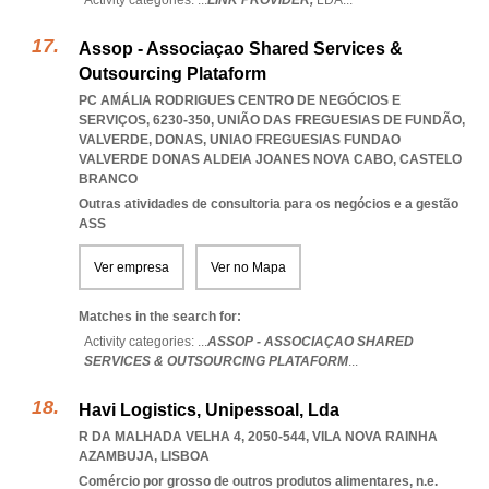
Activity categories: ...
LINK PROVIDER,
LDA
...
Assop - Associaçao Shared Services &
Outsourcing Plataform
PC AMÁLIA RODRIGUES CENTRO DE NEGÓCIOS E
SERVIÇOS, 6230-350, UNIÃO DAS FREGUESIAS DE FUNDÃO,
VALVERDE, DONAS
,
UNIAO FREGUESIAS FUNDAO
VALVERDE DONAS ALDEIA JOANES NOVA CABO
,
CASTELO
BRANCO
Outras atividades de consultoria para os negócios e a gestão
ASS
Ver empresa
Ver no Mapa
Matches in the search for:
Activity categories: ...
ASSOP - ASSOCIAÇAO SHARED
SERVICES & OUTSOURCING PLATAFORM
...
Havi Logistics, Unipessoal, Lda
R DA MALHADA VELHA 4, 2050-544
,
VILA NOVA RAINHA
AZAMBUJA
,
LISBOA
Comércio por grosso de outros produtos alimentares, n.e.