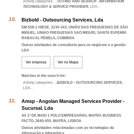
Activity categories: ...
TO FIND AND SEARCH - INFORMATION
TECHNOLOGY & SERVICE PROVIDER,
LDA
...
Bizbold - Outsourcing Services, Lda
EM 558-1 HIESE, 3230-343, UNIÃO DAS FREGUESIAS DE SÃO
MIGUEL
,
UNIAO FREGUESIAS SAO MIGUEL SANTA EUFEMIA
RABACAL PENELA
,
COIMBRA
Outras atividades de consultoria para os negócios e a gestão
LDA
Ver empresa
Ver no Mapa
Matches in the search for:
Activity categories: ...
BIZBOLD - OUTSOURCING SERVICES,
LDA
...
Amsp - Angolan Managed Services Provider -
Sucursal, Lda
AV 1º DE MAIO 1 POLO EMPRESARIAL MAFRA BUSINESS
FACTO, 2640-455
,
MAFRA
,
LISBOA
Outras atividades relacionadas com as tecnologias da
informação e informática