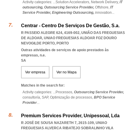
Activity categories: ...
Solution Accelerators,
Network Delivery,
IT
outsourcing,
Outsourcing Service Provider,
Offshore,
IT
Service Provider,
Engineering Outsourcing,
innovation
...
Centrar - Centro De Serviços De Gestão, S.a.
R PASSEIO ALEGRE 624, 4169-002, UNIÃO DAS FREGUESIAS
DE ALDOAR
,
UNIAO FREGUESIAS ALDOAR FOZ DOURO
NEVOGILDE PORTO
,
PORTO
Outras atividades de serviços de apoio prestados às
empresas, n.e.
SA
Ver empresa
Ver no Mapa
Matches in the search for:
Activity categories: ...
Processos,
Outsourcing Service Provider,
consultoría,
SAP,
Optimização de processos,
BPO Service
Provider
...
Premium Services Provider, Unipessoal, Lda
R JOSÉ DE SOUSA NAZARETH 7, 2615-109
,
UNIAO
FREGUESIAS ALVERCA RIBATEJO SOBRALINHO VILA