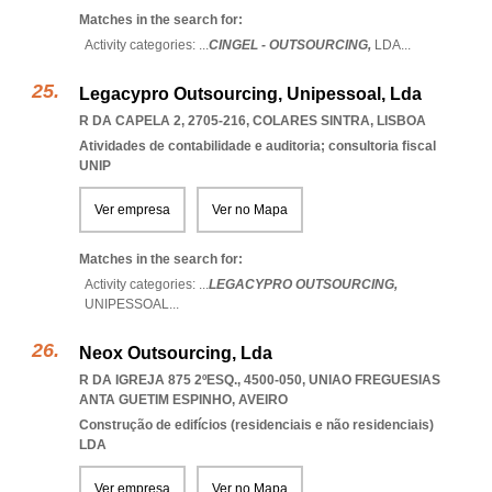
Matches in the search for:
Activity categories: ...
CINGEL - OUTSOURCING,
LDA
...
Legacypro Outsourcing, Unipessoal, Lda
R DA CAPELA 2, 2705-216
,
COLARES SINTRA
,
LISBOA
Atividades de contabilidade e auditoria; consultoria fiscal
UNIP
Ver empresa
Ver no Mapa
Matches in the search for:
Activity categories: ...
LEGACYPRO OUTSOURCING,
UNIPESSOAL
...
Neox Outsourcing, Lda
R DA IGREJA 875 2ºESQ., 4500-050
,
UNIAO FREGUESIAS
ANTA GUETIM ESPINHO
,
AVEIRO
Construção de edifícios (residenciais e não residenciais)
LDA
Ver empresa
Ver no Mapa