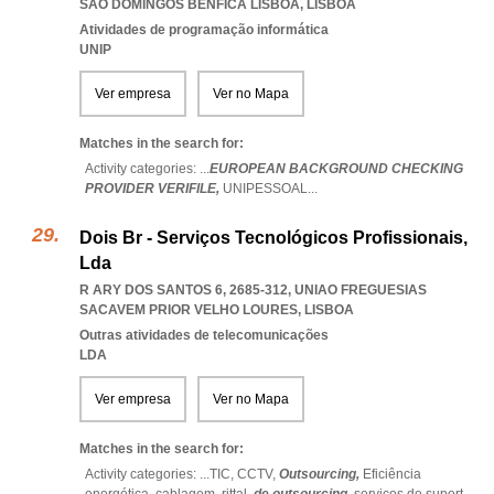
SAO DOMINGOS BENFICA LISBOA
,
LISBOA
Atividades de programação informática
UNIP
Ver empresa
Ver no Mapa
Matches in the search for:
Activity categories: ...
EUROPEAN BACKGROUND CHECKING
PROVIDER VERIFILE,
UNIPESSOAL
...
Dois Br - Serviços Tecnológicos Profissionais,
Lda
R ARY DOS SANTOS 6, 2685-312
,
UNIAO FREGUESIAS
SACAVEM PRIOR VELHO LOURES
,
LISBOA
Outras atividades de telecomunicações
LDA
Ver empresa
Ver no Mapa
Matches in the search for:
Activity categories: ...
TIC,
CCTV,
Outsourcing,
Eficiência