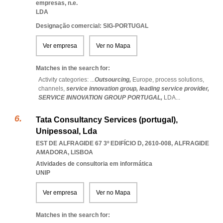
empresas, n.e.
LDA
Designação comercial: SIG-PORTUGAL
Ver empresa
Ver no Mapa
Matches in the search for:
Activity categories: ...
Outsourcing,
Europe,
process solutions,
channels,
service innovation group,
leading service provider,
SERVICE INNOVATION GROUP PORTUGAL,
LDA
...
Tata Consultancy Services (portugal),
Unipessoal, Lda
EST DE ALFRAGIDE 67 3º EDIFÍCIO D, 2610-008
,
ALFRAGIDE
AMADORA
,
LISBOA
Atividades de consultoria em informática
UNIP
Ver empresa
Ver no Mapa
Matches in the search for: