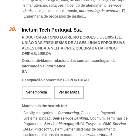
energética,
cablagem,
rittal,
de outsourcing,
serviços de suport
e manutenção,
soluções TI,
centro de atendimento,
service
desk,
serviços de rollout,
remoto,
outsourcing de pessoas TI,
Engenharia de processos de gestão
...
Inetum Tech Portugal, S.a.
R DOUTOR ANTÓNIO LOUREIRO BORGES 3 5º, 1495-131,
UNIÃO DAS FREGUESIAS DE ALGES
,
UNIAO FREGUESIAS
ALGES LINDA A VELHA CRUZ QUEBRADA DAFUNDO
OEIRAS
,
LISBOA
Outras atividades relacionadas com as tecnologias da
informação e informática
SA
Designação comercial: GFI PORTUGAL
Ver empresa
Ver no Mapa
Matches in the search for:
Activity categories: ...
Outsourcing,
Consulting,
Payment
Systems,
pinpad,
Self-service banking,
Optimum,
Terminais de
Pagamento,
Service Manager,
NNM,
Easyvista,
BMC Service
Desk,
Microsoft Sustem Center,
sistemas de pagamento,
customer relationship management,
service oriented
...