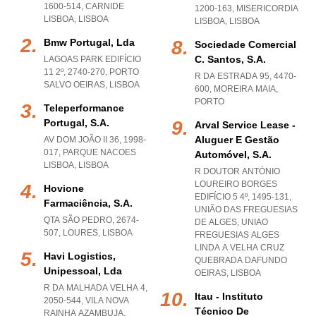
1600-514
,
CARNIDE
1200-163
,
MISERICORDIA
LISBOA
,
LISBOA
LISBOA
,
LISBOA
Bmw Portugal, Lda
Sociedade Comercial
C. Santos, S.a.
LAGOAS PARK EDIFÍCIO
11 2º, 2740-270
,
PORTO
R DA ESTRADA 95, 4470-
SALVO OEIRAS
,
LISBOA
600
,
MOREIRA MAIA
,
PORTO
Teleperformance
Portugal, S.a.
Arval Service Lease -
Aluguer E Gestão
AV DOM JOÃO II 36, 1998-
017
,
PARQUE NACOES
Automóvel, S.a.
LISBOA
,
LISBOA
R DOUTOR ANTÓNIO
LOUREIRO BORGES
Hovione
EDIFÍCIO 5 4º, 1495-131,
Farmaciência, S.a.
UNIÃO DAS FREGUESIAS
QTA SÃO PEDRO, 2674-
DE ALGES
,
UNIAO
507
,
LOURES
,
LISBOA
FREGUESIAS ALGES
LINDA A VELHA CRUZ
Havi Logistics,
QUEBRADA DAFUNDO
Unipessoal, Lda
OEIRAS
,
LISBOA
R DA MALHADA VELHA 4,
Itau - Instituto
2050-544
,
VILA NOVA
Técnico De
RAINHA AZAMBUJA
,