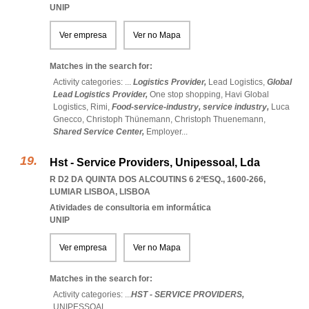
UNIP
Ver empresa
Ver no Mapa
Matches in the search for:
Activity categories: ...
Logistics Provider,
Lead Logistics,
Global
Lead Logistics Provider,
One stop shopping,
Havi Global
Logistics,
Rimi,
Food-service-industry,
service industry,
Luca
Gnecco,
Christoph Thünemann,
Christoph Thuenemann,
Shared Service Center,
Employer
...
Hst - Service Providers, Unipessoal, Lda
R D2 DA QUINTA DOS ALCOUTINS 6 2ºESQ., 1600-266
,
LUMIAR LISBOA
,
LISBOA
Atividades de consultoria em informática
UNIP
Ver empresa
Ver no Mapa
Matches in the search for:
Activity categories: ...
HST - SERVICE PROVIDERS,
UNIPESSOAL
...