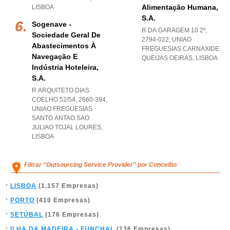
Alimentação Humana,
LISBOA
S.a.
Sogenave -
R DA GARAGEM 10 2º,
Sociedade Geral De
2794-022
,
UNIAO
Abastecimentos À
FREGUESIAS CARNAXIDE
Navegação E
QUEIJAS OEIRAS
,
LISBOA
Indústria Hoteleira,
S.a.
R ARQUITETO DIAS
COELHO 52/54, 2660-394
,
UNIAO FREGUESIAS
SANTO ANTAO SAO
JULIAO TOJAL LOURES
,
LISBOA
Filtrar "Outsourcing Service Provider" por Concelho
LISBOA
(1.157 Empresas)
PORTO
(410 Empresas)
SETÚBAL
(176 Empresas)
ILHA DA MADEIRA - FUNCHAL
(136 Empresas)