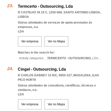
Termcerto - Outsourcing, Lda
R CASTILHO 39 10 C, 1250-068
,
SANTO ANTONIO LISBOA
,
LISBOA
Outras atividades de serviços de apoio prestados às
empresas, n.e.
LDA
Ver empresa
Ver no Mapa
Matches in the search for:
Activity categories: ...
TERMCERTO - OUTSOURCING,
LDA
...
Cingel - Outsourcing, Lda
R CARLOS DABNEY 15 R/C, 9950-327
,
MADALENA
,
ILHA
PICO HORTA
Outras atividades de consultoria, científicas, técnicas e
similares, n.e.
LDA
Ver empresa
Ver no Mapa