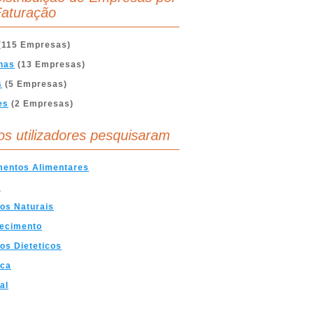
aturação
(115 Empresas)
nas
(13 Empresas)
s
(5 Empresas)
es
(2 Empresas)
os utilizadores pesquisaram
mentos Alimentares
s
os Naturais
ecimento
os Dieteticos
ica
al