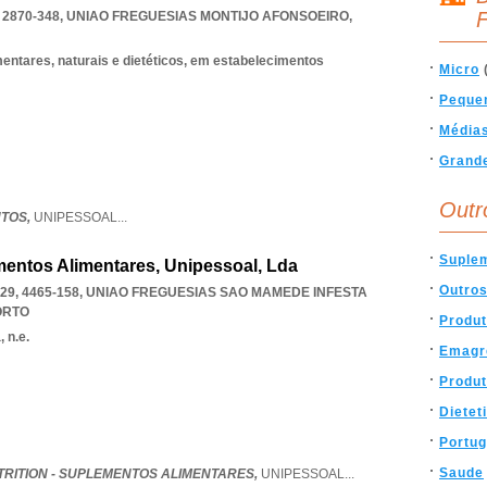
F
2870-348
,
UNIAO FREGUESIAS MONTIJO AFONSOEIRO
,
mentares, naturais e dietéticos, em estabelecimentos
Micro
Peque
Média
Grand
Outr
TOS,
UNIPESSOAL
...
Suple
mentos Alimentares, Unipessoal, Lda
Outro
9, 4465-158
,
UNIAO FREGUESIAS SAO MAMEDE INFESTA
ORTO
Produt
 n.e.
Emagr
Produt
Dietet
Portug
Saude
TRITION - SUPLEMENTOS ALIMENTARES,
UNIPESSOAL
...