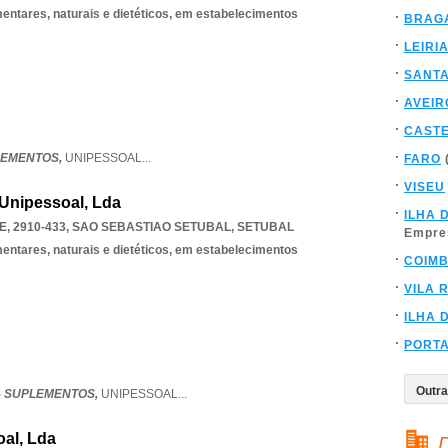
mentares, naturais e dietéticos, em estabelecimentos
BRAG
LEIRI
SANT
AVEIR
CAST
LEMENTOS,
UNIPESSOAL
...
FARO
VISEU
 Unipessoal, Lda
ILHA 
, 2910-433
,
SAO SEBASTIAO SETUBAL
,
SETUBAL
Empre
mentares, naturais e dietéticos, em estabelecimentos
COIM
VILA 
ILHA 
PORT
- SUPLEMENTOS,
UNIPESSOAL
...
al, Lda
D