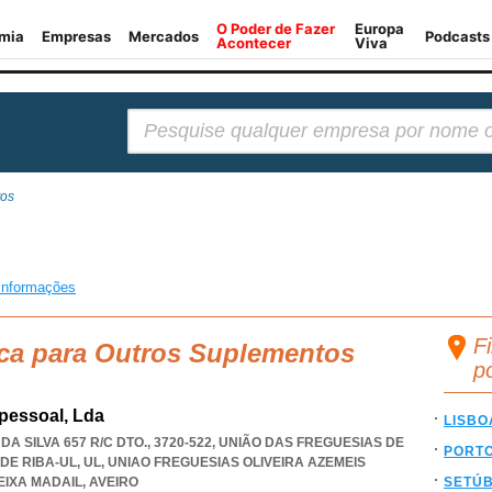
Pesquisar:
tos
informações
F
sca para Outros Suplementos
p
pessoal, Lda
LISBO
A SILVA 657 R/C DTO., 3720-522, UNIÃO DAS FREGUESIAS DE
PORT
DE RIBA-UL, UL
,
UNIAO FREGUESIAS OLIVEIRA AZEMEIS
EIXA MADAIL
,
AVEIRO
SETÚ