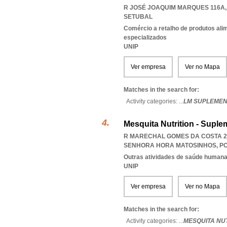
R JOSÉ JOAQUIM MARQUES 116A, 
SETUBAL
Comércio a retalho de produtos ali
especializados
UNIP
Ver empresa
Ver no Mapa
Matches in the search for:
Activity categories: ...
LM SUPLEMEN
Mesquita Nutrition - Suple
R MARECHAL GOMES DA COSTA 22
SENHORA HORA MATOSINHOS
,
P
Outras atividades de saúde humana,
UNIP
Ver empresa
Ver no Mapa
Matches in the search for:
Activity categories: ...
MESQUITA NU