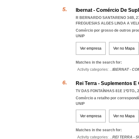
Ibernat - Comércio De Sup
R BERNARDO SANTARENO 34B, 27
FREGUESIAS ALGES LINDA A VE
Comércio por grosso de outros prod
UNIP
Ver empresa
Ver no Mapa
Matches in the search for:
Activity categories: ...
IBERNAT - C
Rei Terra - Suplementos E
TV DAS FONTAÍNHAS 81E 1ºDTO., 
Comércio a retalho por correspondê
UNIP
Ver empresa
Ver no Mapa
Matches in the search for:
Activity categories: ...
REI TERRA -