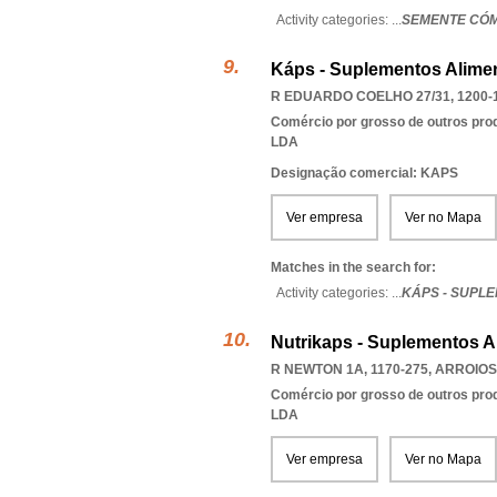
Activity categories: ...
SEMENTE CÓM
Káps - Suplementos Alimen
R EDUARDO COELHO 27/31, 1200-
Comércio por grosso de outros prod
LDA
Designação comercial: KAPS
Ver empresa
Ver no Mapa
Matches in the search for:
Activity categories: ...
KÁPS - SUPL
Nutrikaps - Suplementos A
R NEWTON 1A, 1170-275
,
ARROIOS
Comércio por grosso de outros prod
LDA
Ver empresa
Ver no Mapa