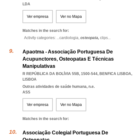
LDA
Ver empresa
Ver no Mapa
Matches in the search for:
Activity categories: ...
cardiologia,
osteopata,
clips
...
Apaotma - Associação Portuguesa De
Acupunctores, Osteopatas E Técnicas
Manipulativas
R REPÚBLICA DA BOLÍVIA 55B, 1500-544
,
BENFICA LISBOA
,
LISBOA
Outras atividades de saúde humana, n.e.
ASS
Ver empresa
Ver no Mapa
Matches in the search for:
Associação Colegial Portuguesa De
Osteopatas