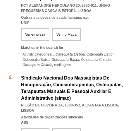
PCT ALEXANDRE HERCULANO 20, 2750-011
,
UNIAO
FREGUESIAS CASCAIS ESTORIL
,
LISBOA
Outras atividades de saúde humana, n.e.
UNIP
Ver empresa
Ver no Mapa
Matches in the search for:
Activity categories: ...
Osteopata Lisboa,
Osteopath Lisbon,
Osteopatia Baixa,
Osteopata Baixa,
Osteopatia Chiado,
Osteopata Chiado,
cartilagem
...
Sindicato Nacional Dos Massagistas De
Recuperação, Cinesioterapeutas, Osteopatas,
Terapeutas Manuais E Pessoal Auxiliar E
Administrativo (simac)
R LEÃO DE OLIVEIRA 2A, 1300-352
,
ALCANTARA LISBOA
,
LISBOA
Atividades de organizações sindicais
ASS