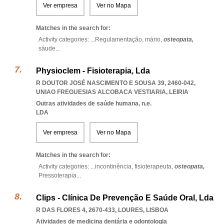
Ver empresa
Ver no Mapa
Matches in the search for:
Activity categories: ...
Regulamentação,
mário,
osteopata,
sáude
...
Physioclem - Fisioterapia, Lda
R DOUTOR JOSÉ NASCIMENTO E SOUSA 39, 2460-042
,
UNIAO FREGUESIAS ALCOBACA VESTIARIA
,
LEIRIA
Outras atividades de saúde humana, n.e.
LDA
Ver empresa
Ver no Mapa
Matches in the search for:
Activity categories: ...
incontinência,
fisioterapeuta,
osteopata,
Pressoterapia
...
Clips - Clínica De Prevenção E Saúde Oral, Lda
R DAS FLORES 4, 2670-433
,
LOURES
,
LISBOA
Atividades de medicina dentária e odontologia