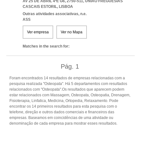
AV 25 DE ABRIL 4ºE G6, 2750-511
,
UNIAO FREGUESIAS
CASCAIS ESTORIL
,
LISBOA
Outras atividades associativas, n.e.
ASS
Ver empresa
Ver no Mapa
Matches in the search for:
Pág.
1
Foram encontrados 14 resultados de empresas relacionadas com a
pesquisa realizada "Osteopata". Há 5 departamentos com resultados
relacionados com "Osteopata".Os resultados que aparecem podem
estar relacionados com Massagem, Osteopata, Osteopatia, Drenagem,
Fisioterapia, Linfatica, Medicina, Ortopedia, Relaxamento. Pode
encontrar os 14 primeiros resultados para esta pesquisa com o
telefone, direção e outros dados comerciais e financeiros das
empresas. Baseamos em coincidências de uma atividade ou
denominação de cada empresa para mostrar esses resultados.