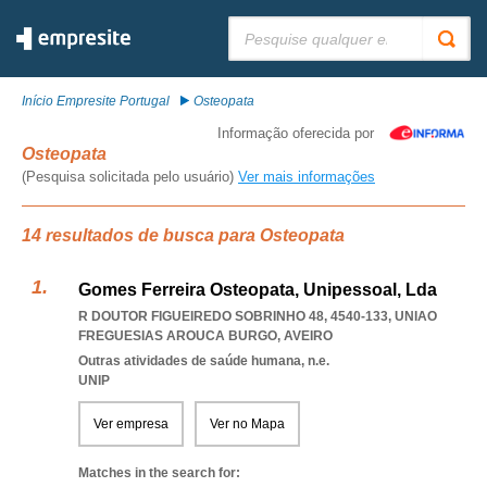
Pesquisar:
Início Empresite Portugal
Osteopata
Informação oferecida por
Osteopata
(Pesquisa solicitada pelo usuário)
Ver mais informações
14 resultados de busca para Osteopata
Gomes Ferreira Osteopata, Unipessoal, Lda
R DOUTOR FIGUEIREDO SOBRINHO 48, 4540-133
,
UNIAO
FREGUESIAS AROUCA BURGO
,
AVEIRO
Outras atividades de saúde humana, n.e.
UNIP
Ver empresa
Ver no Mapa
Matches in the search for: