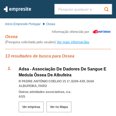
Pesquisar:
Início Empresite Portugal
Ossea
Informação oferecida por
Ossea
(Pesquisa solicitada pelo usuário)
Ver mais informações
13 resultados de busca para Ossea
Adsa - Associação De Dadores De Sangue E
Medula Óssea De Albufeira
R PADRE ANTÓNIO COELHO 15 1º, 8200-439
,
GUIA
ALBUFEIRA
,
FARO
Outras atividades associativas, n.e.
ASS
Ver empresa
Ver no Mapa