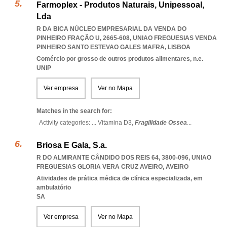
Farmoplex - Produtos Naturais, Unipessoal,
Lda
R DA BICA NÚCLEO EMPRESARIAL DA VENDA DO
PINHEIRO FRAÇÃO U, 2665-608
,
UNIAO FREGUESIAS VENDA
PINHEIRO SANTO ESTEVAO GALES MAFRA
,
LISBOA
Comércio por grosso de outros produtos alimentares, n.e.
UNIP
Ver empresa
Ver no Mapa
Matches in the search for:
Activity categories: ...
Vitamina D3,
Fragilidade Ossea
...
Briosa E Gala, S.a.
R DO ALMIRANTE CÂNDIDO DOS REIS 64, 3800-096
,
UNIAO
FREGUESIAS GLORIA VERA CRUZ AVEIRO
,
AVEIRO
Atividades de prática médica de clínica especializada, em
ambulatório
SA
Ver empresa
Ver no Mapa