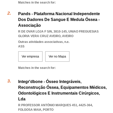
Matches in the search for:
Pands - Plataforma Nacional Independente
Dos Dadores De Sangue E Medula Óssea -
Associação
R DE OVAR LOJA F S/N, 3810-145
,
UNIAO FREGUESIAS
GLORIA VERA CRUZ AVEIRO
,
AVEIRO
Outras atividades associativas, n.e.
ASS
Ver empresa
Ver no Mapa
Matches in the search for:
Integr'dbone - Ósseo Integráveis,
Reconstrução Óssea, Equipamentos Médicos,
Odontológicos E Instrumentais Cirúrgicos,
Lda
R PROFESSOR ANTÓNIO MARQUES 451, 4425-364
,
FOLGOSA MAIA
,
PORTO