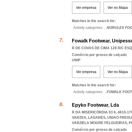
Ver empresa
Ver no Mapa
Matches in the search for:
Activity categories: ...
NORULES FO
Fowalk Footwear, Unipesso
R DE COVAS DE CIMA 128 R/C ESQ.
Comércio por grosso de calçado
UNIP
Ver empresa
Ver no Mapa
Matches in the search for:
Activity categories: ...
FOWALK FOO
Epyko Footwear, Lda
R DA MISERICÓRDIA 93 6, 4610-1
VARZEA, LAGARES
,
UNIAO FREGU
VARZIELA MOURE FELGUEIRAS
,
P
Comércio por grosso de calçado