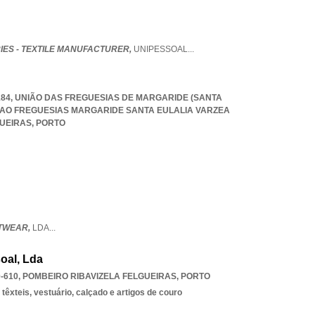
IES - TEXTILE MANUFACTURER,
UNIPESSOAL
...
-184, UNIÃO DAS FREGUESIAS DE MARGARIDE (SANTA
IAO FREGUESIAS MARGARIDE SANTA EULALIA VARZEA
UEIRAS
,
PORTO
OTWEAR,
LDA
...
oal, Lda
-610
,
POMBEIRO RIBAVIZELA FELGUEIRAS
,
PORTO
êxteis, vestuário, calçado e artigos de couro