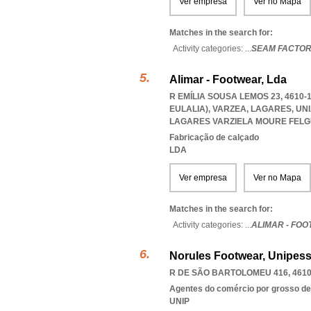
Ver empresa
Ver no Mapa
Matches in the search for:
Activity categories: ...
SEAM FACTOR
Alimar - Footwear, Lda
R EMÍLIA SOUSA LEMOS 23, 4610
EULALIA), VARZEA, LAGARES
,
UN
LAGARES VARZIELA MOURE FELG
Fabricação de calçado
LDA
Ver empresa
Ver no Mapa
Matches in the search for:
Activity categories: ...
ALIMAR - FO
Norules Footwear, Unipess
R DE SÃO BARTOLOMEU 416, 4610
Agentes do comércio por grosso de t
UNIP