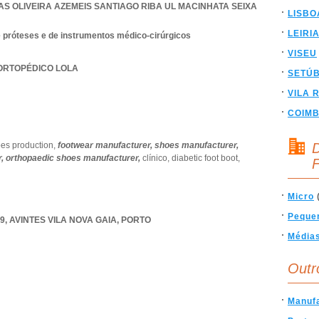
AS OLIVEIRA AZEMEIS SANTIAGO RIBA UL MACINHATA SEIXA
LISBO
LEIRI
e próteses e de instrumentos médico-cirúrgicos
VISEU
 ORTOPÉDICO LOLA
SETÚ
VILA 
COIM
es production,
footwear manufacturer,
shoes manufacturer,
D
r,
orthopaedic shoes manufacturer,
clínico,
diabetic foot boot,
F
Micro
Peque
9
,
AVINTES VILA NOVA GAIA
,
PORTO
Média
Outr
Manuf