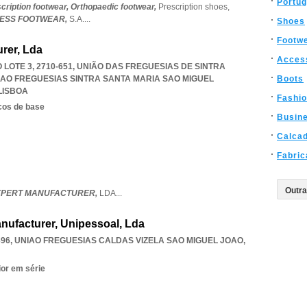
Portug
cription footwear,
Orthopaedic footwear,
Prescription shoes,
ESS FOOTWEAR,
S.A.
...
Shoes
Footw
urer, Lda
Acces
OTE 3, 2710-651, UNIÃO DAS FREGUESIAS DE SINTRA
IAO FREGUESIAS SINTRA SANTA MARIA SAO MIGUEL
Boots
LISBOA
Fashi
cos de base
Busin
Calca
Fabric
EXPERT MANUFACTURER,
LDA
...
anufacturer, Unipessoal, Lda
396
,
UNIAO FREGUESIAS CALDAS VIZELA SAO MIGUEL JOAO
,
ior em série