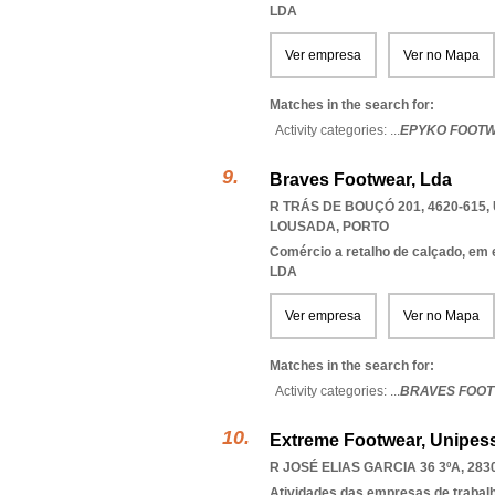
LDA
Ver empresa
Ver no Mapa
Matches in the search for:
Activity categories: ...
EPYKO FOOT
Braves Footwear, Lda
R TRÁS DE BOUÇÓ 201, 4620-615
,
LOUSADA
,
PORTO
Comércio a retalho de calçado, em
LDA
Ver empresa
Ver no Mapa
Matches in the search for:
Activity categories: ...
BRAVES FOO
Extreme Footwear, Unipess
R JOSÉ ELIAS GARCIA 36 3ºA, 283
Atividades das empresas de trabal