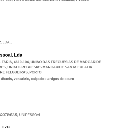
R,
LDA
...
ssoal, Lda
 FARIA, 4610-104, UNIÃO DAS FREGUESIAS DE MARGARIDE
RES
,
UNIAO FREGUESIAS MARGARIDE SANTA EULALIA
RE FELGUEIRAS
,
PORTO
êxteis, vestuário, calçado e artigos de couro
FOOTWEAR,
UNIPESSOAL
...
, Lda