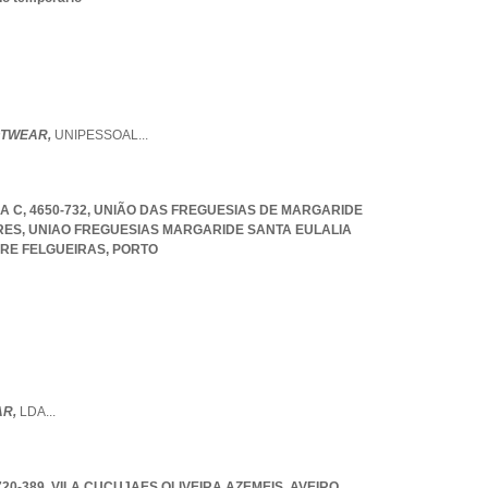
OTWEAR,
UNIPESSOAL
...
A C, 4650-732, UNIÃO DAS FREGUESIAS DE MARGARIDE
RES
,
UNIAO FREGUESIAS MARGARIDE SANTA EULALIA
RE FELGUEIRAS
,
PORTO
AR,
LDA
...
20-389
,
VILA CUCUJAES OLIVEIRA AZEMEIS
,
AVEIRO