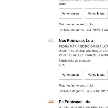
UNIP
Ver empresa
Ver no Mapa
Matches in the search for:
Activity categories: ...
EXTREME FO
Ncs Footwear, Lda
PEDRA MARIA EDIFÍCIO ROSA LOJ
(SANTA EULALIA), VARZEA, LAGA
VARZEA LAGARES VARZIELA MOU
Fabricação de calçado
LDA
Ver empresa
Ver no Mapa
Matches in the search for:
Activity categories: ...
NCS FOOTWE
Pc Footwear, Lda
R COMUNIDADE EUROPEIA 542, 37