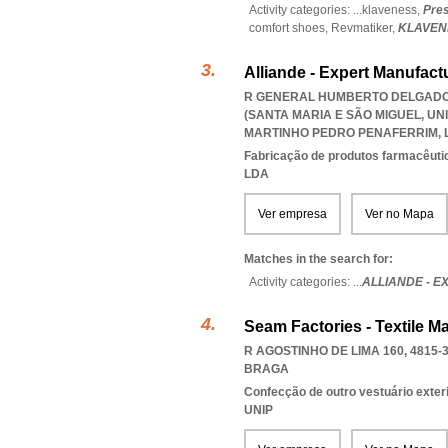
Activity categories: ...
klaveness,
Pres
comfort shoes,
Revmatiker,
KLAVEN
Alliande - Expert Manufact
R GENERAL HUMBERTO DELGADO L
(SANTA MARIA E SÃO MIGUEL
,
UN
MARTINHO PEDRO PENAFERRIM
,
Fabricação de produtos farmacêuti
LDA
Ver empresa
Ver no Mapa
Matches in the search for:
Activity categories: ...
ALLIANDE - 
Seam Factories - Textile M
R AGOSTINHO DE LIMA 160, 4815-
BRAGA
Confecção de outro vestuário exter
UNIP