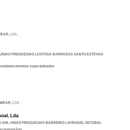
WEAR,
LDA
...
UNIAO FREGUESIAS LUSTOSA BARROSAS SANTO ESTEVAO
 estabelecimentos especializados
TWEAR,
LDA
...
oal, Lda
0-348
,
UNIAO FREGUESIAS BARREIRO LAVRADIO
,
SETUBAL
ho temporário