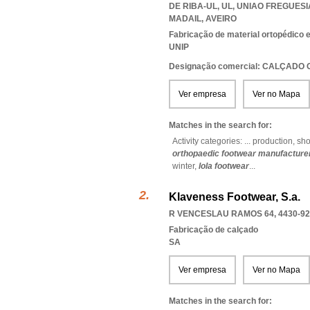
DE RIBA-UL, UL
,
UNIAO FREGUESI
MADAIL
,
AVEIRO
Fabricação de material ortopédico 
UNIP
Designação comercial: CALÇADO
Ver empresa
Ver no Mapa
Matches in the search for:
Activity categories: ...
production,
sho
orthopaedic footwear manufacture
winter,
lola footwear
...
Klaveness Footwear, S.a.
R VENCESLAU RAMOS 64, 4430-92
Fabricação de calçado
SA
Ver empresa
Ver no Mapa
Matches in the search for: