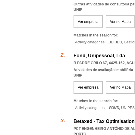
Outras atividades de consultoria pa
UNIP
Ver empresa
Ver no Mapa
Matches in the search for:
Activity categories: ...
JEI JEU,
Gestio
Fond, Unipessoal, Lda
R PADRE GRILO 67, 4425-162
,
AGU
Atividades de avaliação imobiliária
UNIP
Ver empresa
Ver no Mapa
Matches in the search for:
Activity categories: ...
FOND,
UNIPE
Betaxed - Tax Optimisation
PCT ENGENHEIRO ANTÓNIO DE ALM
PORTO