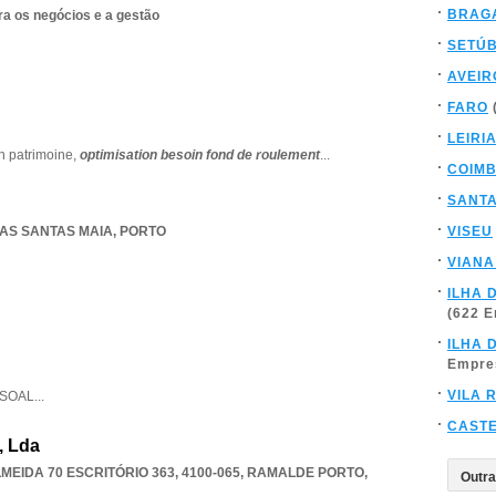
BRAG
ra os negócios e a gestão
SETÚ
AVEIR
FARO
LEIRI
n patrimoine,
optimisation besoin fond de roulement
...
COIM
SANT
AS SANTAS MAIA
,
PORTO
VISEU
VIANA
ILHA 
(622 
ILHA 
Empre
VILA 
SSOAL
...
CAST
, Lda
EIDA 70 ESCRITÓRIO 363, 4100-065
,
RAMALDE PORTO
,