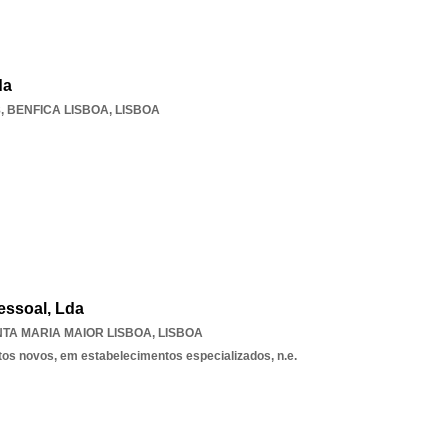
da
8
,
BENFICA LISBOA
,
LISBOA
essoal, Lda
TA MARIA MAIOR LISBOA
,
LISBOA
tos novos, em estabelecimentos especializados, n.e.