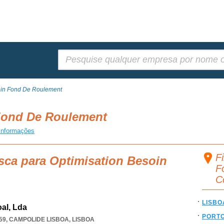
Pesquisar:
oin Fond De Roulement
 Fond De Roulement
informações
F
sca para Optimisation Besoin
F
C
LISBO
al, Lda
PORT
59
,
CAMPOLIDE LISBOA
,
LISBOA