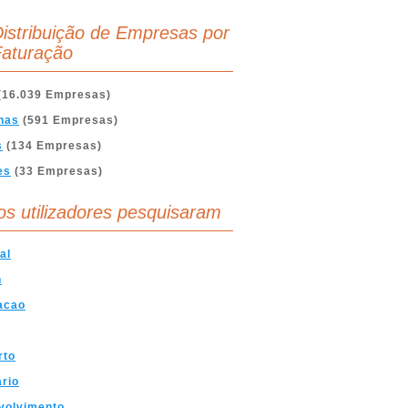
istribuição de Empresas por
aturação
(16.039 Empresas)
nas
(591 Empresas)
s
(134 Empresas)
es
(33 Empresas)
os utilizadores pesquisaram
al
n
acao
rto
ario
volvimento