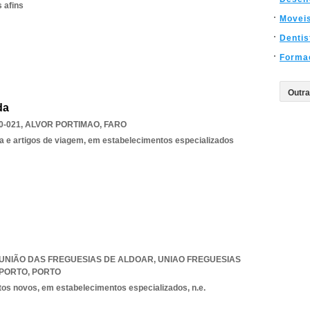
 afins
Movei
Dentis
Forma
da
0-021
,
ALVOR PORTIMAO
,
FARO
a e artigos de viagem, em estabelecimentos especializados
7, UNIÃO DAS FREGUESIAS DE ALDOAR
,
UNIAO FREGUESIAS
 PORTO
,
PORTO
tos novos, em estabelecimentos especializados, n.e.