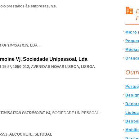
poio prestados às empresas, n.e.
D
F
Micro
Peque
X OPTIMISATION,
LDA
...
Média
Grand
imoine Vj, Sociedade Unipessoal, Lda
5 5º, 1050-012
,
AVENIDAS NOVAS LISBOA
,
LISBOA
Outr
Portug
Desig
Decor
Lisboa
IMISATION PATRIMOINE VJ,
SOCIEDADE UNIPESSOAL
...
Despo
Mobili
-553
,
ALCOCHETE
,
SETUBAL
Desen