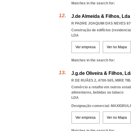
Matches in the search for:
J.de Almeida & Filhos, Lda
R PADRE JOAQUIM DAS NEVES 870
Construção de edifícios (residenciai
LDA
Ver empresa
Ver no Mapa
Matches in the search for:
J.g.de Oliveira & Filhos, Ld
R DE RUÃES 2, 4700-565
,
MIRE TI
Comércio a retalho em outros esta
alimentares, bebidas ou tabaco
LDA
Designação comercial: MAXIGRUL
Ver empresa
Ver no Mapa
Matches in the search for: