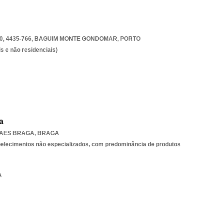
, 4435-766
,
BAGUIM MONTE GONDOMAR
,
PORTO
s e não residenciais)
a
BAES BRAGA
,
BRAGA
belecimentos não especializados, com predominância de produtos
A