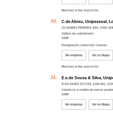
Matches in the search for:
C.de Abreu, Unipessoal, L
AV GOMES PEREIRA 28A, 1500-32
Salões de cabeleireiro
UNIP
Designação comercial: Celeste
Ver empresa
Ver no Mapa
Matches in the search for:
E.e.de Sousa & Silva, Unip
R DO OURO 157/159, 1100-061
,
SAN
Comércio a retalho de outros produ
UNIP
Ver empresa
Ver no Mapa