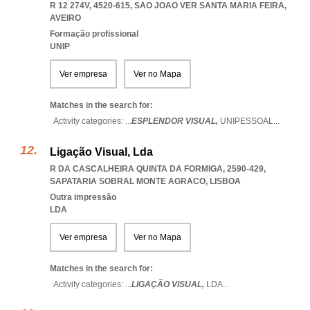
R 12 274V, 4520-615
,
SAO JOAO VER SANTA MARIA FEIRA
,
AVEIRO
Formação profissional
UNIP
Ver empresa
Ver no Mapa
Matches in the search for:
Activity categories: ...
ESPLENDOR VISUAL,
UNIPESSOAL
...
Ligação Visual, Lda
R DA CASCALHEIRA QUINTA DA FORMIGA, 2590-429
,
SAPATARIA SOBRAL MONTE AGRACO
,
LISBOA
Outra impressão
LDA
Ver empresa
Ver no Mapa
Matches in the search for:
Activity categories: ...
LIGAÇÃO VISUAL,
LDA
...