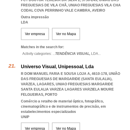
PCT DOUTOR TEIXEIRA DA SILVA 2, 3730-249, UNIÃO DAS
FREGUESIAS DE VILA CHÃ
,
UNIAO FREGUESIAS VILA CHA
CODAL COVA PERRINHO VALE CAMBRA
,
AVEIRO
Outra impressão
LDA
Ver empresa
Ver no Mapa
Matches in the search for:
Activity categories: ...
TENDÊNCIA VISUAL,
LDA
...
Universo Visual, Unipessoal, Lda
R DOM MANUEL FARIA E SOUSA LOJA A, 4610-178, UNIÃO
DAS FREGUESIAS DE MARGARIDE (SANTA EULALIA),
VARZEA, LAGARES
,
UNIAO FREGUESIAS MARGARIDE
SANTA EULALIA VARZEA LAGARES VARZIELA MOURE
FELGUEIRAS
,
PORTO
Comércio a retalho de material óptico, fotográfico,
cinematográfico e de instrumentos de precisão, em
estabelecimentos especializados
UNIP
Ver empresa
Ver no Mapa