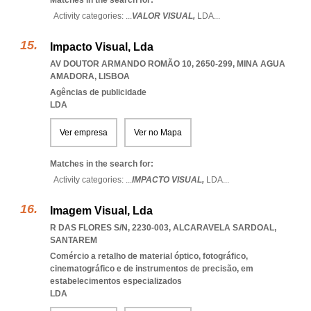
Matches in the search for:
Activity categories: ...
VALOR VISUAL,
LDA
...
Impacto Visual, Lda
AV DOUTOR ARMANDO ROMÃO 10, 2650-299
,
MINA AGUA
AMADORA
,
LISBOA
Agências de publicidade
LDA
Ver empresa
Ver no Mapa
Matches in the search for:
Activity categories: ...
IMPACTO VISUAL,
LDA
...
Imagem Visual, Lda
R DAS FLORES S/N, 2230-003
,
ALCARAVELA SARDOAL
,
SANTAREM
Comércio a retalho de material óptico, fotográfico,
cinematográfico e de instrumentos de precisão, em
estabelecimentos especializados
LDA