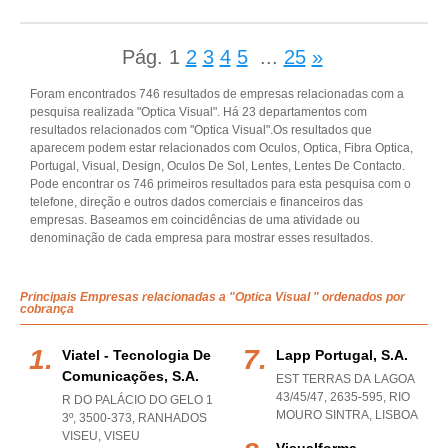
Pág.
1
2
3
4
5
...
25
»
Foram encontrados 746 resultados de empresas relacionadas com a
pesquisa realizada "Optica Visual". Há 23 departamentos com
resultados relacionados com "Optica Visual".Os resultados que
aparecem podem estar relacionados com Oculos, Optica, Fibra Optica,
Portugal, Visual, Design, Oculos De Sol, Lentes, Lentes De Contacto.
Pode encontrar os 746 primeiros resultados para esta pesquisa com o
telefone, direção e outros dados comerciais e financeiros das
empresas. Baseamos em coincidências de uma atividade ou
denominação de cada empresa para mostrar esses resultados.
Principais Empresas relacionadas a "Optica Visual " ordenados por
cobrança
Viatel - Tecnologia De
Lapp Portugal, S.a.
Comunicações, S.a.
EST TERRAS DA LAGOA
43/45/47, 2635-595
,
RIO
R DO PALÁCIO DO GELO 1
MOURO SINTRA
,
LISBOA
3º, 3500-373
,
RANHADOS
VISEU
,
VISEU