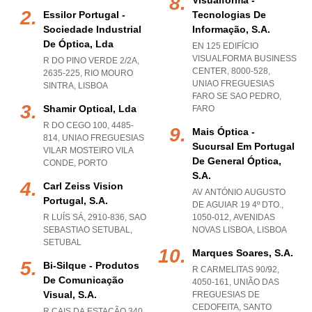
Visualforma -
Essilor Portugal -
Tecnologias De
Sociedade Industrial
Informação, S.a.
De Óptica, Lda
EN 125 EDIFÍCIO
VISUALFORMA BUSINESS
R DO PINO VERDE 2/2A,
CENTER, 8000-528
,
2635-225
,
RIO MOURO
UNIAO FREGUESIAS
SINTRA
,
LISBOA
FARO SE SAO PEDRO
,
Shamir Optical, Lda
FARO
R DO CEGO 100, 4485-
Mais Óptica -
814
,
UNIAO FREGUESIAS
Sucursal Em Portugal
VILAR MOSTEIRO VILA
De General Óptica,
CONDE
,
PORTO
S.a.
Carl Zeiss Vision
AV ANTÓNIO AUGUSTO
Portugal, S.a.
DE AGUIAR 19 4º DTO.,
R LUÍS SÁ, 2910-836
,
SAO
1050-012
,
AVENIDAS
SEBASTIAO SETUBAL
,
NOVAS LISBOA
,
LISBOA
SETUBAL
Marques Soares, S.a.
Bi-Silque - Produtos
R CARMELITAS 90/92,
De Comunicação
4050-161, UNIÃO DAS
Visual, S.a.
FREGUESIAS DE
CEDOFEITA, SANTO
R CAIS DA ESTAÇÃO 340,