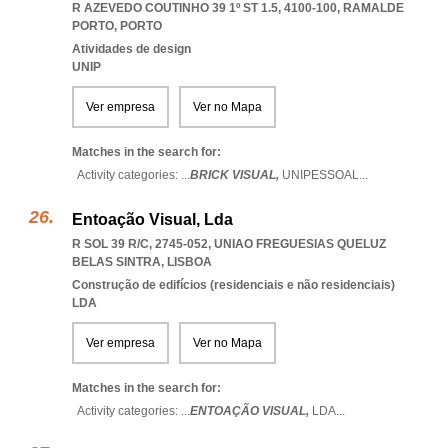
R AZEVEDO COUTINHO 39 1º ST 1.5, 4100-100
,
RAMALDE
PORTO
,
PORTO
Atividades de design
UNIP
Ver empresa
Ver no Mapa
Matches in the search for:
Activity categories: ...
BRICK VISUAL,
UNIPESSOAL
...
Entoação Visual, Lda
R SOL 39 R/C, 2745-052
,
UNIAO FREGUESIAS QUELUZ
BELAS SINTRA
,
LISBOA
Construção de edifícios (residenciais e não residenciais)
LDA
Ver empresa
Ver no Mapa
Matches in the search for:
Activity categories: ...
ENTOAÇÃO VISUAL,
LDA
...