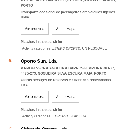
R DE PEDRO HISPANO 850, 4250-367
,
RAMALDE PORTO
,
PORTO
Transporte ocasional de passageiros em veículos ligeiros
UNIP
Ver empresa
Ver no Mapa
Matches in the search for:
Activity categories: ...
THIPS OPORTO,
UNIPESSOAL
...
Oporto Sun, Lda
R PROFESSORA ANGELINA BARROS FERREIRA 28 R/C,
4475-273
,
NOGUEIRA SILVA ESCURA MAIA
,
PORTO
Outros serviços de reservas e atividades relacionadas
LDA
Ver empresa
Ver no Mapa
Matches in the search for:
Activity categories: ...
OPORTO SUN,
LDA
...