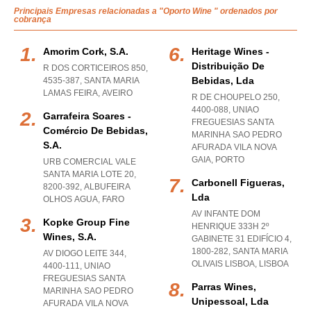
Principais Empresas relacionadas a "Oporto Wine " ordenados por
cobrança
Amorim Cork, S.a.
Heritage Wines -
Distribuição De
R DOS CORTICEIROS 850,
Bebidas, Lda
4535-387
,
SANTA MARIA
LAMAS FEIRA
,
AVEIRO
R DE CHOUPELO 250,
4400-088
,
UNIAO
Garrafeira Soares -
FREGUESIAS SANTA
Comércio De Bebidas,
MARINHA SAO PEDRO
S.a.
AFURADA VILA NOVA
GAIA
,
PORTO
URB COMERCIAL VALE
SANTA MARIA LOTE 20,
Carbonell Figueras,
8200-392
,
ALBUFEIRA
Lda
OLHOS AGUA
,
FARO
AV INFANTE DOM
Kopke Group Fine
HENRIQUE 333H 2º
Wines, S.a.
GABINETE 31 EDIFÍCIO 4,
1800-282
,
SANTA MARIA
AV DIOGO LEITE 344,
OLIVAIS LISBOA
,
LISBOA
4400-111
,
UNIAO
FREGUESIAS SANTA
Parras Wines,
MARINHA SAO PEDRO
Unipessoal, Lda
AFURADA VILA NOVA