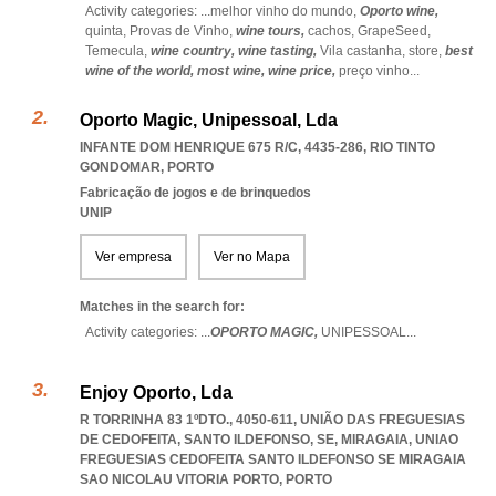
Activity categories: ...
melhor vinho do mundo,
Oporto wine,
quinta,
Provas de Vinho,
wine tours,
cachos,
GrapeSeed,
Temecula,
wine country,
wine tasting,
Vila castanha,
store,
best
wine of the world,
most wine,
wine price,
preço vinho
...
Oporto Magic, Unipessoal, Lda
INFANTE DOM HENRIQUE 675 R/C, 4435-286
,
RIO TINTO
GONDOMAR
,
PORTO
Fabricação de jogos e de brinquedos
UNIP
Ver empresa
Ver no Mapa
Matches in the search for:
Activity categories: ...
OPORTO MAGIC,
UNIPESSOAL
...
Enjoy Oporto, Lda
R TORRINHA 83 1ºDTO., 4050-611, UNIÃO DAS FREGUESIAS
DE CEDOFEITA, SANTO ILDEFONSO, SE, MIRAGAIA
,
UNIAO
FREGUESIAS CEDOFEITA SANTO ILDEFONSO SE MIRAGAIA
SAO NICOLAU VITORIA PORTO
,
PORTO