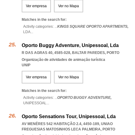
Ver empresa
Ver no Mapa
Matches in the search for:
Activity categories: ...
KINGS SQUARE OPORTO APARTMENTS,
LDA
...
Oporto Buggy Adventure, Unipessoal, Lda
R DAS AGRAS 40, 4585-028
,
BALTAR PAREDES
,
PORTO
Organização de atividades de animação turística
UNIP
Ver empresa
Ver no Mapa
Matches in the search for:
Activity categories: ...
OPORTO BUGGY ADVENTURE,
UNIPESSOAL
...
Oporto Sensations Tour, Unipessoal, Lda
AV MENÉRES 542 HABITAÇÃO 2.4, 4450-189
,
UNIAO
FREGUESIAS MATOSINHOS LECA PALMEIRA
,
PORTO