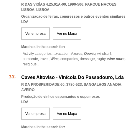
R DAS VIGÍAS 4.25.01A-00, 1990-506
,
PARQUE NACOES
LISBOA
,
LISBOA
Organização de feiras, congressos e outros eventos similares
LDA
Ver empresa
Ver no Mapa
Matches in the search for:
Activity categories: ...
vacation,
Azores,
Oporto,
windsurf,
corporate,
travel,
Wine,
companies,
dressage,
rugby,
wine tours,
religious
...
Caves Altoviso - Vinícola Do Passadouro, Lda
R DA PROSPERIDADE 60, 3780-523
,
SANGALHOS ANADIA
,
AVEIRO
Produção de vinhos espumantes e espumosos
LDA
Ver empresa
Ver no Mapa
Matches in the search for: