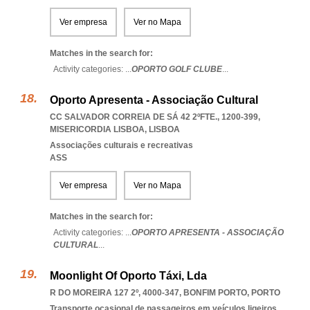
Ver empresa
Ver no Mapa
Matches in the search for:
Activity categories: ...
OPORTO GOLF CLUBE
...
Oporto Apresenta - Associação Cultural
CC SALVADOR CORREIA DE SÁ 42 2ºFTE., 1200-399
,
MISERICORDIA LISBOA
,
LISBOA
Associações culturais e recreativas
ASS
Ver empresa
Ver no Mapa
Matches in the search for:
Activity categories: ...
OPORTO APRESENTA - ASSOCIAÇÃO
CULTURAL
...
Moonlight Of Oporto Táxi, Lda
R DO MOREIRA 127 2º, 4000-347
,
BONFIM PORTO
,
PORTO
Transporte ocasional de passageiros em veículos ligeiros