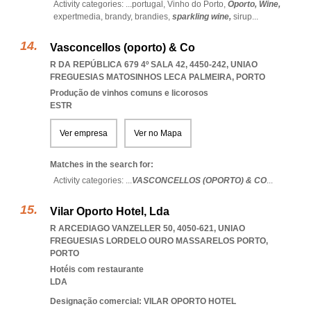
Activity categories: ...
portugal,
Vinho do Porto,
Oporto,
Wine,
expertmedia,
brandy,
brandies,
sparkling wine,
sirup
...
Vasconcellos (oporto) & Co
R DA REPÚBLICA 679 4º SALA 42, 4450-242
,
UNIAO
FREGUESIAS MATOSINHOS LECA PALMEIRA
,
PORTO
Produção de vinhos comuns e licorosos
ESTR
Ver empresa
Ver no Mapa
Matches in the search for:
Activity categories: ...
VASCONCELLOS (OPORTO) & CO
...
Vilar Oporto Hotel, Lda
R ARCEDIAGO VANZELLER 50, 4050-621
,
UNIAO
FREGUESIAS LORDELO OURO MASSARELOS PORTO
,
PORTO
Hotéis com restaurante
LDA
Designação comercial: VILAR OPORTO HOTEL