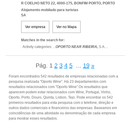
R COELHO NETO 22, 4000-175
,
BONFIM PORTO
,
PORTO
Alojamento mobilado para turistas
SA
Ver empresa
Ver no Mapa
Matches in the search for:
Activity categories: ...
OPORTO NEAR RIBEIRA,
S.A.
...
Pág.
1
2
3
4
5
...
19
»
Foram encontrados 542 resultados de empresas relacionadas com a
pesquisa realizada "Oporto Wine". Há 23 departamentos com
resultados relacionados com "Oporto Wine".Os resultados que
aparecem podem estar relacionados com Wine, Portugal, Vinho,
Oporto, Porto, Douro, Quinta, Lisbon, Tejo. Pode encontrar os 542
primeiros resultados para esta pesquisa com o telefone, direção e
outros dados comerciais e financeiros das empresas. Baseamos em
coincidências de uma atividade ou denominação de cada empresa
para mostrar esses resultados.