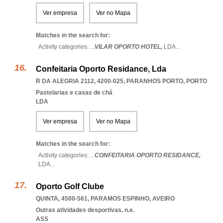
Ver empresa
Ver no Mapa
Matches in the search for:
Activity categories: ...
VILAR OPORTO HOTEL,
LDA
...
Confeitaria Oporto Residance, Lda
R DA ALEGRIA 2112, 4200-025
,
PARANHOS PORTO
,
PORTO
Pastelarias e casas de chá
LDA
Ver empresa
Ver no Mapa
Matches in the search for:
Activity categories: ...
CONFEITARIA OPORTO RESIDANCE,
LDA
...
Oporto Golf Clube
QUINTA, 4500-561
,
PARAMOS ESPINHO
,
AVEIRO
Outras atividades desportivas, n.e.
ASS