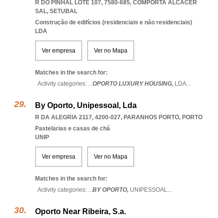
R DO PINHAL LOTE 107, 7580-685
,
COMPORTA ALCACER
SAL
,
SETUBAL
Construção de edifícios (residenciais e não residenciais)
LDA
Ver empresa
Ver no Mapa
Matches in the search for:
Activity categories: ...
OPORTO LUXURY HOUSING,
LDA
...
By Oporto, Unipessoal, Lda
R DA ALEGRIA 2117, 4200-027
,
PARANHOS PORTO
,
PORTO
Pastelarias e casas de chá
UNIP
Ver empresa
Ver no Mapa
Matches in the search for:
Activity categories: ...
BY OPORTO,
UNIPESSOAL
...
Oporto Near Ribeira, S.a.