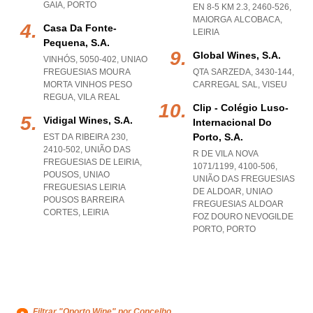
GAIA
,
PORTO
EN 8-5 KM 2.3, 2460-526
,
MAIORGA ALCOBACA
,
Casa Da Fonte-
LEIRIA
Pequena, S.a.
Global Wines, S.a.
VINHÓS, 5050-402
,
UNIAO
FREGUESIAS MOURA
QTA SARZEDA, 3430-144
,
MORTA VINHOS PESO
CARREGAL SAL
,
VISEU
REGUA
,
VILA REAL
Clip - Colégio Luso-
Vidigal Wines, S.a.
Internacional Do
Porto, S.a.
EST DA RIBEIRA 230,
2410-502, UNIÃO DAS
R DE VILA NOVA
FREGUESIAS DE LEIRIA,
1071/1199, 4100-506,
POUSOS
,
UNIAO
UNIÃO DAS FREGUESIAS
FREGUESIAS LEIRIA
DE ALDOAR
,
UNIAO
POUSOS BARREIRA
FREGUESIAS ALDOAR
CORTES
,
LEIRIA
FOZ DOURO NEVOGILDE
PORTO
,
PORTO
Filtrar "Oporto Wine" por Concelho