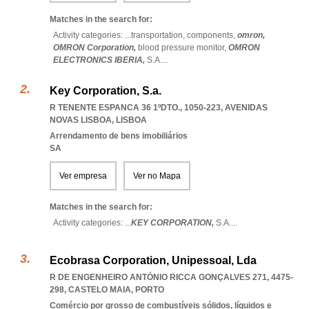
Matches in the search for:
Activity categories: ...
transportation,
components,
omron,
OMRON Corporation,
blood pressure monitor,
OMRON
ELECTRONICS IBERIA,
S.A.
...
Key Corporation, S.a.
R TENENTE ESPANCA 36 1ºDTO., 1050-223
,
AVENIDAS
NOVAS LISBOA
,
LISBOA
Arrendamento de bens imobiliários
SA
Ver empresa
Ver no Mapa
Matches in the search for:
Activity categories: ...
KEY CORPORATION,
S.A.
...
Ecobrasa Corporation, Unipessoal, Lda
R DE ENGENHEIRO ANTÓNIO RICCA GONÇALVES 271, 4475-
298
,
CASTELO MAIA
,
PORTO
Comércio por grosso de combustíveis sólidos, líquidos e