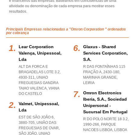
e financeiros das empresas. Baseamos em coincidências de uma
atividade ou denominação de cada empresa para mostrar esses
resultados.
Principais Empresas relacionadas a "Omron Corporation " ordenados
por cobrança
Lear Corporation
Glaxus - Shared
Valença, Unipessoal,
Services Corporation,
Lda
S.a.
ALT DA FORCA E
R DAS FONTAÍNHAS 115
BRAGADELAS LOTE 3.2,
FRAÇÃO A, 2430-180
,
4930-311
,
UNIAO
MARINHA GRANDE
,
FREGUESIAS GANDRA
LEIRIA
TAIAO VALENCA
,
VIANA
Omron Electronics
DO CASTELO
Iberia, S.a., Sociedad
Valmet, Unipessoal,
Unipersonal -
Lda
Sucursal Em Portugal
EST DE SÃO JOÃO 6,
R DO POLO NORTE 18 3.2,
3880-705, UNIÃO DAS
1990-266
,
PARQUE
FREGUESIAS DE OVAR,
NACOES LISBOA
,
LISBOA
SÃO JOÃO
,
UNIAO