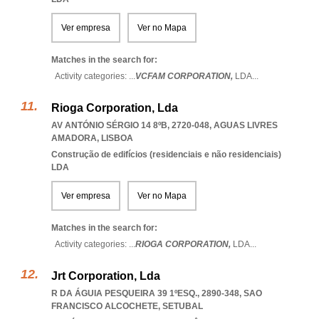
Ver empresa
Ver no Mapa
Matches in the search for:
Activity categories: ...
VCFAM CORPORATION,
LDA
...
Rioga Corporation, Lda
AV ANTÓNIO SÉRGIO 14 8ºB, 2720-048
,
AGUAS LIVRES
AMADORA
,
LISBOA
Construção de edifícios (residenciais e não residenciais)
LDA
Ver empresa
Ver no Mapa
Matches in the search for:
Activity categories: ...
RIOGA CORPORATION,
LDA
...
Jrt Corporation, Lda
R DA ÁGUIA PESQUEIRA 39 1ºESQ., 2890-348
,
SAO
FRANCISCO ALCOCHETE
,
SETUBAL