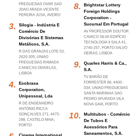
FREGUESIAS OVAR SAO
Brightstar Lottery
JOAO ARADA VICENTE
Foreign Holdings
PEREIRA JUSA
,
AVEIRO
Corporation -
Sucursal Em Portugal
Silogia - Indústria E
Comércio De
AV PROFESSOR DOUTOR
CAVACO SILVA EDIFÍCIO
Divisórias E Sistemas
TECNOLOGIA II SALA 41,
Metálicos, S.a.
2740-257
,
PORTO SALVO
R DAS GRANJAS LOTE 53,
OEIRAS
,
LISBOA
2620-305
,
UNIAO
FREGUESIAS RAMADA
Quarles Harris & Ca.,
CANECAS ODIVELAS
,
S.a.
LISBOA
TV BARÃO DE
FORRESTER 86, 4400-
Ecobrasa
034
,
UNIAO FREGUESIAS
Corporation,
SANTA MARINHA SAO
Unipessoal, Lda
PEDRO AFURADA VILA
R DE ENGENHEIRO
NOVA GAIA
,
PORTO
ANTÓNIO RICCA
Multitubos - Comércio
GONÇALVES 271, 4475-
298
,
CASTELO MAIA
,
De Tubos E
PORTO
Acessórios Para
Saneamentos, S.a.
Cinema International