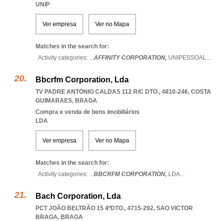
UNIP
Ver empresa
Ver no Mapa
Matches in the search for:
Activity categories: ...
AFFINITY CORPORATION,
UNIPESSOAL
...
Bbcrfm Corporation, Lda
TV PADRE ANTÓNIO CALDAS 112 R/C DTO., 4810-246
,
COSTA
GUIMARAES
,
BRAGA
Compra e venda de bens imobiliários
LDA
Ver empresa
Ver no Mapa
Matches in the search for:
Activity categories: ...
BBCRFM CORPORATION,
LDA
...
Bach Corporation, Lda
PCT JOÃO BELTRÃO 15 4ºDTO., 4715-292
,
SAO VICTOR
BRAGA
,
BRAGA