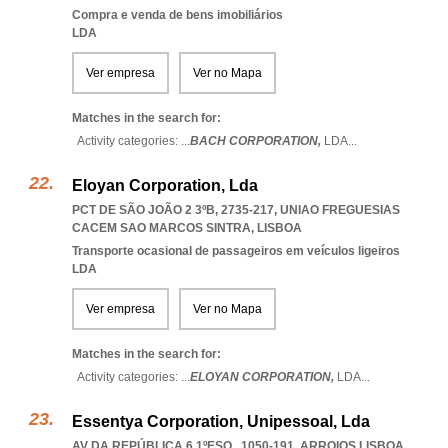
Compra e venda de bens imobiliários
LDA
Ver empresa
Ver no Mapa
Matches in the search for:
Activity categories: ...
BACH CORPORATION,
LDA
...
Eloyan Corporation, Lda
PCT DE SÃO JOÃO 2 3ºB, 2735-217
,
UNIAO FREGUESIAS
CACEM SAO MARCOS SINTRA
,
LISBOA
Transporte ocasional de passageiros em veículos ligeiros
LDA
Ver empresa
Ver no Mapa
Matches in the search for:
Activity categories: ...
ELOYAN CORPORATION,
LDA
...
Essentya Corporation, Unipessoal, Lda
AV DA REPÚBLICA 6 1ºESQ., 1050-191
,
ARROIOS LISBOA
,