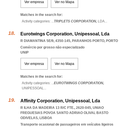
Ver empresa
Ver no Mapa
Matches in the search for:
Activity categories: ...
TRIPLETS CORPORATION,
LDA
...
Eurotwings Corporation, Unipessoal, Lda
R DIAMANTINA 5E/9, 4350-145
,
PARANHOS PORTO
,
PORTO
Comércio por grosso não especializado
UNIP
Ver empresa
Ver no Mapa
Matches in the search for:
Activity categories: ...
EUROTWINGS CORPORATION,
UNIPESSOAL
...
Affinity Corporation, Unipessoal, Lda
R ILHA DA MADEIRA 13 R/C FTE., 2620-045
,
UNIAO
FREGUESIAS POVOA SANTO ADRIAO OLIVAL BASTO
ODIVELAS
,
LISBOA
Transporte ocasional de passageiros em veículos ligeiros