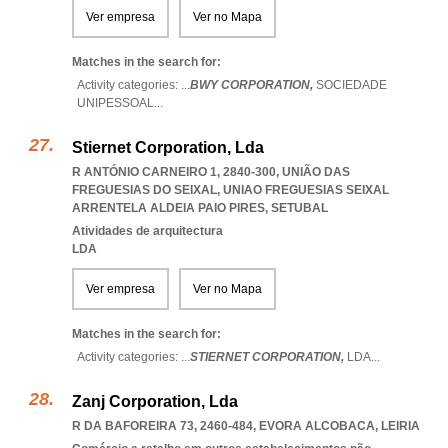
Ver empresa
Ver no Mapa
Matches in the search for:
Activity categories: ...
BWY CORPORATION,
SOCIEDADE
UNIPESSOAL
...
Stiernet Corporation, Lda
R ANTÓNIO CARNEIRO 1, 2840-300, UNIÃO DAS
FREGUESIAS DO SEIXAL
,
UNIAO FREGUESIAS SEIXAL
ARRENTELA ALDEIA PAIO PIRES
,
SETUBAL
Atividades de arquitectura
LDA
Ver empresa
Ver no Mapa
Matches in the search for:
Activity categories: ...
STIERNET CORPORATION,
LDA
...
Zanj Corporation, Lda
R DA BAFOREIRA 73, 2460-484
,
EVORA ALCOBACA
,
LEIRIA