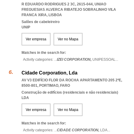
R EDUARDO RODRIGUES 2 3C, 2615-044
,
UNIAO
FREGUESIAS ALVERCA RIBATEJO SOBRALINHO VILA
FRANCA XIRA
,
LISBOA
Salões de cabeleireiro
UNIP
Ver empresa
Ver no Mapa
Matches in the search for:
Activity categories: ...
IZEI CORPORATION,
UNIPESSOAL
...
Cidade Corporation, Lda
AV V3 EDIFÍCIO FLOR DA ROCHA APARTAMENTO 205 2ºE,
8500-801
,
PORTIMAO
,
FARO
Construção de edifícios (residenciais e não residenciais)
LDA
Ver empresa
Ver no Mapa
Matches in the search for:
Activity categories: ...
CIDADE CORPORATION,
LDA
...