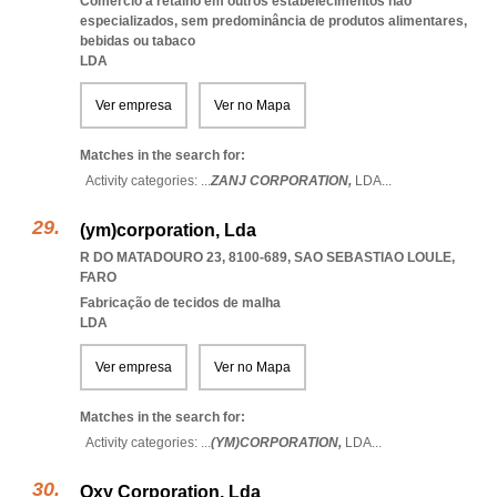
Comércio a retalho em outros estabelecimentos não
especializados, sem predominância de produtos alimentares,
bebidas ou tabaco
LDA
Ver empresa
Ver no Mapa
Matches in the search for:
Activity categories: ...
ZANJ CORPORATION,
LDA
...
(ym)corporation, Lda
R DO MATADOURO 23, 8100-689
,
SAO SEBASTIAO LOULE
,
FARO
Fabricação de tecidos de malha
LDA
Ver empresa
Ver no Mapa
Matches in the search for:
Activity categories: ...
(YM)CORPORATION,
LDA
...
Oxy Corporation, Lda