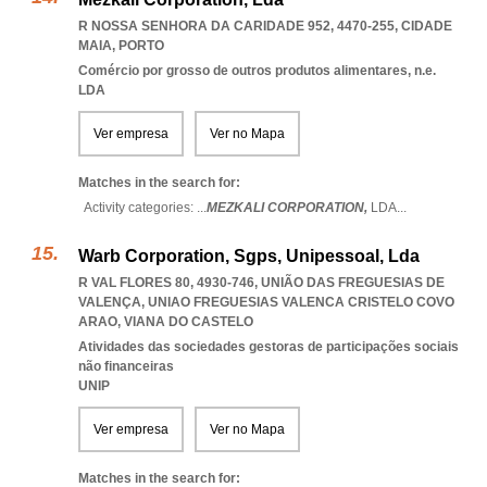
R NOSSA SENHORA DA CARIDADE 952, 4470-255
,
CIDADE
MAIA
,
PORTO
Comércio por grosso de outros produtos alimentares, n.e.
LDA
Ver empresa
Ver no Mapa
Matches in the search for:
Activity categories: ...
MEZKALI CORPORATION,
LDA
...
Warb Corporation, Sgps, Unipessoal, Lda
R VAL FLORES 80, 4930-746, UNIÃO DAS FREGUESIAS DE
VALENÇA
,
UNIAO FREGUESIAS VALENCA CRISTELO COVO
ARAO
,
VIANA DO CASTELO
Atividades das sociedades gestoras de participações sociais
não financeiras
UNIP
Ver empresa
Ver no Mapa
Matches in the search for: