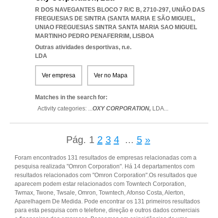
R DOS NAVEGANTES BLOCO 7 R/C B, 2710-297, UNIÃO DAS
FREGUESIAS DE SINTRA (SANTA MARIA E SÃO MIGUEL
,
UNIAO FREGUESIAS SINTRA SANTA MARIA SAO MIGUEL
MARTINHO PEDRO PENAFERRIM
,
LISBOA
Outras atividades desportivas, n.e.
LDA
Ver empresa
Ver no Mapa
Matches in the search for:
Activity categories: ...
OXY CORPORATION,
LDA
...
Pág.
1
2
3
4
...
5
»
Foram encontrados 131 resultados de empresas relacionadas com a
pesquisa realizada "Omron Corporation". Há 14 departamentos com
resultados relacionados com "Omron Corporation".Os resultados que
aparecem podem estar relacionados com Towntech Corporation,
Twmax, Twone, Twsale, Omron, Towntech, Afonso Costa, Alerton,
Aparelhagem De Medida. Pode encontrar os 131 primeiros resultados
para esta pesquisa com o telefone, direção e outros dados comerciais