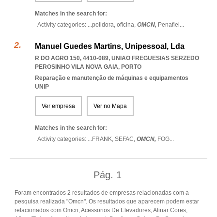
Matches in the search for:
Activity categories: ...
polidora,
oficina,
OMCN,
Penafiel
...
Manuel Guedes Martins, Unipessoal, Lda
R DO AGRO 150, 4410-089
,
UNIAO FREGUESIAS SERZEDO
PEROSINHO VILA NOVA GAIA
,
PORTO
Reparação e manutenção de máquinas e equipamentos
UNIP
Ver empresa
Ver no Mapa
Matches in the search for:
Activity categories: ...
FRANK,
SEFAC,
OMCN,
FOG
...
Pág.
1
Foram encontrados 2 resultados de empresas relacionadas com a
pesquisa realizada "Omcn". Os resultados que aparecem podem estar
relacionados com Omcn, Acessorios De Elevadores, Afinar Cores,