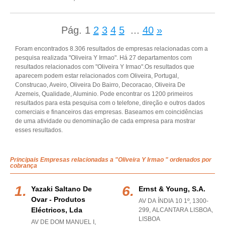
Pág.
1
2
3
4
5
...
40
»
Foram encontrados 8.306 resultados de empresas relacionadas com a
pesquisa realizada "Oliveira Y Irmao". Há 27 departamentos com
resultados relacionados com "Oliveira Y Irmao".Os resultados que
aparecem podem estar relacionados com Oliveira, Portugal,
Construcao, Aveiro, Oliveira Do Bairro, Decoracao, Oliveira De
Azemeis, Qualidade, Aluminio. Pode encontrar os 1200 primeiros
resultados para esta pesquisa com o telefone, direção e outros dados
comerciais e financeiros das empresas. Baseamos em coincidências
de uma atividade ou denominação de cada empresa para mostrar
esses resultados.
Principais Empresas relacionadas a "Oliveira Y Irmao " ordenados por
cobrança
Yazaki Saltano De
Ernst & Young, S.a.
Ovar - Produtos
AV DA ÍNDIA 10 1º, 1300-
Eléctricos, Lda
299
,
ALCANTARA LISBOA
,
LISBOA
AV DE DOM MANUEL I,