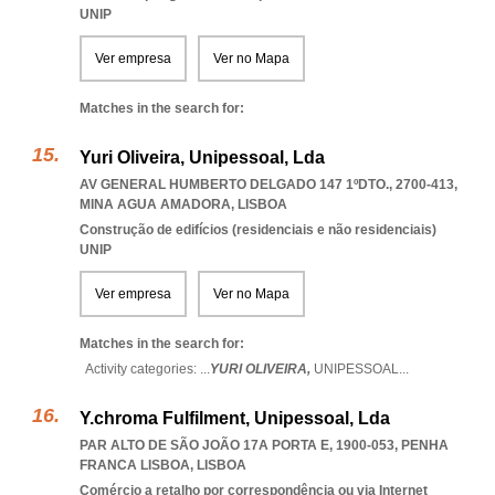
UNIP
Ver empresa
Ver no Mapa
Matches in the search for:
Yuri Oliveira, Unipessoal, Lda
AV GENERAL HUMBERTO DELGADO 147 1ºDTO., 2700-413
,
MINA AGUA AMADORA
,
LISBOA
Construção de edifícios (residenciais e não residenciais)
UNIP
Ver empresa
Ver no Mapa
Matches in the search for:
Activity categories: ...
YURI OLIVEIRA,
UNIPESSOAL
...
Y.chroma Fulfilment, Unipessoal, Lda
PAR ALTO DE SÃO JOÃO 17A PORTA E, 1900-053
,
PENHA
FRANCA LISBOA
,
LISBOA
Comércio a retalho por correspondência ou via Internet