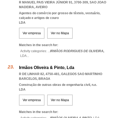
R MANUEL PAIS VIEIRA JÚNIOR 91, 3700-309
,
SAO JOAO
MADEIRA
,
AVEIRO
Agentes do comércio por grosso de têxteis, vestuário,
calçado e artigos de couro
LDA
Ver empresa
Ver no Mapa
Matches in the search for:
Activity categories: ...
IRMÃOS RODRIGUES DE OLIVEIRA,
LDA
...
Irmãos Oliveira & Pinto, Lda
R DE LINHAR 82, 4750-481
,
GALEGOS SAO MARTINHO
BARCELOS
,
BRAGA
Construção de outras obras de engenharia civil, n.e.
LDA
Ver empresa
Ver no Mapa
Matches in the search for: