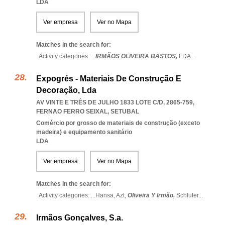
LDA
Ver empresa
Ver no Mapa
Matches in the search for:
Activity categories: ...
IRMÃOS OLIVEIRA BASTOS,
LDA
...
Expogrés - Materiais De Construção E
Decoração, Lda
AV VINTE E TRÊS DE JULHO 1833 LOTE C/D, 2865-759
,
FERNAO FERRO SEIXAL
,
SETUBAL
Comércio por grosso de materiais de construção (exceto
madeira) e equipamento sanitário
LDA
Ver empresa
Ver no Mapa
Matches in the search for:
Activity categories: ...
Hansa,
Azt,
Oliveira Y Irmão,
Schluter
...
Irmãos Gonçalves, S.a.