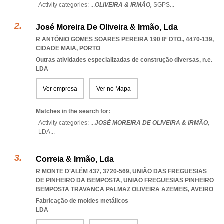
Activity categories: ...
OLIVEIRA & IRMÃO,
SGPS
...
José Moreira De Oliveira & Irmão, Lda
R ANTÓNIO GOMES SOARES PEREIRA 190 8º DTO., 4470-139
,
CIDADE MAIA
,
PORTO
Outras atividades especializadas de construção diversas, n.e.
LDA
Ver empresa
Ver no Mapa
Matches in the search for:
Activity categories: ...
JOSÉ MOREIRA DE OLIVEIRA & IRMÃO,
LDA
...
Correia & Irmão, Lda
R MONTE D'ALÉM 437, 3720-569, UNIÃO DAS FREGUESIAS
DE PINHEIRO DA BEMPOSTA
,
UNIAO FREGUESIAS PINHEIRO
BEMPOSTA TRAVANCA PALMAZ OLIVEIRA AZEMEIS
,
AVEIRO
Fabricação de moldes metálicos
LDA