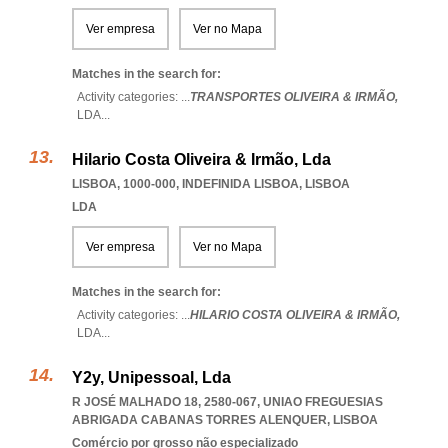
Ver empresa
Ver no Mapa
Matches in the search for:
Activity categories: ...
TRANSPORTES OLIVEIRA & IRMÃO,
LDA
...
Hilario Costa Oliveira & Irmão, Lda
LISBOA, 1000-000
,
INDEFINIDA LISBOA
,
LISBOA
LDA
Ver empresa
Ver no Mapa
Matches in the search for:
Activity categories: ...
HILARIO COSTA OLIVEIRA & IRMÃO,
LDA
...
Y2y, Unipessoal, Lda
R JOSÉ MALHADO 18, 2580-067
,
UNIAO FREGUESIAS
ABRIGADA CABANAS TORRES ALENQUER
,
LISBOA
Comércio por grosso não especializado