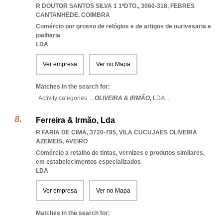
R DOUTOR SANTOS SILVA 1 1ºDTO., 3060-318
,
FEBRES
CANTANHEDE
,
COIMBRA
Comércio por grosso de relógios e de artigos de ourivesaria e
joalharia
LDA
Ver empresa
Ver no Mapa
Matches in the search for:
Activity categories: ...
OLIVEIRA & IRMÃO,
LDA
...
Ferreira & Irmão, Lda
R FARIA DE CIMA, 3720-785
,
VILA CUCUJAES OLIVEIRA
AZEMEIS
,
AVEIRO
Comércio a retalho de tintas, vernizes e produtos similares,
em estabelecimentos especializados
LDA
Ver empresa
Ver no Mapa
Matches in the search for: