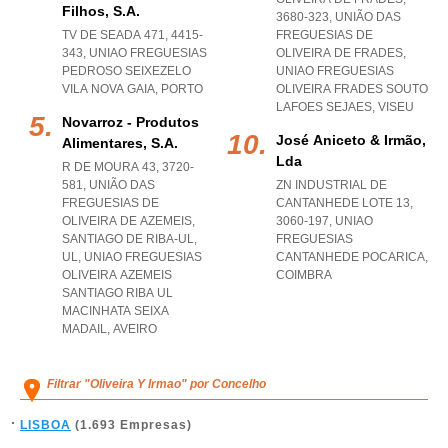
Filhos, S.a.
3680-323, UNIÃO DAS
TV DE SEADA 471, 4415-
FREGUESIAS DE
343
,
UNIAO FREGUESIAS
OLIVEIRA DE FRADES
,
PEDROSO SEIXEZELO
UNIAO FREGUESIAS
VILA NOVA GAIA
,
PORTO
OLIVEIRA FRADES SOUTO
LAFOES SEJAES
,
VISEU
Novarroz - Produtos
José Aniceto & Irmão,
Alimentares, S.a.
Lda
R DE MOURA 43, 3720-
581, UNIÃO DAS
ZN INDUSTRIAL DE
FREGUESIAS DE
CANTANHEDE LOTE 13,
OLIVEIRA DE AZEMEIS,
3060-197
,
UNIAO
SANTIAGO DE RIBA-UL,
FREGUESIAS
UL
,
UNIAO FREGUESIAS
CANTANHEDE POCARICA
,
OLIVEIRA AZEMEIS
COIMBRA
SANTIAGO RIBA UL
MACINHATA SEIXA
MADAIL
,
AVEIRO
Filtrar "Oliveira Y Irmao" por Concelho
LISBOA
(1.693 Empresas)