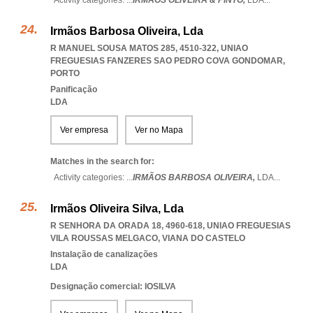
Activity categories: ...
IRMÃOS OLIVEIRA & PINTO,
LDA
...
Irmãos Barbosa Oliveira, Lda
R MANUEL SOUSA MATOS 285, 4510-322
,
UNIAO
FREGUESIAS FANZERES SAO PEDRO COVA GONDOMAR
,
PORTO
Panificação
LDA
Ver empresa
Ver no Mapa
Matches in the search for:
Activity categories: ...
IRMÃOS BARBOSA OLIVEIRA,
LDA
...
Irmãos Oliveira Silva, Lda
R SENHORA DA ORADA 18, 4960-618
,
UNIAO FREGUESIAS
VILA ROUSSAS MELGACO
,
VIANA DO CASTELO
Instalação de canalizações
LDA
Designação comercial: IOSILVA