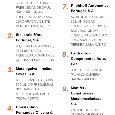
3880-109, UNIÃO DAS
Kirchhoff Automotive
FREGUESIAS DE OVAR,
Portugal, S.a.
SÃO JOÃO
,
UNIAO
FREGUESIAS OVAR SAO
AV 16 DE MAIO S/N, 3880-
JOAO ARADA VICENTE
102, UNIÃO DAS
PEREIRA JUSA
,
AVEIRO
FREGUESIAS DE OVAR,
SÃO JOÃO
,
UNIAO
Stellantis &you
FREGUESIAS OVAR SAO
Portugal, S.a.
JOAO ARADA VICENTE
PEREIRA JUSA
,
AVEIRO
R QUINTA DO PAIZINHO 5,
2794-068
,
UNIAO
Centrauto -
FREGUESIAS CARNAXIDE
Componentes Auto,
QUEIJAS OEIRAS
,
LISBOA
Lda
Metalogalva - Irmãos
R B LOTE 6A, 3770-360
,
Silvas, S.a.
PALHACA OLIVEIRA
BAIRRO
,
AVEIRO
R 16 DE MAIO 3641, 4785-
520
,
UNIAO FREGUESIAS
Martifer -
BOUGADO SAO
Construções
MARTINHO SANTIAGO
Metalomecânicas,
TROFA
,
PORTO
S.a.
Constantino
ZN INDUSTRIAL DE
Fernandes Oliveira &
OLIVEIRA DE FRADES,