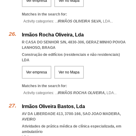
Ver empresa
Ver no Mapa
Matches in the search for:
Activity categories: ...
IRMÃOS OLIVEIRA SILVA,
LDA
...
Irmãos Rocha Oliveira, Lda
R CASA DO SENHOR S/N, 4830-306
,
GERAZ MINHO POVOA
LANHOSO
,
BRAGA
Construção de edifícios (residenciais e não residenciais)
LDA
Ver empresa
Ver no Mapa
Matches in the search for:
Activity categories: ...
IRMÃOS ROCHA OLIVEIRA,
LDA
...
Irmãos Oliveira Bastos, Lda
AV DA LIBERDADE 413, 3700-166
,
SAO JOAO MADEIRA
,
AVEIRO
Atividades de prática médica de clínica especializada, em
ambulatório