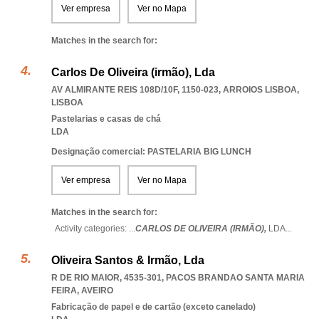
Ver empresa
Ver no Mapa
Matches in the search for:
Carlos De Oliveira (irmão), Lda
AV ALMIRANTE REIS 108D/10F, 1150-023
,
ARROIOS LISBOA
,
LISBOA
Pastelarias e casas de chá
LDA
Designação comercial: PASTELARIA BIG LUNCH
Ver empresa
Ver no Mapa
Matches in the search for:
Activity categories: ...
CARLOS DE OLIVEIRA (IRMÃO),
LDA
...
Oliveira Santos & Irmão, Lda
R DE RIO MAIOR, 4535-301
,
PACOS BRANDAO SANTA MARIA
FEIRA
,
AVEIRO
Fabricação de papel e de cartão (exceto canelado)