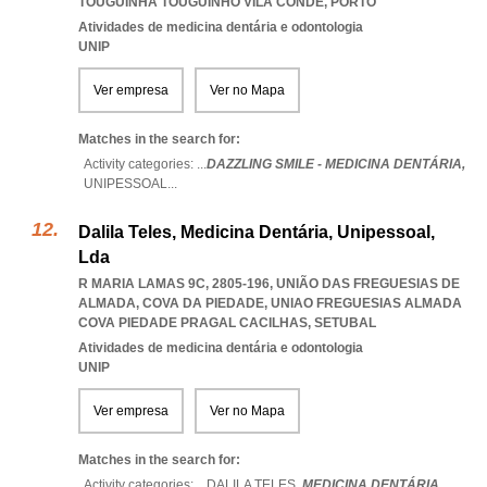
TOUGUINHA TOUGUINHO VILA CONDE
,
PORTO
Atividades de medicina dentária e odontologia
UNIP
Ver empresa
Ver no Mapa
Matches in the search for:
Activity categories: ...
DAZZLING SMILE - MEDICINA DENTÁRIA,
UNIPESSOAL
...
Dalila Teles, Medicina Dentária, Unipessoal,
Lda
R MARIA LAMAS 9C, 2805-196, UNIÃO DAS FREGUESIAS DE
ALMADA, COVA DA PIEDADE
,
UNIAO FREGUESIAS ALMADA
COVA PIEDADE PRAGAL CACILHAS
,
SETUBAL
Atividades de medicina dentária e odontologia
UNIP
Ver empresa
Ver no Mapa
Matches in the search for:
Activity categories: ...
DALILA TELES,
MEDICINA DENTÁRIA,