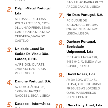
LISBOA
SAO JULIAO BARRA PACO
ARCOS CAXIAS
,
LISBOA
Dalphi-Metal Portugal,
Lda
Ntt Data Portugal, S.a.
ALT DAS CEREJEIRAS
PC DUQUE DE
POLO 2 LOTES 1/2, 4920-
SALDANHA 1 10º, 1050-
011
,
UNIAO FREGUESIAS
094
,
AVENIDAS NOVAS
CAMPOS VILA MEA NOVA
LISBOA
,
LISBOA
CERVEIRA
,
VIANA DO
CASTELO
Dachser Portugal,
Sociedade
Unidade Local De
Unipessoal, Lda
Saúde De Viseu Dão-
R DA AGRA NOVA 120,
Lafões, E.p.e.
4485-040
,
AVELEDA VILA
AV REI DOM DUARTE,
CONDE
,
PORTO
3500-643
,
RANHADOS
VISEU
,
VISEU
David Rosas, Lda
AV DA BOAVISTA 1471
Danone Portugal, S.a.
LOJA 4, 4100-131
,
UNIAO
AV DOM JOÃO II 41 3º,
FREGUESIAS LORDELO
1990-084
,
PARQUE
OURO MASSARELOS
NACOES LISBOA
,
LISBOA
PORTO
,
PORTO
Databox - Informática,
Rtm - Dairy Trust, Lda