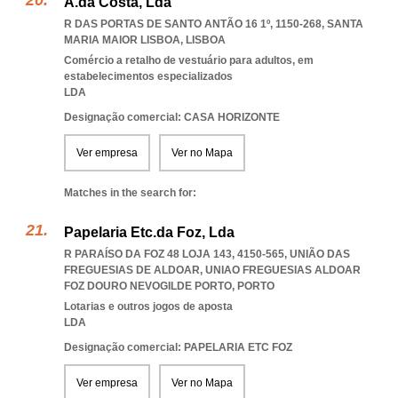
A.da Costa, Lda
R DAS PORTAS DE SANTO ANTÃO 16 1º, 1150-268
,
SANTA
MARIA MAIOR LISBOA
,
LISBOA
Comércio a retalho de vestuário para adultos, em
estabelecimentos especializados
LDA
Designação comercial: CASA HORIZONTE
Ver empresa
Ver no Mapa
Matches in the search for:
Papelaria Etc.da Foz, Lda
R PARAÍSO DA FOZ 48 LOJA 143, 4150-565, UNIÃO DAS
FREGUESIAS DE ALDOAR
,
UNIAO FREGUESIAS ALDOAR
FOZ DOURO NEVOGILDE PORTO
,
PORTO
Lotarias e outros jogos de aposta
LDA
Designação comercial: PAPELARIA ETC FOZ
Ver empresa
Ver no Mapa