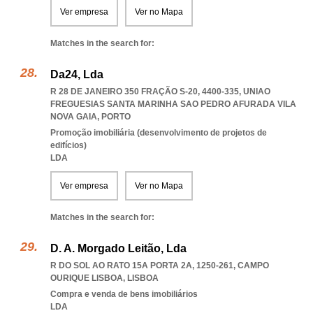
Ver empresa
Ver no Mapa
Matches in the search for:
Da24, Lda
R 28 DE JANEIRO 350 FRAÇÃO S-20, 4400-335
,
UNIAO
FREGUESIAS SANTA MARINHA SAO PEDRO AFURADA VILA
NOVA GAIA
,
PORTO
Promoção imobiliária (desenvolvimento de projetos de
edifícios)
LDA
Ver empresa
Ver no Mapa
Matches in the search for:
D. A. Morgado Leitão, Lda
R DO SOL AO RATO 15A PORTA 2A, 1250-261
,
CAMPO
OURIQUE LISBOA
,
LISBOA
Compra e venda de bens imobiliários
LDA