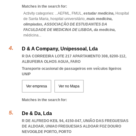
Matches in the search for:
Activity categories: ...
AEFML,
FMUL,
estudar medicina,
Hospital
de Santa Maria,
hospital universitário,
mais medicina,
olimpiadas,
ASSOCIAÇÃO DE ESTUDANTES DA
FACULDADE DE MEDICINA DE LISBOA,
da medicina,
médicina
...
D & A Company, Unipessoal, Lda
R DA CORREEIRA LOTE 217 APARTAMENTO 308, 8200-112
,
ALBUFEIRA OLHOS AGUA
,
FARO
Transporte ocasional de passageiros em veículos ligeiros
UNIP
Ver empresa
Ver no Mapa
Matches in the search for:
De & Da, Lda
R DE ALFREDO KEIL 94, 4150-047, UNIÃO DAS FREGUESIAS
DE ALDOAR
,
UNIAO FREGUESIAS ALDOAR FOZ DOURO
NEVOGILDE PORTO
,
PORTO