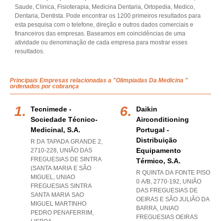
Saude, Clinica, Fisioterapia, Medicina Dentaria, Ortopedia, Medico,
Dentaria, Dentista. Pode encontrar os 1200 primeiros resultados para
esta pesquisa com o telefone, direção e outros dados comerciais e
financeiros das empresas. Baseamos em coincidências de uma
atividade ou denominação de cada empresa para mostrar esses
resultados.
Principais Empresas relacionadas a "Olimpiadas Da Medicina "
ordenados por cobrança
Tecnimede -
Daikin
Sociedade Técnico-
Airconditioning
Medicinal, S.a.
Portugal -
Distribuição
R DA TAPADA GRANDE 2,
Equipamento
2710-228, UNIÃO DAS
FREGUESIAS DE SINTRA
Térmico, S.a.
(SANTA MARIA E SÃO
R QUINTA DA FONTE PISO
MIGUEL
,
UNIAO
0 A/B, 2770-192, UNIÃO
FREGUESIAS SINTRA
DAS FREGUESIAS DE
SANTA MARIA SAO
OEIRAS E SÃO JULIÃO DA
MIGUEL MARTINHO
BARRA
,
UNIAO
PEDRO PENAFERRIM
,
FREGUESIAS OEIRAS