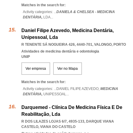
Matches in the search for:
Activity categories: ...
DANIELA & CHELSEA - MEDICINA
DENTÁRIA,
LDA
...
Daniel Filipe Azevedo, Medicina Dentária,
Unipessoal, Lda
R TENENTE SÁ NOGUEIRA 426, 4440-701
,
VALONGO
,
PORTO
Atividades de medicina dentária e odontologia
UNIP
Ver empresa
Ver no Mapa
Matches in the search for:
Activity categories: ...
DANIEL FILIPE AZEVEDO,
MEDICINA
DENTÁRIA,
UNIPESSOAL
...
Darquemed - Clínica De Medicina Física E De
Reabilitação, Lda
R DOS LILAZES LOJAS 6/7, 4935-133
,
DARQUE VIANA
CASTELO
,
VIANA DO CASTELO