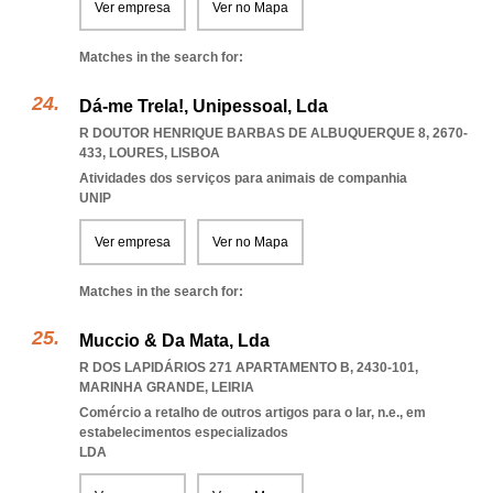
Ver empresa
Ver no Mapa
Matches in the search for:
Dá-me Trela!, Unipessoal, Lda
R DOUTOR HENRIQUE BARBAS DE ALBUQUERQUE 8, 2670-
433
,
LOURES
,
LISBOA
Atividades dos serviços para animais de companhia
UNIP
Ver empresa
Ver no Mapa
Matches in the search for:
Muccio & Da Mata, Lda
R DOS LAPIDÁRIOS 271 APARTAMENTO B, 2430-101
,
MARINHA GRANDE
,
LEIRIA
Comércio a retalho de outros artigos para o lar, n.e., em
estabelecimentos especializados
LDA