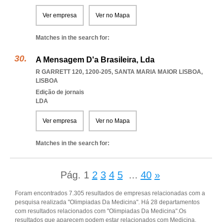
Ver empresa
Ver no Mapa
Matches in the search for:
A Mensagem D'a Brasileira, Lda
R GARRETT 120, 1200-205
,
SANTA MARIA MAIOR LISBOA
,
LISBOA
Edição de jornais
LDA
Ver empresa
Ver no Mapa
Matches in the search for:
Pág.
1
2
3
4
5
...
40
»
Foram encontrados 7.305 resultados de empresas relacionadas com a
pesquisa realizada "Olimpiadas Da Medicina". Há 28 departamentos
com resultados relacionados com "Olimpiadas Da Medicina".Os
resultados que aparecem podem estar relacionados com Medicina,