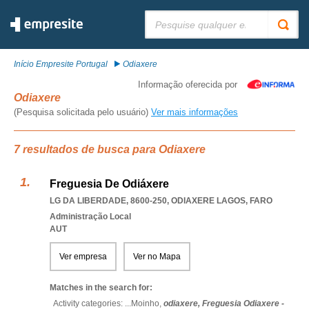
Pesquisar:
Início Empresite Portugal
Odiaxere
Informação oferecida por
Odiaxere
(Pesquisa solicitada pelo usuário)
Ver mais informações
7 resultados de busca para Odiaxere
Freguesia De Odiáxere
LG DA LIBERDADE, 8600-250
,
ODIAXERE LAGOS
,
FARO
Administração Local
AUT
Ver empresa
Ver no Mapa
Matches in the search for:
Activity categories: ...
Moinho,
odiaxere,
Freguesia Odiaxere -