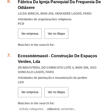
Fábrica Da Igreja Paroquial Da Freguesia De
Odiáxere
LG DA IGREJA, 8600-250
,
ODIAXERE LAGOS
,
FARO
Atividades de organizações religiosas
PCR
Ver empresa
Ver no Mapa
Matches in the search for:
Ecossistemasol - Construção De Espaços
Verdes, Lda
ZN INDUSTRIAL DO CHINICATO LOTE 4, 8600-306
,
SAO
GONCALO LAGOS
,
FARO
Atividades de plantação e manutenção de jardins
LDA
Ver empresa
Ver no Mapa
Matches in the search for:
Activity categories: ...
odiaxere,
sementes
...