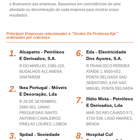
e financeiros das empresas. Baseamos em coincidências de uma
atividade ou denominação de cada empresa para mostrar esses
resultados.
Principais Empresas relacionadas a "Oculos De Protecao Epi "
ordenados por cobrança
Alcapetro - Petróleos
Eda - Electricidade
E Derivados, S.a.
Dos Açores, S.a.
R DO MARUJO, 2380-220
,
R FRANCISCO PEREIRA
BUGALHOS ALCANENA
,
ATAÍDE 1, 9500-052
,
SANTAREM
PONTA DELGADA SAO
SEBASTIAO
,
ILHA SAO
Ikea Portugal - Móveis
MIGUEL PONTA DELGADA
E Decoração, Lda
Ilídio Mota - Petróleos
R 28 DE SETEMBRO,
E Derivados, Lda
2660-001
,
UNIAO
FREGUESIAS SANTO
MAR DO RIO CÁVADO 571,
ANTONIO CAVALEIROS
4720-539
,
LAGO AMARES
,
FRIELAS LOURES
,
LISBOA
BRAGA
Spdad - Sociedade
Hospital Cuf