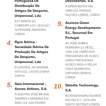
Portuguesa De
Descobertas, S.a.
Distribuição De
R MÁRIO BOTAS S/N,
Artigos De Desporto,
1998-018
,
PARQUE
NACOES LISBOA
,
LISBOA
Unipessoal, Lda
EST MONTE DA
Acciona Green
CABREIRA 1/1A, 2610-017
,
Energy Developments
ALFRAGIDE AMADORA
,
S.l. Sucursal Em
LISBOA
Portugal
Rgvs Ibérica -
AV JOSÉ GOMES
Sociedade Ibérica De
FERREIRA 13 2ºESQ.,
Produção De Artigos
1495-139, UNIÃO DAS
FREGUESIAS DE ALGES
,
De Desporto,
UNIAO FREGUESIAS
Unipessoal, Lda
ALGES LINDA A VELHA
R CENTRAL DE MANDIM,
CRUZ QUEBRADA
4475-023
,
CASTELO MAIA
,
DAFUNDO OEIRAS
,
PORTO
LISBOA
Sata Internacional -
Deloitte Technology,
Azores Airlines, S.a.
S.a.
R DOUTOR JOSÉ BRUNO
AV ENGENHEIRO DUARTE
TAVARES CARREIRO 6 9º,
PACHECO 7, 1070-100
,
9500-119
,
SAO PEDRO
SANTO ANTONIO LISBOA
,