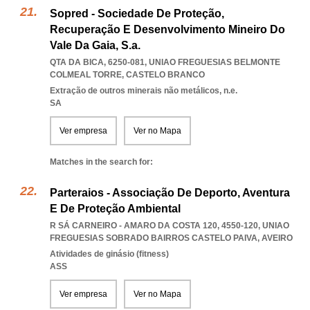
Sopred - Sociedade De Proteção,
Recuperação E Desenvolvimento Mineiro Do
Vale Da Gaia, S.a.
QTA DA BICA, 6250-081
,
UNIAO FREGUESIAS BELMONTE
COLMEAL TORRE
,
CASTELO BRANCO
Extração de outros minerais não metálicos, n.e.
SA
Ver empresa
Ver no Mapa
Matches in the search for:
Parteraios - Associação De Deporto, Aventura
E De Proteção Ambiental
R SÁ CARNEIRO - AMARO DA COSTA 120, 4550-120
,
UNIAO
FREGUESIAS SOBRADO BAIRROS CASTELO PAIVA
,
AVEIRO
Atividades de ginásio (fitness)
ASS
Ver empresa
Ver no Mapa