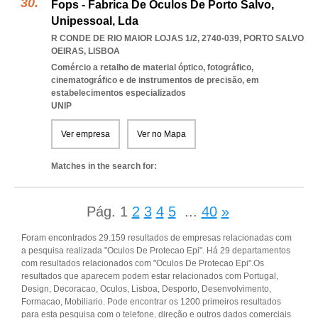
Fops - Fabrica De Óculos De Porto Salvo,
Unipessoal, Lda
R CONDE DE RIO MAIOR LOJAS 1/2, 2740-039
,
PORTO SALVO
OEIRAS
,
LISBOA
Comércio a retalho de material óptico, fotográfico,
cinematográfico e de instrumentos de precisão, em
estabelecimentos especializados
UNIP
Ver empresa
Ver no Mapa
Matches in the search for:
Pág.
1
2
3
4
5
...
40
»
Foram encontrados 29.159 resultados de empresas relacionadas com
a pesquisa realizada "Oculos De Protecao Epi". Há 29 departamentos
com resultados relacionados com "Oculos De Protecao Epi".Os
resultados que aparecem podem estar relacionados com Portugal,
Design, Decoracao, Oculos, Lisboa, Desporto, Desenvolvimento,
Formacao, Mobiliario. Pode encontrar os 1200 primeiros resultados
para esta pesquisa com o telefone, direção e outros dados comerciais