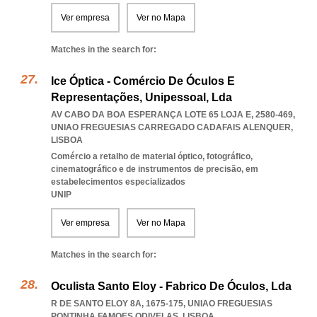
Ver empresa
Ver no Mapa
Matches in the search for:
Ice Óptica - Comércio De Óculos E
Representações, Unipessoal, Lda
AV CABO DA BOA ESPERANÇA LOTE 65 LOJA E, 2580-469
,
UNIAO FREGUESIAS CARREGADO CADAFAIS ALENQUER
,
LISBOA
Comércio a retalho de material óptico, fotográfico,
cinematográfico e de instrumentos de precisão, em
estabelecimentos especializados
UNIP
Ver empresa
Ver no Mapa
Matches in the search for:
Oculista Santo Eloy - Fabrico De Óculos, Lda
R DE SANTO ELOY 8A, 1675-175
,
UNIAO FREGUESIAS
PONTINHA FAMOES ODIVELAS
,
LISBOA