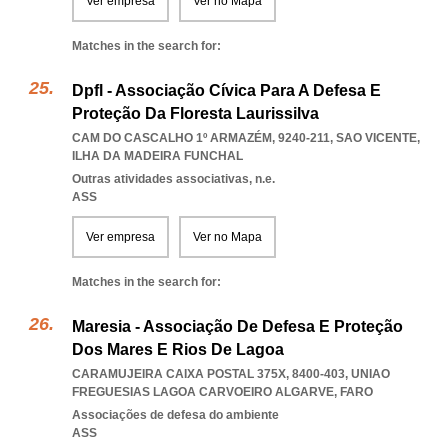
Ver empresa
Ver no Mapa
Matches in the search for:
Dpfl - Associação Cívica Para A Defesa E
Proteção Da Floresta Laurissilva
CAM DO CASCALHO 1º ARMAZÉM, 9240-211
,
SAO VICENTE
,
ILHA DA MADEIRA FUNCHAL
Outras atividades associativas, n.e.
ASS
Ver empresa
Ver no Mapa
Matches in the search for:
Maresia - Associação De Defesa E Proteção
Dos Mares E Rios De Lagoa
CARAMUJEIRA CAIXA POSTAL 375X, 8400-403
,
UNIAO
FREGUESIAS LAGOA CARVOEIRO ALGARVE
,
FARO
Associações de defesa do ambiente
ASS