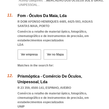
Activity categories: ...
MERCADÃO DOS OCULOS SOL E GRAU,
UNIPESSOAL
...
Fom - Óculos Da Maia, Lda
R DOM AFONSO HENRIQUES 4485, 4425-593
,
AGUAS
SANTAS MAIA
,
PORTO
Comércio a retalho de material óptico, fotográfico,
cinematográfico e de instrumentos de precisão, em
estabelecimentos especializados
LDA
Ver empresa
Ver no Mapa
Matches in the search for:
Prismóptica - Comércio De Óculos,
Unipessoal, Lda
R 23 359, 4500-141
,
ESPINHO
,
AVEIRO
Comércio a retalho de material óptico, fotográfico,
cinematográfico e de instrumentos de precisão, em
estabelecimentos especializados
UNIP