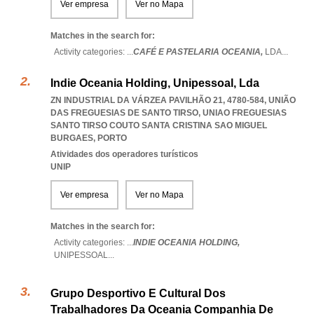
Ver empresa
Ver no Mapa
Matches in the search for:
Activity categories: ...
CAFÉ E PASTELARIA OCEANIA,
LDA
...
Indie Oceania Holding, Unipessoal, Lda
ZN INDUSTRIAL DA VÁRZEA PAVILHÃO 21, 4780-584, UNIÃO
DAS FREGUESIAS DE SANTO TIRSO
,
UNIAO FREGUESIAS
SANTO TIRSO COUTO SANTA CRISTINA SAO MIGUEL
BURGAES
,
PORTO
Atividades dos operadores turísticos
UNIP
Ver empresa
Ver no Mapa
Matches in the search for:
Activity categories: ...
INDIE OCEANIA HOLDING,
UNIPESSOAL
...
Grupo Desportivo E Cultural Dos
Trabalhadores Da Oceania Companhia De