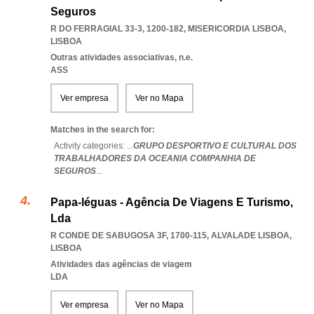
Seguros
R DO FERRAGIAL 33-3, 1200-182
,
MISERICORDIA LISBOA
,
LISBOA
Outras atividades associativas, n.e.
ASS
Ver empresa
Ver no Mapa
Matches in the search for:
Activity categories: ...
GRUPO DESPORTIVO E CULTURAL DOS
TRABALHADORES DA OCEANIA COMPANHIA DE
SEGUROS
...
Papa-léguas - Agência De Viagens E Turismo,
Lda
R CONDE DE SABUGOSA 3F, 1700-115
,
ALVALADE LISBOA
,
LISBOA
Atividades das agências de viagem
LDA
Ver empresa
Ver no Mapa