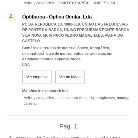
Activity categories: ...
OAKLEY CAPITAL,
UNIPESSOAL
...
Óptibarca - Óptica Ocular, Lda
PC DA REPÚBLICA 13, 4980-619, UNIÃO DAS FREGUESIAS
DE PONTE DA BARCA
,
UNIAO FREGUESIAS PONTE BARCA
VILA NOVA MUIA PACO VEDRO MAGALHAES
,
VIANA DO
CASTELO
Comércio a retalho de material óptico, fotográfico,
cinematográfico e de instrumentos de precisão, em
estabelecimentos especializados
LDA
Ver empresa
Ver no Mapa
Matches in the search for:
Activity categories: ...
oculos para desporto,
sunglasses,
oakley,
carrera
...
Pág.
1
Foram encontrados 2 resultados de empresas relacionadas com a