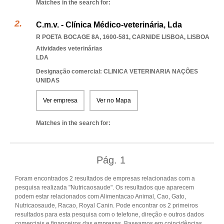
Matches in the search for:
C.m.v. - Clínica Médico-veterinária, Lda
R POETA BOCAGE 8A, 1600-581
,
CARNIDE LISBOA
,
LISBOA
Atividades veterinárias
LDA
Designação comercial: CLINICA VETERINARIA NAÇÕES
UNIDAS
Ver empresa
Ver no Mapa
Matches in the search for:
Pág.
1
Foram encontrados 2 resultados de empresas relacionadas com a
pesquisa realizada "Nutricaosaude". Os resultados que aparecem
podem estar relacionados com Alimentacao Animal, Cao, Gato,
Nutricaosaude, Racao, Royal Canin. Pode encontrar os 2 primeiros
resultados para esta pesquisa com o telefone, direção e outros dados
comerciais e financeiros das empresas. Baseamos em coincidências