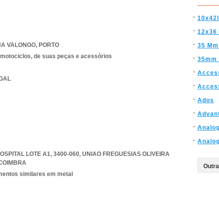
10x42l
12x36 I
NA VALONGO
,
PORTO
35 Mm
 motociclos, de suas peças e acessórios
35mm 
Acces
UGAL
Acces
Ados
Advan
Analo
Analo
OSPITAL LOTE A1, 3400-060
,
UNIAO FREGUESIAS OLIVEIRA
COIMBRA
ementos similares em metal