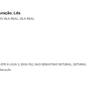
uração, Lda
S VILA REAL
,
VILA REAL
TE 6 LOJA 3, 2910-702
,
SAO SEBASTIAO SETUBAL
,
SETUBAL
educação