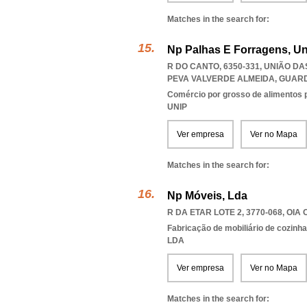
Matches in the search for:
Np Palhas E Forragens, Un
R DO CANTO, 6350-331, UNIÃO D
PEVA VALVERDE ALMEIDA
,
GUAR
Comércio por grosso de alimentos 
UNIP
Ver empresa
Ver no Mapa
Matches in the search for:
Np Móveis, Lda
R DA ETAR LOTE 2, 3770-068
,
OIA 
Fabricação de mobiliário de cozinha
LDA
Ver empresa
Ver no Mapa
Matches in the search for: