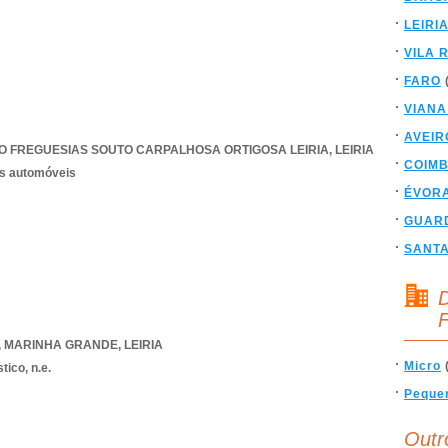
LEIRI
VILA 
FARO
VIANA
AVEIR
O FREGUESIAS SOUTO CARPALHOSA ORTIGOSA LEIRIA
,
LEIRIA
COIM
os automóveis
ÉVOR
GUAR
SANT
D
F
,
MARINHA GRANDE
,
LEIRIA
Micro
tico, n.e.
Peque
Outr