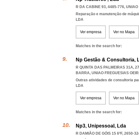
R DA CABINE 93, 4485-776
,
UNIAO
Reparação e manutenção de máqui
LDA
Ver empresa
Ver no Mapa
Matches in the search for:
Np Gestão & Consultoria, 
R QUINTA DAS PALMEIRAS 31A, 2
BARRA
,
UNIAO FREGUESIAS OEI
Outras atividades de consultoria pa
LDA
Ver empresa
Ver no Mapa
Matches in the search for:
Np3, Unipessoal, Lda
R DAMIÃO DE GÓIS 15 6ºF, 2650-32