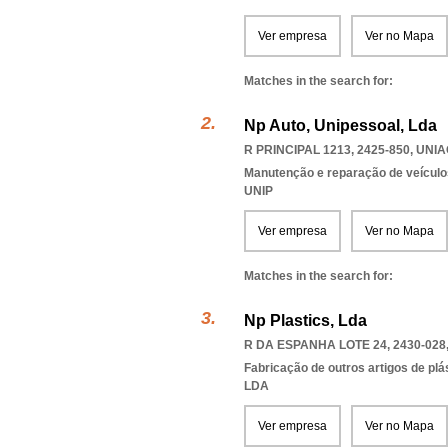
Ver empresa
Ver no Mapa
Matches in the search for:
Np Auto, Unipessoal, Lda
R PRINCIPAL 1213, 2425-850
,
UNIA
Manutenção e reparação de veícul
UNIP
Ver empresa
Ver no Mapa
Matches in the search for:
Np Plastics, Lda
R DA ESPANHA LOTE 24, 2430-028
Fabricação de outros artigos de plás
LDA
Ver empresa
Ver no Mapa