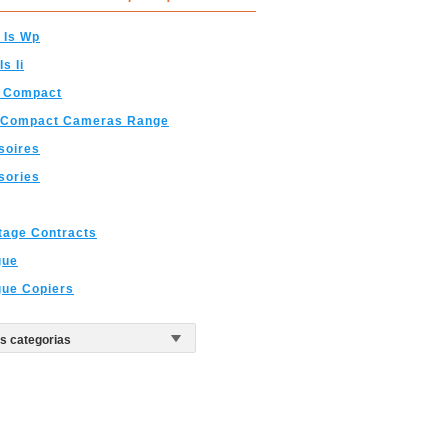
 Is Wp
s Ii
 Compact
Compact Cameras Range
soires
sories
tage Contracts
gue
gue Copiers