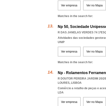
Ver empresa
Ver no Mapa
Matches in the search for:
Np 50, Sociedade Unipesso
R DAS JANELAS VERDES 74 1ºESQ.
Atividades das sociedades gestoras
UNIP
Ver empresa
Ver no Mapa
Matches in the search for:
Np - Rolamentos Ferramen
R DOUTOR PEREIRA JARDIM 20/20
LOURES
,
LISBOA
Comércio a retalho de peças e ace
LDA
Ver empresa
Ver no Mapa