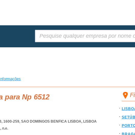
Pesquisar:
informações
F
a para Np 6512
LISBO
SETÚ
, 1600-259
,
SAO DOMINGOS BENFICA LISBOA
,
LISBOA
PORT
 n.e.
BRAG