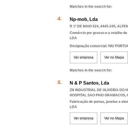
Matches in the search for:
Np-mob, Lda
R 1º DE MAIO 524, 4445-245
,
ALFE
Comércio por grosso e a retalho de
LDA
Designação comercial: NIU PORT
Ver empresa
Ver no Mapa
Matches in the search for:
N & P Santos, Lda
ZN INDUSTRIAL DE OLIVEIRA DO H
HOSPITAL SAO PAIO GRAMACOS
,
Fabricação de portas, janelas e el
LDA
Ver empresa
Ver no Mapa