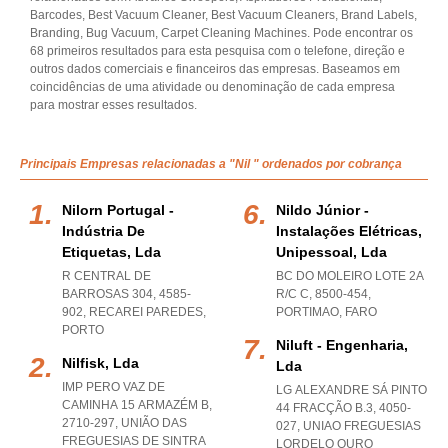
Barcodes, Best Vacuum Cleaner, Best Vacuum Cleaners, Brand Labels,
Branding, Bug Vacuum, Carpet Cleaning Machines. Pode encontrar os
68 primeiros resultados para esta pesquisa com o telefone, direção e
outros dados comerciais e financeiros das empresas. Baseamos em
coincidências de uma atividade ou denominação de cada empresa
para mostrar esses resultados.
Principais Empresas relacionadas a "Nil " ordenados por cobrança
Nilorn Portugal -
Nildo Júnior -
Indústria De
Instalações Elétricas,
Etiquetas, Lda
Unipessoal, Lda
R CENTRAL DE
BC DO MOLEIRO LOTE 2A
BARROSAS 304, 4585-
R/C C, 8500-454
,
902
,
RECAREI PAREDES
,
PORTIMAO
,
FARO
PORTO
Niluft - Engenharia,
Nilfisk, Lda
Lda
IMP PERO VAZ DE
LG ALEXANDRE SÁ PINTO
CAMINHA 15 ARMAZÉM B,
44 FRACÇÃO B.3, 4050-
2710-297, UNIÃO DAS
027
,
UNIAO FREGUESIAS
FREGUESIAS DE SINTRA
LORDELO OURO