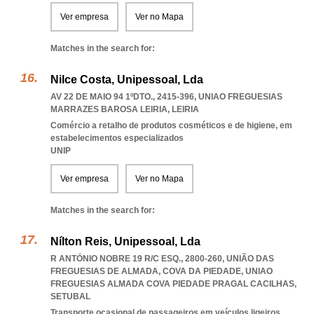
Ver empresa
Ver no Mapa
Matches in the search for:
Nilce Costa, Unipessoal, Lda
AV 22 DE MAIO 94 1ºDTO., 2415-396
,
UNIAO FREGUESIAS
MARRAZES BAROSA LEIRIA
,
LEIRIA
Comércio a retalho de produtos cosméticos e de higiene, em
estabelecimentos especializados
UNIP
Ver empresa
Ver no Mapa
Matches in the search for:
Nílton Reis, Unipessoal, Lda
R ANTÓNIO NOBRE 19 R/C ESQ., 2800-260, UNIÃO DAS
FREGUESIAS DE ALMADA, COVA DA PIEDADE
,
UNIAO
FREGUESIAS ALMADA COVA PIEDADE PRAGAL CACILHAS
,
SETUBAL
Transporte ocasional de passageiros em veículos ligeiros