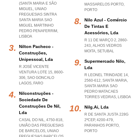
(SANTA MARIA E SÃO
MASSARELOS PORTO
,
MIGUEL
,
UNIAO
PORTO
FREGUESIAS SINTRA
Nilo Azul - Comércio
SANTA MARIA SAO
MIGUEL MARTINHO
De Tintas E
PEDRO PENAFERRIM
,
Acessórios, Lda
LISBOA
R 11 DE MARÇO 2, 2860-
243
,
ALHOS VEDROS
Nilton Pacheco -
MOITA
,
SETUBAL
Construções,
Unipessoal, Lda
Supermercado Nilo,
R JOSÉ VICENTE
Lda
VENTURA LOTE 15, 8600-
R LEONEL TRINDADE 14,
306
,
SAO GONCALO
2560-612, SANTA MARIA
,
LAGOS
,
FARO
SANTA MARIA SAO
PEDRO MATACAES
Nilconstruções -
TORRES VEDRAS
,
LISBOA
Sociedade De
Construções De Nil,
Nilg.ai, Lda
Lda
R DE SANTA JUSTA 228G
CASAL DO NIL, 4750-818,
2ºCEP, 4200-479
,
UNIÃO DAS FREGUESIAS
PARANHOS PORTO
,
DE BARCELOS
,
UNIAO
PORTO
FREGUESIAS BARCELOS