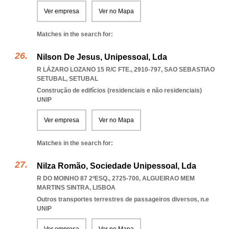
Ver empresa
Ver no Mapa
Matches in the search for:
Nilson De Jesus, Unipessoal, Lda
R LÁZARO LOZANO 15 R/C FTE., 2910-797
,
SAO SEBASTIAO
SETUBAL
,
SETUBAL
Construção de edifícios (residenciais e não residenciais)
UNIP
Ver empresa
Ver no Mapa
Matches in the search for:
Nilza Romão, Sociedade Unipessoal, Lda
R DO MOINHO 87 2ºESQ., 2725-700
,
ALGUEIRAO MEM
MARTINS SINTRA
,
LISBOA
Outros transportes terrestres de passageiros diversos, n.e
UNIP