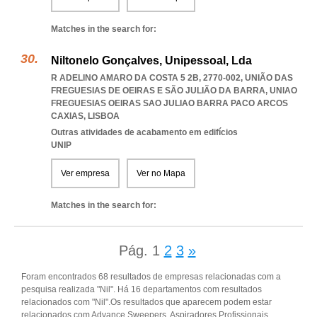
Matches in the search for:
Niltonelo Gonçalves, Unipessoal, Lda
R ADELINO AMARO DA COSTA 5 2B, 2770-002, UNIÃO DAS
FREGUESIAS DE OEIRAS E SÃO JULIÃO DA BARRA
,
UNIAO
FREGUESIAS OEIRAS SAO JULIAO BARRA PACO ARCOS
CAXIAS
,
LISBOA
Outras atividades de acabamento em edifícios
UNIP
Ver empresa
Ver no Mapa
Matches in the search for:
Pág.
1
2
3
»
Foram encontrados 68 resultados de empresas relacionadas com a
pesquisa realizada "Nil". Há 16 departamentos com resultados
relacionados com "Nil".Os resultados que aparecem podem estar
relacionados com Advance Sweepers, Aspiradores Profissionais,