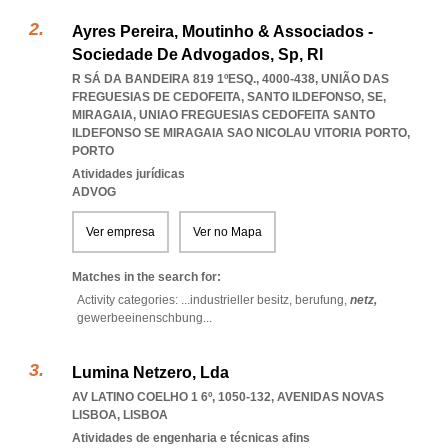
Ayres Pereira, Moutinho & Associados -
Sociedade De Advogados, Sp, Rl
R SÁ DA BANDEIRA 819 1ºESQ., 4000-438, UNIÃO DAS
FREGUESIAS DE CEDOFEITA, SANTO ILDEFONSO, SE,
MIRAGAIA
,
UNIAO FREGUESIAS CEDOFEITA SANTO
ILDEFONSO SE MIRAGAIA SAO NICOLAU VITORIA PORTO
,
PORTO
Atividades jurídicas
ADVOG
Ver empresa
Ver no Mapa
Matches in the search for:
Activity categories: ...
industrieller besitz,
berufung,
netz,
gewerbeeinenschbung
...
Lumina Netzero, Lda
AV LATINO COELHO 1 6º, 1050-132
,
AVENIDAS NOVAS
LISBOA
,
LISBOA
Atividades de engenharia e técnicas afins