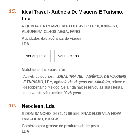
Ideal Travel - Agência De Viagens E Turismo,
Lda
R QUINTA DA CORREEIRA LOTE 49 LOJA 10, 8200-353
,
ALBUFEIRA OLHOS AGUA
,
FARO
Atividades das agências de viagem
LDA
Ver empresa
Ver no Mapa
Matches in the search for:
Activity categories: ...
IDEAL TRAVEL - AGÊNCIA DE VIAGENS
E TURISMO,
LDA,
agência de viagens em Albufeira,
relaxe e
descoberta no México,
Se ainda não reservou as suas férias,
reservas de vôos online,
Y viagens
...
Net-clean, Lda
R DOM SANCHO I 2671, 4760-556
,
FRADELOS VILA NOVA
FAMALICAO
,
BRAGA
Comércio por grosso de produtos de limpeza
LDA