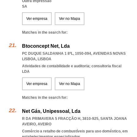
Outra impressão
SA
Ver empresa
Ver no Mapa
Matches in the search for:
Btoconcept Net, Lda
PC DUQUE SALDANHA 1 8ºL, 1050-094
,
AVENIDAS NOVAS
LISBOA
,
LISBOA
Atividades de contabilidade e auditoria; consultoria fiscal
LDA
Ver empresa
Ver no Mapa
Matches in the search for:
Net Gás, Unipessoal, Lda
R DA PRIMAVERA 5 FRACÇÃO H, 3810-925
,
SANTA JOANA
AVEIRO
,
AVEIRO
Comércio a retalho de combustíveis para uso doméstico, em
estabelecimentos especializados