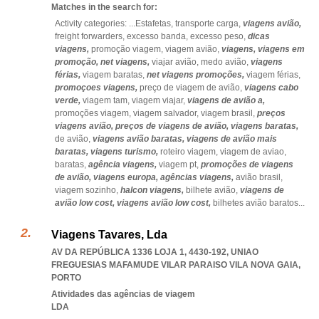
Matches in the search for:
Activity categories: ...
Estafetas,
transporte carga,
viagens avião,
freight forwarders,
excesso banda,
excesso peso,
dicas
viagens,
promoção viagem,
viagem avião,
viagens,
viagens em
promoção,
net viagens,
viajar avião,
medo avião,
viagens
férias,
viagem baratas,
net viagens promoções,
viagem férias,
promoçoes viagens,
preço de viagem de avião,
viagens cabo
verde,
viagem tam,
viagem viajar,
viagens de avião a,
promoções viagem,
viagem salvador,
viagem brasil,
preços
viagens avião,
preços de viagens de avião,
viagens baratas,
de avião,
viagens avião baratas,
viagens de avião mais
baratas,
viagens turismo,
roteiro viagem,
viagem de aviao,
baratas,
agência viagens,
viagem pt,
promoções de viagens
de avião,
viagens europa,
agências viagens,
avião brasil,
viagem sozinho,
halcon viagens,
bilhete avião,
viagens de
avião low cost,
viagens avião low cost,
bilhetes avião baratos
...
Viagens Tavares, Lda
AV DA REPÚBLICA 1336 LOJA 1, 4430-192
,
UNIAO
FREGUESIAS MAFAMUDE VILAR PARAISO VILA NOVA GAIA
,
PORTO
Atividades das agências de viagem
LDA