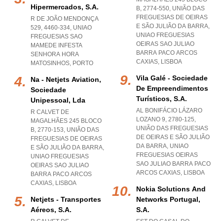
Hipermercados, S.a.
B, 2774-550, UNIÃO DAS
FREGUESIAS DE OEIRAS
R DE JOÃO MENDONÇA
E SÃO JULIÃO DA BARRA
,
529, 4460-334
,
UNIAO
UNIAO FREGUESIAS
FREGUESIAS SAO
OEIRAS SAO JULIAO
MAMEDE INFESTA
BARRA PACO ARCOS
SENHORA HORA
CAXIAS
,
LISBOA
MATOSINHOS
,
PORTO
Vila Galé - Sociedade
Na - Netjets Aviation,
De Empreendimentos
Sociedade
Turísticos, S.a.
Unipessoal, Lda
AL BONIFÁCIO LÁZARO
R CALVET DE
LOZANO 9, 2780-125,
MAGALHÃES 245 BLOCO
UNIÃO DAS FREGUESIAS
B, 2770-153, UNIÃO DAS
DE OEIRAS E SÃO JULIÃO
FREGUESIAS DE OEIRAS
DA BARRA
,
UNIAO
E SÃO JULIÃO DA BARRA
,
FREGUESIAS OEIRAS
UNIAO FREGUESIAS
SAO JULIAO BARRA PACO
OEIRAS SAO JULIAO
ARCOS CAXIAS
,
LISBOA
BARRA PACO ARCOS
CAXIAS
,
LISBOA
Nokia Solutions And
Netjets - Transportes
Networks Portugal,
Aéreos, S.a.
S.a.