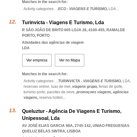
Matches in the search for:
Activity categories: ...
ECO - VIAGENS E TURISMO,
LDA
...
Turinvicta - Viagens E Turismo, Lda
R SÃO JOÃO DE BRITO 605 LOJA 26, 4100-455
,
RAMALDE
PORTO
,
PORTO
Atividades das agências de viagem
LDA
Ver empresa
Ver no Mapa
Matches in the search for:
Activity categories: ...
TURINVICTA - VIAGENS E TURISMO,
LDA,
reservas online,
luas de mel,
viagens grupo,
ferias de golfe,
turismo porto,
pacotes de neve,
promoçoes viagens,
agências
viagens,
reserva hotéis
...
Queluztur - Agência De Viagens E Turismo,
Unipessoal, Lda
AV JOSÉ ELIAS GARCIA 98A, 2745-142
,
UNIAO FREGUESIAS
QUELUZ BELAS SINTRA
,
LISBOA