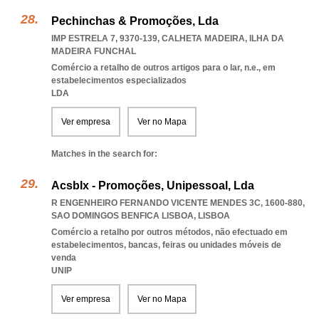
Pechinchas & Promoções, Lda
IMP ESTRELA 7, 9370-139
,
CALHETA MADEIRA
,
ILHA DA
MADEIRA FUNCHAL
Comércio a retalho de outros artigos para o lar, n.e., em
estabelecimentos especializados
LDA
Ver empresa
Ver no Mapa
Matches in the search for:
Acsblx - Promoções, Unipessoal, Lda
R ENGENHEIRO FERNANDO VICENTE MENDES 3C, 1600-880
,
SAO DOMINGOS BENFICA LISBOA
,
LISBOA
Comércio a retalho por outros métodos, não efectuado em
estabelecimentos, bancas, feiras ou unidades móveis de
venda
UNIP
Ver empresa
Ver no Mapa