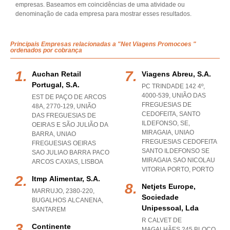
empresas. Baseamos em coincidências de uma atividade ou
denominação de cada empresa para mostrar esses resultados.
Principais Empresas relacionadas a "Net Viagens Promocoes "
ordenados por cobrança
Auchan Retail
Viagens Abreu, S.a.
Portugal, S.a.
PC TRINDADE 142 4º,
4000-539, UNIÃO DAS
EST DE PAÇO DE ARCOS
FREGUESIAS DE
48A, 2770-129, UNIÃO
CEDOFEITA, SANTO
DAS FREGUESIAS DE
ILDEFONSO, SE,
OEIRAS E SÃO JULIÃO DA
MIRAGAIA
,
UNIAO
BARRA
,
UNIAO
FREGUESIAS CEDOFEITA
FREGUESIAS OEIRAS
SANTO ILDEFONSO SE
SAO JULIAO BARRA PACO
MIRAGAIA SAO NICOLAU
ARCOS CAXIAS
,
LISBOA
VITORIA PORTO
,
PORTO
Itmp Alimentar, S.a.
Netjets Europe,
MARRUJO, 2380-220
,
Sociedade
BUGALHOS ALCANENA
,
Unipessoal, Lda
SANTAREM
R CALVET DE
Continente
MAGALHÃES 245 BLOCO