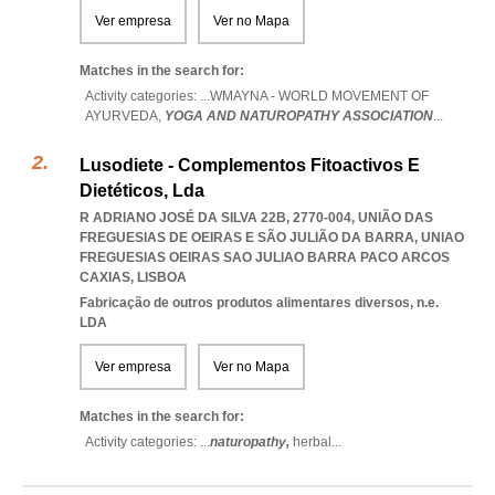
Ver empresa
Ver no Mapa
Matches in the search for:
Activity categories: ...
WMAYNA - WORLD MOVEMENT OF
AYURVEDA,
YOGA AND NATUROPATHY ASSOCIATION
...
Lusodiete - Complementos Fitoactivos E
Dietéticos, Lda
R ADRIANO JOSÉ DA SILVA 22B, 2770-004, UNIÃO DAS
FREGUESIAS DE OEIRAS E SÃO JULIÃO DA BARRA
,
UNIAO
FREGUESIAS OEIRAS SAO JULIAO BARRA PACO ARCOS
CAXIAS
,
LISBOA
Fabricação de outros produtos alimentares diversos, n.e.
LDA
Ver empresa
Ver no Mapa
Matches in the search for:
Activity categories: ...
naturopathy,
herbal
...