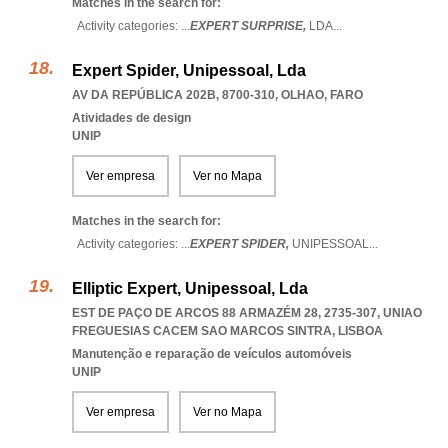
Matches in the search for:
Activity categories: ...
EXPERT SURPRISE,
LDA
...
Expert Spider, Unipessoal, Lda
AV DA REPÚBLICA 202B, 8700-310
,
OLHAO
,
FARO
Atividades de design
UNIP
Ver empresa
Ver no Mapa
Matches in the search for:
Activity categories: ...
EXPERT SPIDER,
UNIPESSOAL
...
Elliptic Expert, Unipessoal, Lda
EST DE PAÇO DE ARCOS 88 ARMAZÉM 28, 2735-307
,
UNIAO
FREGUESIAS CACEM SAO MARCOS SINTRA
,
LISBOA
Manutenção e reparação de veículos automóveis
UNIP
Ver empresa
Ver no Mapa