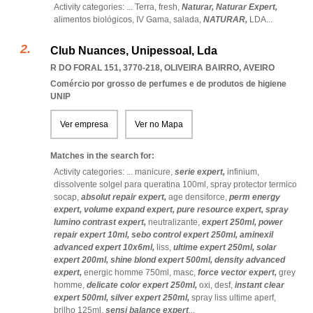
Activity categories: ...
Terra,
fresh,
Naturar,
Naturar Expert,
alimentos biológicos,
IV Gama,
salada,
NATURAR,
LDA
...
Club Nuances, Unipessoal, Lda
R DO FORAL 151, 3770-218
,
OLIVEIRA BAIRRO
,
AVEIRO
Comércio por grosso de perfumes e de produtos de higiene
UNIP
Ver empresa
Ver no Mapa
Matches in the search for:
Activity categories: ...
manicure,
serie expert,
infinium,
dissolvente solgel para queratina 100ml,
spray protector termico
socap,
absolut repair expert,
age densiforce,
perm energy
expert,
volume expand expert,
pure resource expert,
spray
lumino contrast expert,
neutralizante,
expert 250ml,
power
repair expert 10ml,
sebo control expert 250ml,
aminexil
advanced expert 10x6ml,
liss,
ultime expert 250ml,
solar
expert 200ml,
shine blond expert 500ml,
density advanced
expert,
energic homme 750ml,
masc,
force vector expert,
grey
homme,
delicate color expert 250ml,
oxi,
desf,
instant clear
expert 500ml,
silver expert 250ml,
spray liss ultime aperf,
brilho 125ml,
sensi balance expert
...