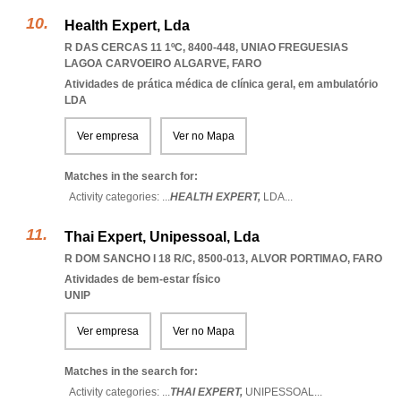
Health Expert, Lda
R DAS CERCAS 11 1ºC, 8400-448
,
UNIAO FREGUESIAS
LAGOA CARVOEIRO ALGARVE
,
FARO
Atividades de prática médica de clínica geral, em ambulatório
LDA
Ver empresa
Ver no Mapa
Matches in the search for:
Activity categories: ...
HEALTH EXPERT,
LDA
...
Thai Expert, Unipessoal, Lda
R DOM SANCHO I 18 R/C, 8500-013
,
ALVOR PORTIMAO
,
FARO
Atividades de bem-estar físico
UNIP
Ver empresa
Ver no Mapa
Matches in the search for:
Activity categories: ...
THAI EXPERT,
UNIPESSOAL
...