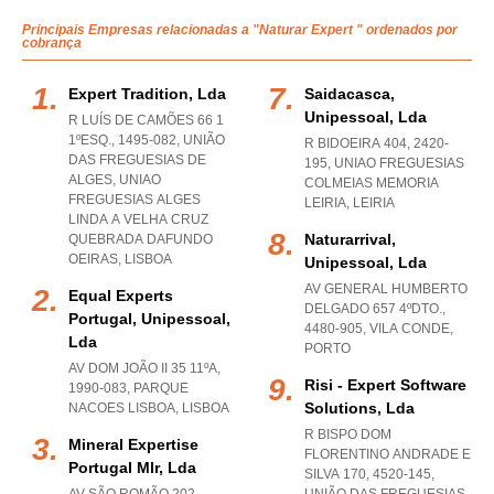
Principais Empresas relacionadas a "Naturar Expert " ordenados por
cobrança
Expert Tradition, Lda
Saidacasca,
Unipessoal, Lda
R LUÍS DE CAMÕES 66 1
1ºESQ., 1495-082, UNIÃO
R BIDOEIRA 404, 2420-
DAS FREGUESIAS DE
195
,
UNIAO FREGUESIAS
ALGES
,
UNIAO
COLMEIAS MEMORIA
FREGUESIAS ALGES
LEIRIA
,
LEIRIA
LINDA A VELHA CRUZ
Naturarrival,
QUEBRADA DAFUNDO
OEIRAS
,
LISBOA
Unipessoal, Lda
AV GENERAL HUMBERTO
Equal Experts
DELGADO 657 4ºDTO.,
Portugal, Unipessoal,
4480-905
,
VILA CONDE
,
Lda
PORTO
AV DOM JOÃO II 35 11ºA,
Risi - Expert Software
1990-083
,
PARQUE
Solutions, Lda
NACOES LISBOA
,
LISBOA
R BISPO DOM
Mineral Expertise
FLORENTINO ANDRADE E
Portugal Mlr, Lda
SILVA 170, 4520-145,