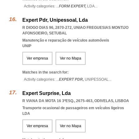
Activity categories: ...
FORM EXPERT,
LDA
...
Expert Pdr, Unipessoal, Lda
R DIOGO DIAS 96, 2870-272
,
UNIAO FREGUESIAS MONTIJO
AFONSOEIRO
,
SETUBAL
Manutenção e reparação de veículos automóveis
UNIP
Ver empresa
Ver no Mapa
Matches in the search for:
Activity categories: ...
EXPERT PDR,
UNIPESSOAL
...
Expert Surprise, Lda
R VIANA DA MOTA 16 3ºESQ., 2675-463
,
ODIVELAS
,
LISBOA
Transporte ocasional de passageiros em veículos ligeiros
LDA
Ver empresa
Ver no Mapa