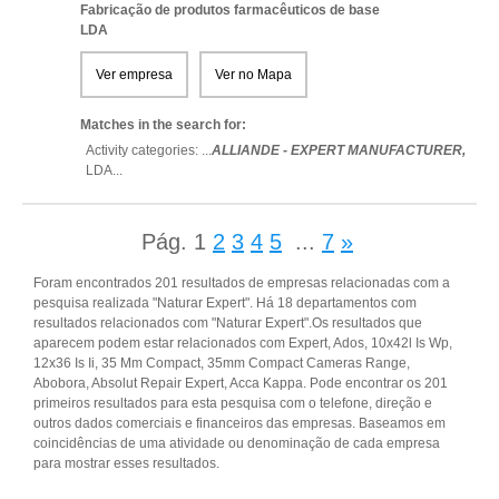
Fabricação de produtos farmacêuticos de base
LDA
Ver empresa
Ver no Mapa
Matches in the search for:
Activity categories: ...
ALLIANDE - EXPERT MANUFACTURER,
LDA
...
Pág.
1
2
3
4
5
...
7
»
Foram encontrados 201 resultados de empresas relacionadas com a
pesquisa realizada "Naturar Expert". Há 18 departamentos com
resultados relacionados com "Naturar Expert".Os resultados que
aparecem podem estar relacionados com Expert, Ados, 10x42l Is Wp,
12x36 Is Ii, 35 Mm Compact, 35mm Compact Cameras Range,
Abobora, Absolut Repair Expert, Acca Kappa. Pode encontrar os 201
primeiros resultados para esta pesquisa com o telefone, direção e
outros dados comerciais e financeiros das empresas. Baseamos em
coincidências de uma atividade ou denominação de cada empresa
para mostrar esses resultados.