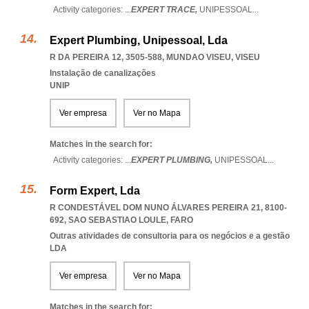
Activity categories: ...
EXPERT TRACE,
UNIPESSOAL
...
Expert Plumbing, Unipessoal, Lda
R DA PEREIRA 12, 3505-588
,
MUNDAO VISEU
,
VISEU
Instalação de canalizações
UNIP
Ver empresa
Ver no Mapa
Matches in the search for:
Activity categories: ...
EXPERT PLUMBING,
UNIPESSOAL
...
Form Expert, Lda
R CONDESTÁVEL DOM NUNO ÁLVARES PEREIRA 21, 8100-
692
,
SAO SEBASTIAO LOULE
,
FARO
Outras atividades de consultoria para os negócios e a gestão
LDA
Ver empresa
Ver no Mapa
Matches in the search for: