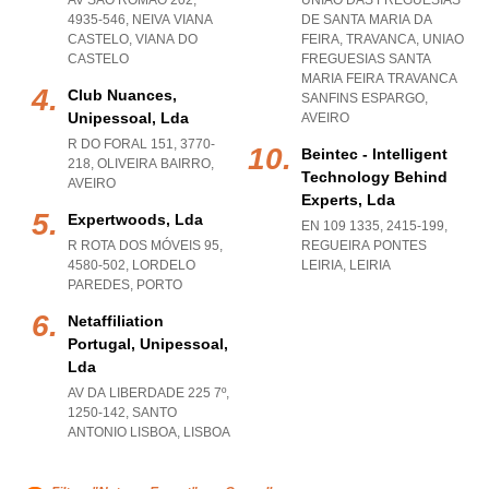
AV SÃO ROMÃO 202,
UNIÃO DAS FREGUESIAS
4935-546
,
NEIVA VIANA
DE SANTA MARIA DA
CASTELO
,
VIANA DO
FEIRA, TRAVANCA
,
UNIAO
CASTELO
FREGUESIAS SANTA
MARIA FEIRA TRAVANCA
Club Nuances,
SANFINS ESPARGO
,
Unipessoal, Lda
AVEIRO
R DO FORAL 151, 3770-
Beintec - Intelligent
218
,
OLIVEIRA BAIRRO
,
Technology Behind
AVEIRO
Experts, Lda
Expertwoods, Lda
EN 109 1335, 2415-199
,
R ROTA DOS MÓVEIS 95,
REGUEIRA PONTES
4580-502
,
LORDELO
LEIRIA
,
LEIRIA
PAREDES
,
PORTO
Netaffiliation
Portugal, Unipessoal,
Lda
AV DA LIBERDADE 225 7º,
1250-142
,
SANTO
ANTONIO LISBOA
,
LISBOA