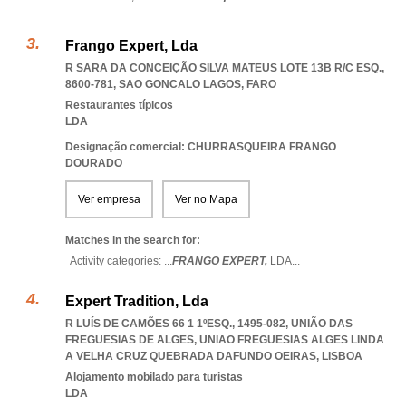
Frango Expert, Lda
R SARA DA CONCEIÇÃO SILVA MATEUS LOTE 13B R/C ESQ.,
8600-781
,
SAO GONCALO LAGOS
,
FARO
Restaurantes típicos
LDA
Designação comercial: CHURRASQUEIRA FRANGO
DOURADO
Ver empresa
Ver no Mapa
Matches in the search for:
Activity categories: ...
FRANGO EXPERT,
LDA
...
Expert Tradition, Lda
R LUÍS DE CAMÕES 66 1 1ºESQ., 1495-082, UNIÃO DAS
FREGUESIAS DE ALGES
,
UNIAO FREGUESIAS ALGES LINDA
A VELHA CRUZ QUEBRADA DAFUNDO OEIRAS
,
LISBOA
Alojamento mobilado para turistas
LDA