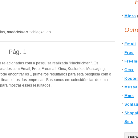
F
Micro
Outr
los,
nachrichten,
schlagzeilen
...
Email
Pág.
1
Free
Freema
 relacionadas com a pesquisa realizada "Nachrichten". Os
onados com Email, Free, Freemail, Gmx, Kostenlos, Messaging,
Gmx
ode encontrar os 1 primeiros resultados para esta pesquisa com o
Koste
s e financeiros das empresas. Baseamos em coincidências de uma
ara mostrar esses resultados.
Messa
Mms
Schlag
Shopp
Sms