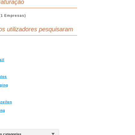
aturação
(1 Empresas)
os utilizadores pesquisaram
il
nlos
ging
zeilen
ing