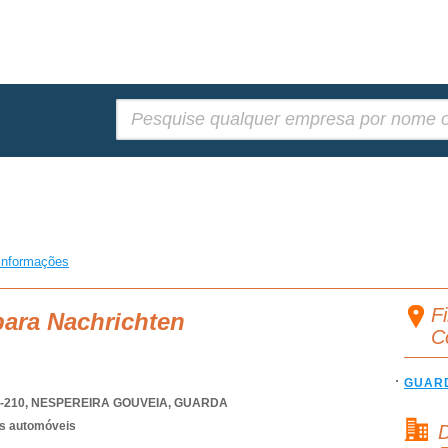
Pesquisar:
informações
Fi
para Nachrichten
C
GUAR
-210
,
NESPEREIRA GOUVEIA
,
GUARDA
os automóveis
D