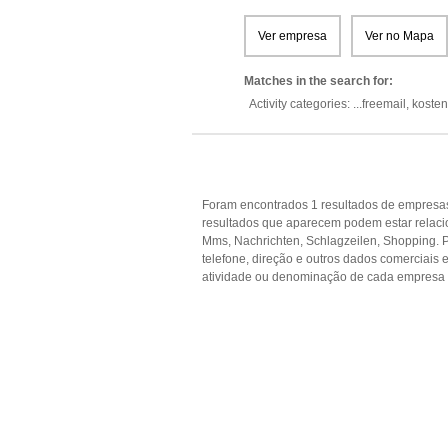
Ver empresa
Ver no Mapa
Matches in the search for:
Activity categories: ...
freemail,
kosten
Foram encontrados 1 resultados de empresas
resultados que aparecem podem estar relaci
Mms, Nachrichten, Schlagzeilen, Shopping. P
telefone, direção e outros dados comerciai
atividade ou denominação de cada empresa p