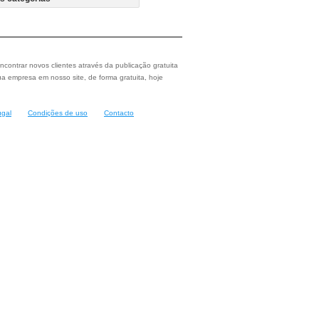
ncontrar novos clientes através da publicação gratuita
a empresa em nosso site, de forma gratuita, hoje
ugal
Condições de uso
Contacto