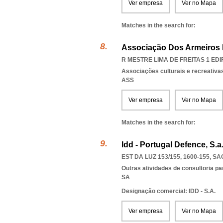
Ver empresa
Ver no Mapa
Matches in the search for:
Associação Dos Armeiros 
R MESTRE LIMA DE FREITAS 1 EDIF
Associações culturais e recreativa
ASS
Ver empresa
Ver no Mapa
Matches in the search for:
Idd - Portugal Defence, S.a
EST DA LUZ 153/155, 1600-155
,
SA
Outras atividades de consultoria pa
SA
Designação comercial: IDD - S.A.
Ver empresa
Ver no Mapa