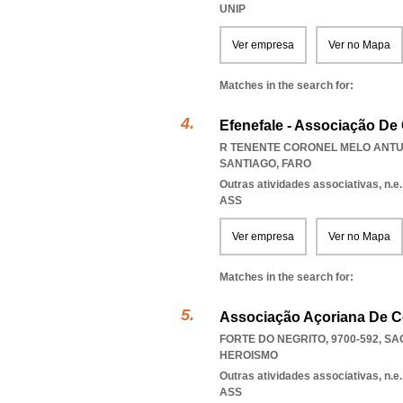
UNIP
Ver empresa
Ver no Mapa
Matches in the search for:
Efenefale - Associação D
R TENENTE CORONEL MELO ANTUN
SANTIAGO
,
FARO
Outras atividades associativas, n.e.
ASS
Ver empresa
Ver no Mapa
Matches in the search for:
Associação Açoriana De C
FORTE DO NEGRITO, 9700-592
,
SA
HEROISMO
Outras atividades associativas, n.e.
ASS