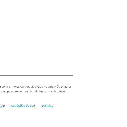
ncontrar novos clientes através da publicação gratuita
a empresa em nosso site, de forma gratuita, hoje
ugal
Condições de uso
Contacto