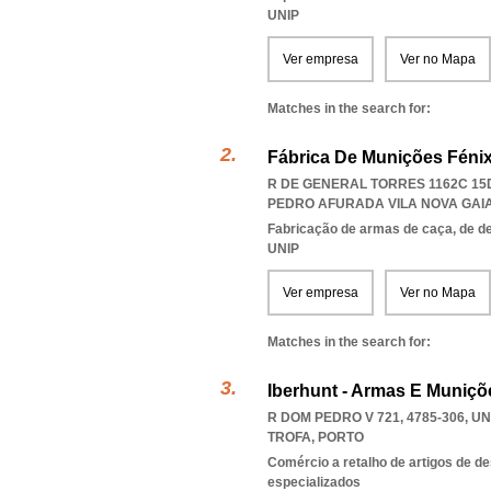
UNIP
Ver empresa
Ver no Mapa
Matches in the search for:
Fábrica De Munições Fénix
R DE GENERAL TORRES 1162C 15D
PEDRO AFURADA VILA NOVA GAI
Fabricação de armas de caça, de d
UNIP
Ver empresa
Ver no Mapa
Matches in the search for:
Iberhunt - Armas E Muniçõ
R DOM PEDRO V 721, 4785-306
,
UN
TROFA
,
PORTO
Comércio a retalho de artigos de d
especializados