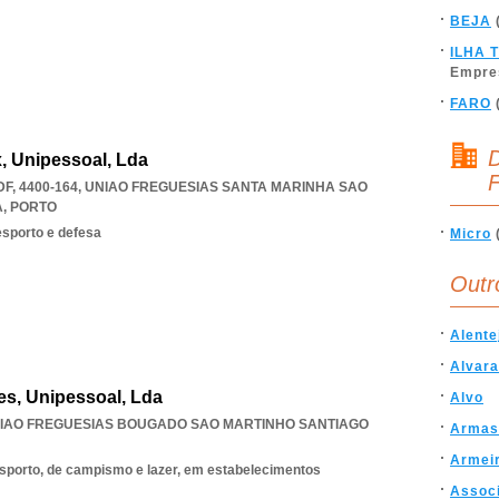
BEJA
ILHA 
Empre
FARO
D
, Unipessoal, Lda
F
F, 4400-164
,
UNIAO FREGUESIAS SANTA MARINHA SAO
A
,
PORTO
esporto e defesa
Micro
Outr
Alente
Alvar
es, Unipessoal, Lda
Alvo
IAO FREGUESIAS BOUGADO SAO MARTINHO SANTIAGO
Armas
Armei
esporto, de campismo e lazer, em estabelecimentos
Assoc