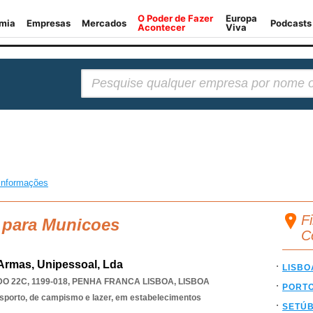
Pesquisar:
informações
F
a para Municoes
C
Armas, Unipessoal, Lda
LISBO
 22C, 1199-018
,
PENHA FRANCA LISBOA
,
LISBOA
PORT
esporto, de campismo e lazer, em estabelecimentos
SETÚ