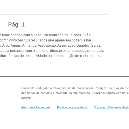
Pág.
1
 relacionadas com a pesquisa realizada "Municoes". Há 6
 com "Municoes".Os resultados que aparecem podem estar
, Alvo, Armas, Armeiros, Associacao, Associacao Danotec, Balas.
a esta pesquisa com o telefone, direção e outros dados comerciais
oincidências de uma atividade ou denominação de cada empresa
Empresite Portugal é o maior diretório de empresas de Portugal, que o ajuda a e
dos dados de contacto e atividade da sua empresa. Atualize a página web da su
mesmo.
Perguntas frequentes
Política de privacidade
O que é o Empresite Port