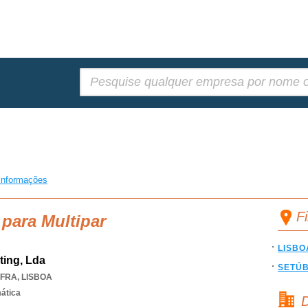
Pesquisar:
informações
F
 para Multipar
LISBO
ting, Lda
SETÚ
FRA
,
LISBOA
mática
D