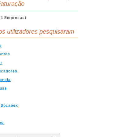
aturação
(4 Empresas)
os utilizadores pesquisaram
s
lantes
er
icadores
encia
russ
 Socapex
os