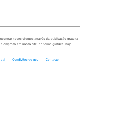
ncontrar novos clientes através da publicação gratuita
a empresa em nosso site, de forma gratuita, hoje
ugal
Condições de uso
Contacto