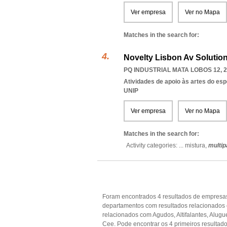
Ver empresa
Ver no Mapa
Matches in the search for:
Novelty Lisbon Av Solutio
PQ INDUSTRIAL MATA LOBOS 12, 2
Atividades de apoio às artes do es
UNIP
Ver empresa
Ver no Mapa
Matches in the search for:
Activity categories: ...
mistura,
multip
Foram encontrados 4 resultados de empresas 
departamentos com resultados relacionados 
relacionados com Agudos, Altifalantes, Alugu
Cee. Pode encontrar os 4 primeiros resultado