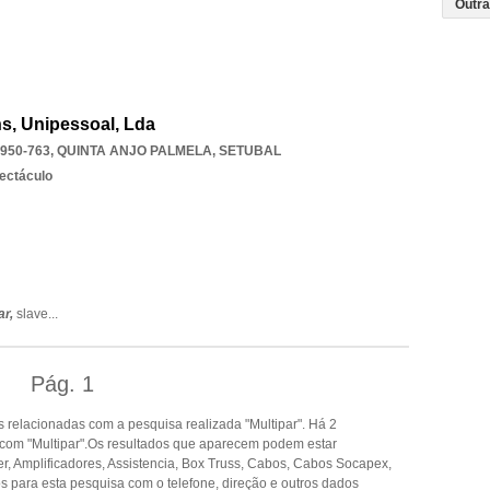
ns, Unipessoal, Lda
950-763
,
QUINTA ANJO PALMELA
,
SETUBAL
pectáculo
ar,
slave
...
Pág.
1
relacionadas com a pesquisa realizada "Multipar". Há 2
com "Multipar".Os resultados que aparecem podem estar
er, Amplificadores, Assistencia, Box Truss, Cabos, Cabos Socapex,
s para esta pesquisa com o telefone, direção e outros dados