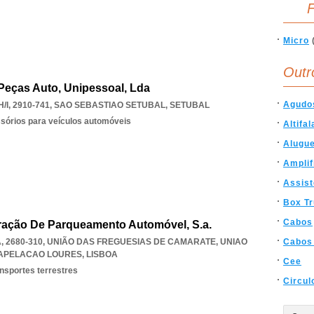
F
Micro
Outr
 Peças Auto, Unipessoal, Lda
Agudo
I, 2910-741
,
SAO SEBASTIAO SETUBAL
,
SETUBAL
ssórios para veículos automóveis
Altifa
Alugu
Amplif
Assist
Box T
Cabos
oração De Parqueamento Automóvel, S.a.
, 2680-310, UNIÃO DAS FREGUESIAS DE CAMARATE
,
UNIAO
Cabos
APELACAO LOURES
,
LISBOA
Cee
ansportes terrestres
Circul