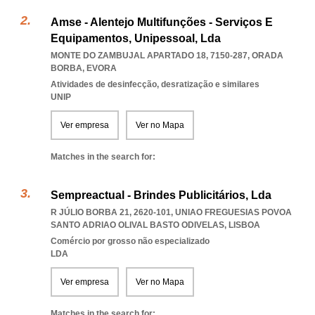
Amse - Alentejo Multifunções - Serviços E
Equipamentos, Unipessoal, Lda
MONTE DO ZAMBUJAL APARTADO 18, 7150-287
,
ORADA
BORBA
,
EVORA
Atividades de desinfecção, desratização e similares
UNIP
Ver empresa
Ver no Mapa
Matches in the search for:
Sempreactual - Brindes Publicitários, Lda
R JÚLIO BORBA 21, 2620-101
,
UNIAO FREGUESIAS POVOA
SANTO ADRIAO OLIVAL BASTO ODIVELAS
,
LISBOA
Comércio por grosso não especializado
LDA
Ver empresa
Ver no Mapa
Matches in the search for: