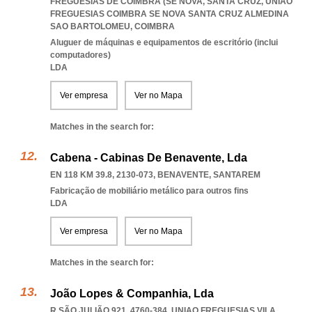
FREGUESIAS DE COIMBRA (SE NOVA, SANTA CRUZ
,
UNIAO
FREGUESIAS COIMBRA SE NOVA SANTA CRUZ ALMEDINA
SAO BARTOLOMEU
,
COIMBRA
Aluguer de máquinas e equipamentos de escritório (inclui
computadores)
LDA
Ver empresa
Ver no Mapa
Matches in the search for:
Cabena - Cabinas De Benavente, Lda
EN 118 KM 39.8, 2130-073
,
BENAVENTE
,
SANTAREM
Fabricação de mobiliário metálico para outros fins
LDA
Ver empresa
Ver no Mapa
Matches in the search for:
João Lopes & Companhia, Lda
R SÃO JULIÃO 921, 4760-384
,
UNIAO FREGUESIAS VILA