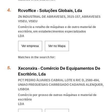
Rcvoffice - Soluções Globais, Lda
ZN INDUSTRIAL DE ABRAVESES, 3515-157
,
ABRAVESES
VISEU
,
VISEU
Comércio a retalho de máquinas e de outro material de
escritório, em estabelecimentos especializados
LDA
Ver empresa
Ver no Mapa
Matches in the search for:
Xeconxira - Comércio De Equipamentos De
Escritório, Lda
PCT PEDRO ÁLVARES CABRAL LOTE 6 R/C D, 2580-494
,
UNIAO FREGUESIAS CARREGADO CADAFAIS ALENQUER
,
LISBOA
Comércio por grosso de outras máquinas e material de
escritório
LDA