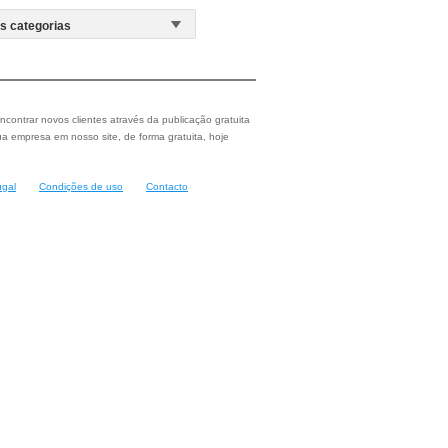
ncontrar novos clientes através da publicação gratuita
a empresa em nosso site, de forma gratuita, hoje
ugal
Condições de uso
Contacto