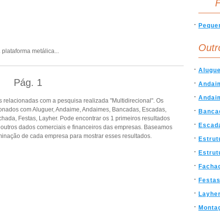
F
Peque
Outr
,
plataforma metálica
...
Alugu
Pág.
1
Andai
Andai
relacionadas com a pesquisa realizada "Multidirecional". Os
ionados com Aluguer, Andaime, Andaimes, Bancadas, Escadas,
Banca
achada, Festas, Layher. Pode encontrar os 1 primeiros resultados
Escad
e outros dados comerciais e financeiros das empresas. Baseamos
inação de cada empresa para mostrar esses resultados.
Estrut
Estrut
Facha
Festa
Layhe
Monta