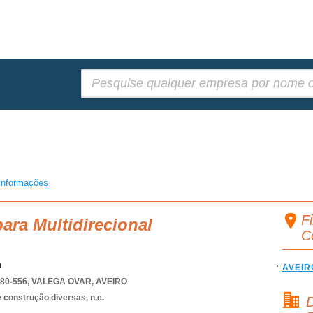
Pesquisar:
informações
Fi
ara Multidirecional
C
a
AVEIR
880-556
,
VALEGA OVAR
,
AVEIRO
 construção diversas, n.e.
D