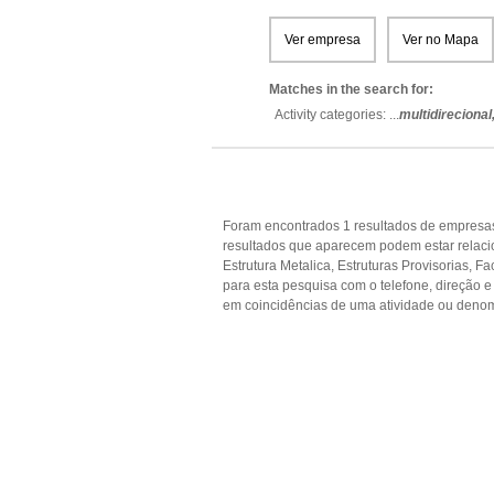
Ver empresa
Ver no Mapa
Matches in the search for:
Activity categories: ...
multidirecional
Foram encontrados 1 resultados de empresas 
resultados que aparecem podem estar relac
Estrutura Metalica, Estruturas Provisorias, F
para esta pesquisa com o telefone, direção 
em coincidências de uma atividade ou denom