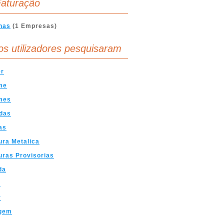
aturação
nas
(1 Empresas)
os utilizadores pesquisaram
er
me
mes
das
as
ura Metalica
uras Provisorias
da
s
r
gem