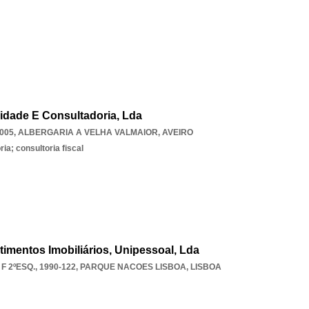
alidade E Consultadoria, Lda
-005
,
ALBERGARIA A VELHA VALMAIOR
,
AVEIRO
ia; consultoria fiscal
timentos Imobiliários, Unipessoal, Lda
F 2ºESQ., 1990-122
,
PARQUE NACOES LISBOA
,
LISBOA