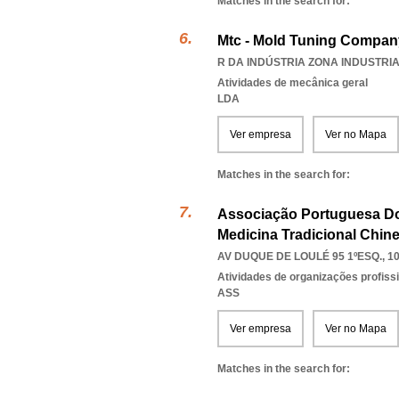
Matches in the search for:
Mtc - Mold Tuning Compan
R DA INDÚSTRIA ZONA INDUSTRIAL
Atividades de mecânica geral
LDA
Ver empresa
Ver no Mapa
Matches in the search for:
Associação Portuguesa Dos
Medicina Tradicional Chin
AV DUQUE DE LOULÉ 95 1ºESQ., 1
Atividades de organizações profiss
ASS
Ver empresa
Ver no Mapa
Matches in the search for: