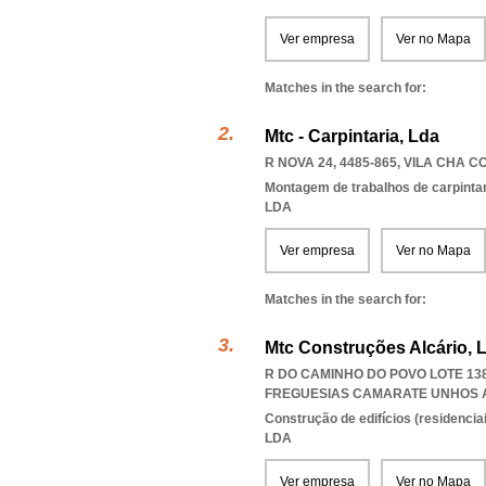
Ver empresa
Ver no Mapa
Matches in the search for:
Mtc - Carpintaria, Lda
R NOVA 24, 4485-865
,
VILA CHA C
Montagem de trabalhos de carpintari
LDA
Ver empresa
Ver no Mapa
Matches in the search for:
Mtc Construções Alcário, 
R DO CAMINHO DO POVO LOTE 138
FREGUESIAS CAMARATE UNHOS 
Construção de edifícios (residenciai
LDA
Ver empresa
Ver no Mapa