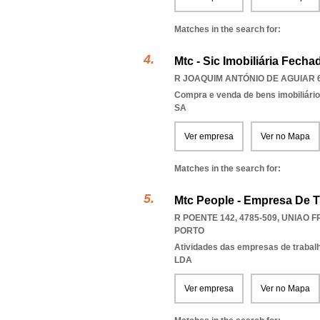
Matches in the search for:
Mtc - Sic Imobiliária Fechad
R JOAQUIM ANTÓNIO DE AGUIAR 66
Compra e venda de bens imobiliári
SA
Ver empresa
Ver no Mapa
Matches in the search for:
Mtc People - Empresa De T
R POENTE 142, 4785-509
,
UNIAO F
PORTO
Atividades das empresas de trabal
LDA
Ver empresa
Ver no Mapa