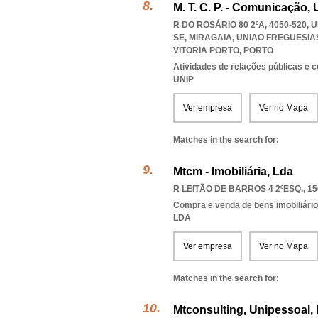
M. T. C. P. - Comunicação,
R DO ROSÁRIO 80 2ºA, 4050-520,
SE, MIRAGAIA
,
UNIAO FREGUESIA
VITORIA PORTO
,
PORTO
Atividades de relações públicas e
UNIP
Ver empresa
Ver no Mapa
Matches in the search for:
Mtcm - Imobiliária, Lda
R LEITÃO DE BARROS 4 2ºESQ., 15
Compra e venda de bens imobiliári
LDA
Ver empresa
Ver no Mapa
Matches in the search for:
Mtconsulting, Unipessoal,