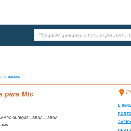
Pesquisar:
informações
F
a para Mtc
LISBO
PORT
CAMPO OURIQUE LISBOA
,
LISBOA
AVEIR
 n.e.
BRAG