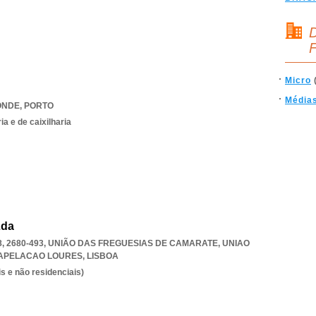
D
F
Micro
Média
ONDE
,
PORTO
a e de caixilharia
Lda
, 2680-493, UNIÃO DAS FREGUESIAS DE CAMARATE
,
UNIAO
APELACAO LOURES
,
LISBOA
s e não residenciais)