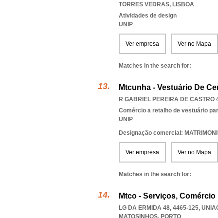
TORRES VEDRAS
,
LISBOA
Atividades de design
UNIP
Ver empresa
Ver no Mapa
Matches in the search for:
Mtcunha - Vestuário De Ce
R GABRIEL PEREIRA DE CASTRO 4
Comércio a retalho de vestuário pa
UNIP
Designação comercial: MATRIMON
Ver empresa
Ver no Mapa
Matches in the search for:
Mtco - Serviços, Comércio
LG DA ERMIDA 48, 4465-125
,
UNIA
MATOSINHOS
,
PORTO