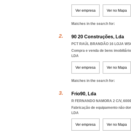
Ver empresa
Ver no Mapa
Matches in the search for:
90 20 Construções, Lda
PCT RAÚL BRANDÃO 16 LOJA WSQ.
Compra e venda de bens imobiliári
LDA
Ver empresa
Ver no Mapa
Matches in the search for:
Frio90, Lda
R FERNANDO NAMORA 2 C/V, 6000
Fabricação de equipamento não domé
LDA
Ver empresa
Ver no Mapa