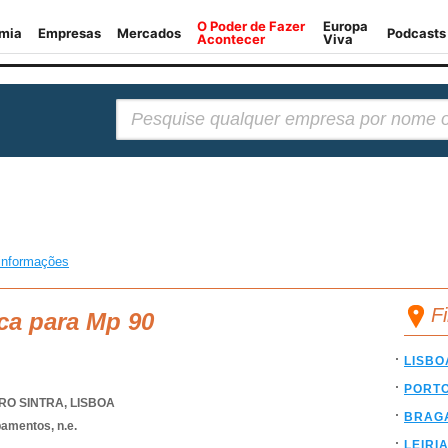
Pesquisar:
informações
F
ca para Mp 90
LISBO
PORT
RO SINTRA
,
LISBOA
BRAG
amentos, n.e.
LEIRI