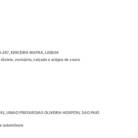
5-297
,
ERICEIRA MAFRA
,
LISBOA
êxteis, vestuário, calçado e artigos de couro
691
,
UNIAO FREGUESIAS OLIVEIRA HOSPITAL SAO PAIO
os automóveis