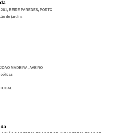
Lda
-281
,
BEIRE PAREDES
,
PORTO
ão de jardins
 JOAO MADEIRA
,
AVEIRO
coólicas
ORTUGAL
Lda