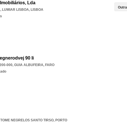
Imobiliários, Lda
6
,
LUMIAR LISBOA
,
LISBOA
os
gnerodvej 90 Ii
200-000
,
GUIA ALBUFEIRA
,
FARO
zado
 TOME NEGRELOS SANTO TIRSO
,
PORTO