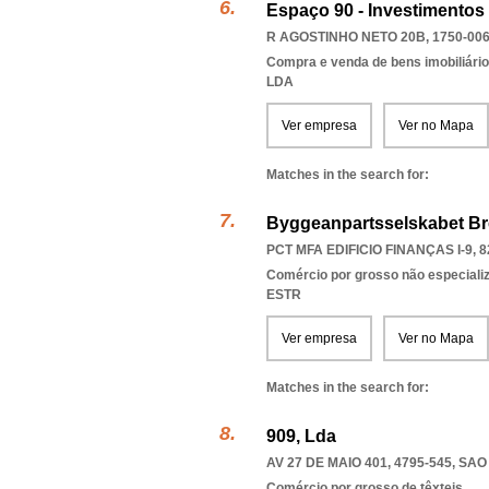
Espaço 90 - Investimentos 
R AGOSTINHO NETO 20B, 1750-00
Compra e venda de bens imobiliári
LDA
Ver empresa
Ver no Mapa
Matches in the search for:
Byggeanpartsselskabet Bre
PCT MFA EDIFICIO FINANÇAS I-9, 8
Comércio por grosso não especiali
ESTR
Ver empresa
Ver no Mapa
Matches in the search for:
909, Lda
AV 27 DE MAIO 401, 4795-545
,
SAO
Comércio por grosso de têxteis