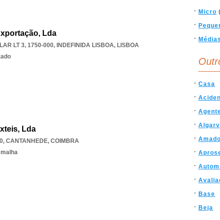
Micro
Peque
xportação, Lda
Média
AR LT 3, 1750-000
,
INDEFINIDA LISBOA
,
LISBOA
zado
Outr
Casa
Acide
Agent
Algar
xteis, Lda
Amado
0
,
CANTANHEDE
,
COIMBRA
 malha
Apros
Autom
Avalia
Base
Beja