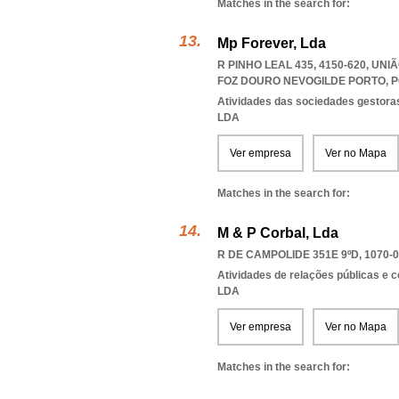
Matches in the search for:
Mp Forever, Lda
R PINHO LEAL 435, 4150-620, U
FOZ DOURO NEVOGILDE PORTO
,
P
Atividades das sociedades gestoras
LDA
Ver empresa
Ver no Mapa
Matches in the search for:
M & P Corbal, Lda
R DE CAMPOLIDE 351E 9ºD, 1070-
Atividades de relações públicas e
LDA
Ver empresa
Ver no Mapa
Matches in the search for: