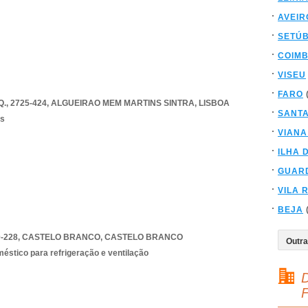
AVEIR
SETÚ
COIM
VISEU
FARO
, 2725-424
,
ALGUEIRAO MEM MARTINS SINTRA
,
LISBOA
SANT
os
VIANA
ILHA 
GUAR
VILA 
BEJA
-228
,
CASTELO BRANCO
,
CASTELO BRANCO
stico para refrigeração e ventilação
D
F