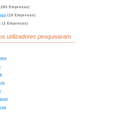
(285 Empresas)
nas
(18 Empresas)
s
(2 Empresas)
os utilizadores pesquisaram
ntes
e
ve
ra
e
ovel
cao