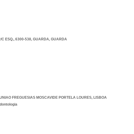
C ESQ., 6300-538
,
GUARDA
,
GUARDA
UNIAO FREGUESIAS MOSCAVIDE PORTELA LOURES
,
LISBOA
dontologia