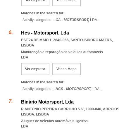
Ver empresa
Ver no Mapa
Matches in the search for:
Activity categories: ...
OA - MOTORSPORT,
LDA
...
Hcs - Motorsport, Lda
EST 24 DE MAIO 1, 2640-066
,
SANTO ISIDORO MAFRA
,
LISBOA
Manutenção e reparação de veículos automóveis
LDA
Ver empresa
Ver no Mapa
Matches in the search for:
Activity categories: ...
HCS - MOTORSPORT,
LDA
...
Binário Motorsport, Lda
R ANTÓNIO PEREIRA CARRILHO 5 6º, 1000-046
,
ARROIOS
LISBOA
,
LISBOA
Aluguer de veículos automóveis ligeiros
LDA