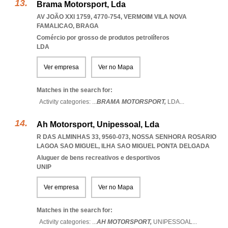
Brama Motorsport, Lda
AV JOÃO XXI 1759, 4770-754
,
VERMOIM VILA NOVA
FAMALICAO
,
BRAGA
Comércio por grosso de produtos petrolíferos
LDA
Ver empresa
Ver no Mapa
Matches in the search for:
Activity categories: ...
BRAMA MOTORSPORT,
LDA
...
Ah Motorsport, Unipessoal, Lda
R DAS ALMINHAS 33, 9560-073
,
NOSSA SENHORA ROSARIO
LAGOA SAO MIGUEL
,
ILHA SAO MIGUEL PONTA DELGADA
Aluguer de bens recreativos e desportivos
UNIP
Ver empresa
Ver no Mapa
Matches in the search for:
Activity categories: ...
AH MOTORSPORT,
UNIPESSOAL
...