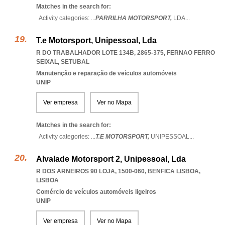
Matches in the search for:
Activity categories: ...
PARRILHA MOTORSPORT,
LDA
...
T.e Motorsport, Unipessoal, Lda
R DO TRABALHADOR LOTE 134B, 2865-375
,
FERNAO FERRO
SEIXAL
,
SETUBAL
Manutenção e reparação de veículos automóveis
UNIP
Ver empresa
Ver no Mapa
Matches in the search for:
Activity categories: ...
T.E MOTORSPORT,
UNIPESSOAL
...
Alvalade Motorsport 2, Unipessoal, Lda
R DOS ARNEIROS 90 LOJA, 1500-060
,
BENFICA LISBOA
,
LISBOA
Comércio de veículos automóveis ligeiros
UNIP
Ver empresa
Ver no Mapa