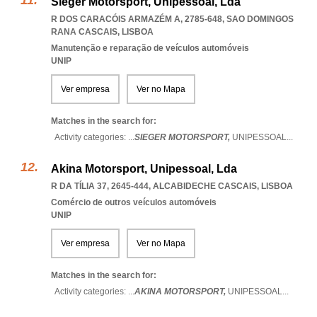
Sieger Motorsport, Unipessoal, Lda
R DOS CARACÓIS ARMAZÉM A, 2785-648
,
SAO DOMINGOS
RANA CASCAIS
,
LISBOA
Manutenção e reparação de veículos automóveis
UNIP
Ver empresa
Ver no Mapa
Matches in the search for:
Activity categories: ...
SIEGER MOTORSPORT,
UNIPESSOAL
...
Akina Motorsport, Unipessoal, Lda
R DA TÍLIA 37, 2645-444
,
ALCABIDECHE CASCAIS
,
LISBOA
Comércio de outros veículos automóveis
UNIP
Ver empresa
Ver no Mapa
Matches in the search for:
Activity categories: ...
AKINA MOTORSPORT,
UNIPESSOAL
...