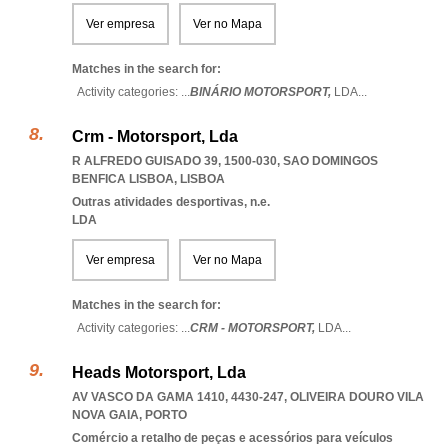
Ver empresa
Ver no Mapa
Matches in the search for:
Activity categories: ...
BINÁRIO MOTORSPORT,
LDA
...
Crm - Motorsport, Lda
R ALFREDO GUISADO 39, 1500-030
,
SAO DOMINGOS
BENFICA LISBOA
,
LISBOA
Outras atividades desportivas, n.e.
LDA
Ver empresa
Ver no Mapa
Matches in the search for:
Activity categories: ...
CRM - MOTORSPORT,
LDA
...
Heads Motorsport, Lda
AV VASCO DA GAMA 1410, 4430-247
,
OLIVEIRA DOURO VILA
NOVA GAIA
,
PORTO
Comércio a retalho de peças e acessórios para veículos