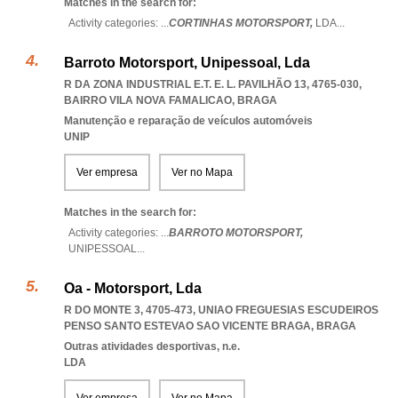
Matches in the search for:
Activity categories: ...
CORTINHAS MOTORSPORT,
LDA
...
Barroto Motorsport, Unipessoal, Lda
R DA ZONA INDUSTRIAL E.T. E. L. PAVILHÃO 13, 4765-030
,
BAIRRO VILA NOVA FAMALICAO
,
BRAGA
Manutenção e reparação de veículos automóveis
UNIP
Ver empresa
Ver no Mapa
Matches in the search for:
Activity categories: ...
BARROTO MOTORSPORT,
UNIPESSOAL
...
Oa - Motorsport, Lda
R DO MONTE 3, 4705-473
,
UNIAO FREGUESIAS ESCUDEIROS
PENSO SANTO ESTEVAO SAO VICENTE BRAGA
,
BRAGA
Outras atividades desportivas, n.e.
LDA