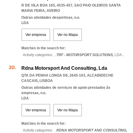
R DE VILA BOA 165, 4535-457
,
SAO PAIO OLEIROS SANTA
MARIA FEIRA
,
AVEIRO
Outras atividades desportivas, n.e.
LDA
Ver empresa
Ver no Mapa
Matches in the search for:
Activity categories: ...
TRF - MOTORSPORT SOLUTIONS,
LDA
...
Rdna Motorsport And Consulting, Lda
QTA DA PENHA LONGA D6, 2645-103
,
ALCABIDECHE
CASCAIS
,
LISBOA
Outras atividades de serviços de apoio prestados às
empresas, n.e.
LDA
Ver empresa
Ver no Mapa
Matches in the search for:
Activity categories: ...
RDNA MOTORSPORT AND CONSULTING,