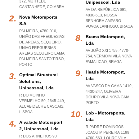
372
,
MURTEDE
Unipessoal, Lda
CANTANHEDE
,
COIMBRA
AV DA REPÚBLICA 691,
4830-513
,
NOSSA
Nova Motorsports,
SENHORA AMPARO
S.a.
POVOA LANHOSO
,
BRAGA
PALMEIRA, 4780-010,
Brama Motorsport,
UNIÃO DAS FREGUESIAS
DE AREIAS, SEQUEIRO
,
Lda
UNIAO FREGUESIAS
AV JOÃO XXI 1759, 4770-
AREIAS SEQUEIRO LAMA
754
,
VERMOIM VILA NOVA
PALMEIRA SANTO TIRSO
,
FAMALICAO
,
BRAGA
PORTO
Heads Motorsport,
Optimal Structural
Lda
Solutions,
AV VASCO DA GAMA 1410,
Unipessoal, Lda
4430-247
,
OLIVEIRA
R DO MOINHO
DOURO VILA NOVA GAIA
,
VERMELHO 50, 2645-449
,
PORTO
ALCABIDECHE CASCAIS
,
LISBOA
Lob - Motorsports,
Lda
Alvalade Motorsport
R PADRE DOMINGOS
2, Unipessoal, Lda
JOAQUIM PEREIRA 1199,
R DOS ARNEIROS 90
4760-563
,
LOURO VILA