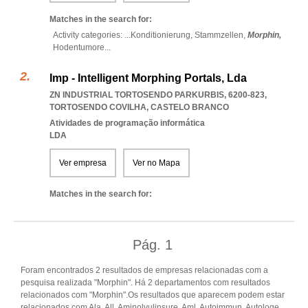
Matches in the search for:
Activity categories: ...
Konditionierung,
Stammzellen,
Morphin,
Hodentumore
...
Imp - Intelligent Morphing Portals, Lda
ZN INDUSTRIAL TORTOSENDO PARKURBIS, 6200-823
,
TORTOSENDO COVILHA
,
CASTELO BRANCO
Atividades de programação informática
LDA
Ver empresa
Ver no Mapa
Matches in the search for:
Pág.
1
Foram encontrados 2 resultados de empresas relacionadas com a
pesquisa realizada "Morphin". Há 2 departamentos com resultados
relacionados com "Morphin".Os resultados que aparecem podem estar
relacionados com Ala, All, Aminolvulinsure, Aml, Autoimmun, Autologe