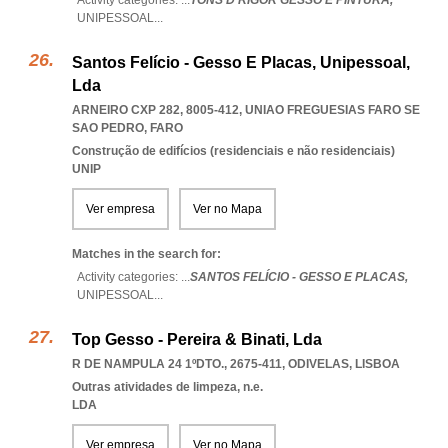
Activity categories: ...
TONS D'RIGOR GESSO E PINTURA,
UNIPESSOAL
...
Santos Felício - Gesso E Placas, Unipessoal,
Lda
ARNEIRO CXP 282, 8005-412
,
UNIAO FREGUESIAS FARO SE
SAO PEDRO
,
FARO
Construção de edifícios (residenciais e não residenciais)
UNIP
Ver empresa
Ver no Mapa
Matches in the search for:
Activity categories: ...
SANTOS FELÍCIO - GESSO E PLACAS,
UNIPESSOAL
...
Top Gesso - Pereira & Binati, Lda
R DE NAMPULA 24 1ºDTO., 2675-411
,
ODIVELAS
,
LISBOA
Outras atividades de limpeza, n.e.
LDA
Ver empresa
Ver no Mapa