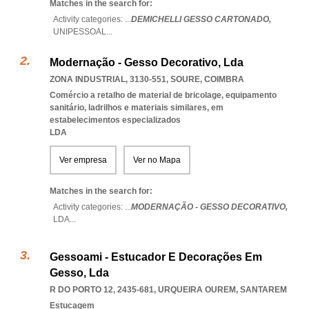
Matches in the search for:
Activity categories: ...
DEMICHELLI GESSO CARTONADO,
UNIPESSOAL
...
Modernação - Gesso Decorativo, Lda
ZONA INDUSTRIAL, 3130-551
,
SOURE
,
COIMBRA
Comércio a retalho de material de bricolage, equipamento
sanitário, ladrilhos e materiais similares, em
estabelecimentos especializados
LDA
Ver empresa
Ver no Mapa
Matches in the search for:
Activity categories: ...
MODERNAÇÃO - GESSO DECORATIVO,
LDA
...
Gessoami - Estucador E Decorações Em
Gesso, Lda
R DO PORTO 12, 2435-681
,
URQUEIRA OUREM
,
SANTAREM
Estucagem