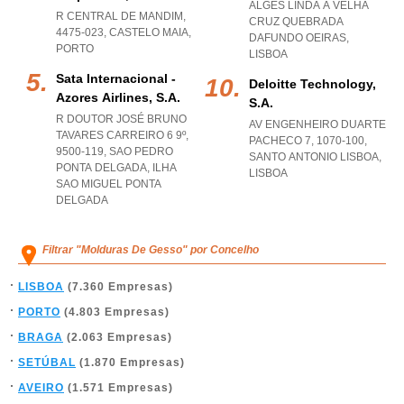
ALGES LINDA A VELHA
R CENTRAL DE MANDIM,
CRUZ QUEBRADA
4475-023
,
CASTELO MAIA
,
DAFUNDO OEIRAS
,
PORTO
LISBOA
Sata Internacional -
Deloitte Technology,
Azores Airlines, S.a.
S.a.
R DOUTOR JOSÉ BRUNO
AV ENGENHEIRO DUARTE
TAVARES CARREIRO 6 9º,
PACHECO 7, 1070-100
,
9500-119
,
SAO PEDRO
SANTO ANTONIO LISBOA
,
PONTA DELGADA
,
ILHA
LISBOA
SAO MIGUEL PONTA
DELGADA
Filtrar "Molduras De Gesso" por Concelho
LISBOA
(7.360 Empresas)
PORTO
(4.803 Empresas)
BRAGA
(2.063 Empresas)
SETÚBAL
(1.870 Empresas)
AVEIRO
(1.571 Empresas)