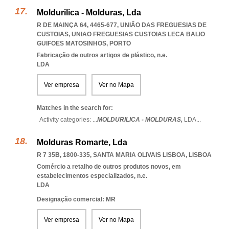
Moldurilica - Molduras, Lda
R DE MAINÇA 64, 4465-677, UNIÃO DAS FREGUESIAS DE
CUSTOIAS
,
UNIAO FREGUESIAS CUSTOIAS LECA BALIO
GUIFOES MATOSINHOS
,
PORTO
Fabricação de outros artigos de plástico, n.e.
LDA
Ver empresa
Ver no Mapa
Matches in the search for:
Activity categories: ...
MOLDURILICA - MOLDURAS,
LDA
...
Molduras Romarte, Lda
R 7 35B, 1800-335
,
SANTA MARIA OLIVAIS LISBOA
,
LISBOA
Comércio a retalho de outros produtos novos, em
estabelecimentos especializados, n.e.
LDA
Designação comercial: MR
Ver empresa
Ver no Mapa