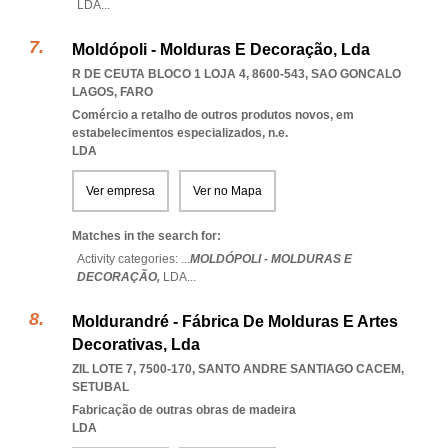
LDA
...
Moldópoli - Molduras E Decoração, Lda
R DE CEUTA BLOCO 1 LOJA 4, 8600-543
,
SAO GONCALO
LAGOS
,
FARO
Comércio a retalho de outros produtos novos, em
estabelecimentos especializados, n.e.
LDA
Ver empresa
Ver no Mapa
Matches in the search for:
Activity categories: ...
MOLDÓPOLI - MOLDURAS E
DECORAÇÃO,
LDA
...
Moldurandré - Fábrica De Molduras E Artes
Decorativas, Lda
ZIL LOTE 7, 7500-170
,
SANTO ANDRE SANTIAGO CACEM
,
SETUBAL
Fabricação de outras obras de madeira
LDA