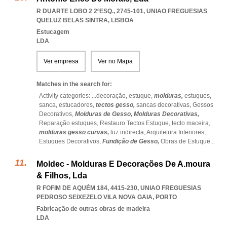
R DUARTE LOBO 2 2ºESQ., 2745-101
,
UNIAO FREGUESIAS
QUELUZ BELAS SINTRA
,
LISBOA
Estucagem
LDA
Ver empresa
Ver no Mapa
Matches in the search for:
Activity categories: ...
decoração,
estuque,
molduras,
estuques,
sanca,
estucadores,
tectos gesso,
sancas decorativas,
Gessos
Decorativos,
Molduras de Gesso,
Molduras Decorativas,
Reparação estuques,
Restauro Tectos Estuque,
tecto maceira,
molduras gesso curvas,
luz indirecta,
Arquitetura Interiores,
Estuques Decorativos,
Fundição de Gesso,
Obras de Estuque
...
Moldec - Molduras E Decorações De A.moura
& Filhos, Lda
R FOFIM DE AQUÉM 184, 4415-230
,
UNIAO FREGUESIAS
PEDROSO SEIXEZELO VILA NOVA GAIA
,
PORTO
Fabricação de outras obras de madeira
LDA