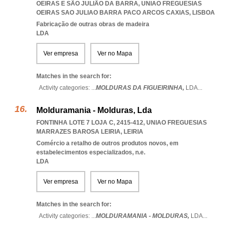
OEIRAS E SÃO JULIÃO DA BARRA
,
UNIAO FREGUESIAS
OEIRAS SAO JULIAO BARRA PACO ARCOS CAXIAS
,
LISBOA
Fabricação de outras obras de madeira
LDA
Ver empresa
Ver no Mapa
Matches in the search for:
Activity categories: ...
MOLDURAS DA FIGUEIRINHA,
LDA
...
Molduramania - Molduras, Lda
FONTINHA LOTE 7 LOJA C, 2415-412
,
UNIAO FREGUESIAS
MARRAZES BAROSA LEIRIA
,
LEIRIA
Comércio a retalho de outros produtos novos, em
estabelecimentos especializados, n.e.
LDA
Ver empresa
Ver no Mapa
Matches in the search for:
Activity categories: ...
MOLDURAMANIA - MOLDURAS,
LDA
...