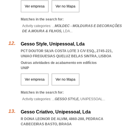
Ver empresa
Ver no Mapa
Matches in the search for:
Activity categories: ...
MOLDEC - MOLDURAS E DECORAÇÕES
DE A.MOURA & FILHOS,
LDA
...
Gesso Style, Unipessoal, Lda
PCT DOUTOR SILVA COSTA LOTE 3 C/V ESQ., 2745-221
,
UNIAO FREGUESIAS QUELUZ BELAS SINTRA
,
LISBOA
Outras atividades de acabamento em edifícios
UNIP
Ver empresa
Ver no Mapa
Matches in the search for:
Activity categories: ...
GESSO STYLE,
UNIPESSOAL
...
Gesso Criativo, Unipessoal, Lda
R DONA LEONOR DE ALVIM, 4860-288
,
PEDRACA
CABECEIRAS BASTO
,
BRAGA