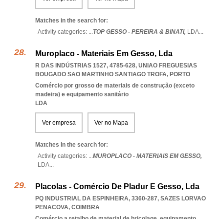
Matches in the search for:
Activity categories: ...
TOP GESSO - PEREIRA & BINATI,
LDA
...
Muroplaco - Materiais Em Gesso, Lda
R DAS INDÚSTRIAS 1527, 4785-628
,
UNIAO FREGUESIAS
BOUGADO SAO MARTINHO SANTIAGO TROFA
,
PORTO
Comércio por grosso de materiais de construção (exceto
madeira) e equipamento sanitário
LDA
Ver empresa
Ver no Mapa
Matches in the search for:
Activity categories: ...
MUROPLACO - MATERIAIS EM GESSO,
LDA
...
Placolas - Comércio De Pladur E Gesso, Lda
PQ INDUSTRIAL DA ESPINHEIRA, 3360-287
,
SAZES LORVAO
PENACOVA
,
COIMBRA
Comércio a retalho de material de bricolage, equipamento