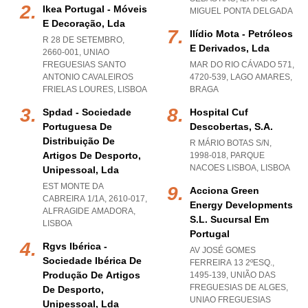
Ikea Portugal - Móveis
MIGUEL PONTA DELGADA
E Decoração, Lda
Ilídio Mota - Petróleos
R 28 DE SETEMBRO,
E Derivados, Lda
2660-001
,
UNIAO
FREGUESIAS SANTO
MAR DO RIO CÁVADO 571,
ANTONIO CAVALEIROS
4720-539
,
LAGO AMARES
,
FRIELAS LOURES
,
LISBOA
BRAGA
Spdad - Sociedade
Hospital Cuf
Portuguesa De
Descobertas, S.a.
Distribuição De
R MÁRIO BOTAS S/N,
Artigos De Desporto,
1998-018
,
PARQUE
NACOES LISBOA
,
LISBOA
Unipessoal, Lda
EST MONTE DA
Acciona Green
CABREIRA 1/1A, 2610-017
,
Energy Developments
ALFRAGIDE AMADORA
,
S.l. Sucursal Em
LISBOA
Portugal
Rgvs Ibérica -
AV JOSÉ GOMES
Sociedade Ibérica De
FERREIRA 13 2ºESQ.,
Produção De Artigos
1495-139, UNIÃO DAS
FREGUESIAS DE ALGES
,
De Desporto,
UNIAO FREGUESIAS
Unipessoal, Lda