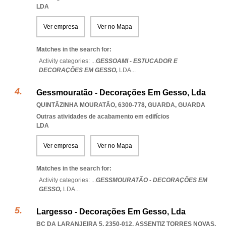
LDA
Ver empresa
Ver no Mapa
Matches in the search for:
Activity categories: ...
GESSOAMI - ESTUCADOR E
DECORAÇÕES EM GESSO,
LDA
...
Gessmouratão - Decorações Em Gesso, Lda
QUINTÃZINHA MOURATÃO, 6300-778
,
GUARDA
,
GUARDA
Outras atividades de acabamento em edifícios
LDA
Ver empresa
Ver no Mapa
Matches in the search for:
Activity categories: ...
GESSMOURATÃO - DECORAÇÕES EM
GESSO,
LDA
...
Largesso - Decorações Em Gesso, Lda
BC DA LARANJEIRA 5, 2350-012
,
ASSENTIZ TORRES NOVAS
,