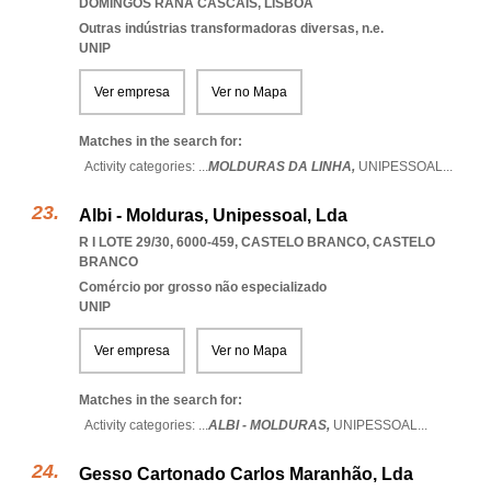
DOMINGOS RANA CASCAIS
,
LISBOA
Outras indústrias transformadoras diversas, n.e.
UNIP
Ver empresa
Ver no Mapa
Matches in the search for:
Activity categories: ...
MOLDURAS DA LINHA,
UNIPESSOAL
...
Albi - Molduras, Unipessoal, Lda
R I LOTE 29/30, 6000-459
,
CASTELO BRANCO
,
CASTELO
BRANCO
Comércio por grosso não especializado
UNIP
Ver empresa
Ver no Mapa
Matches in the search for:
Activity categories: ...
ALBI - MOLDURAS,
UNIPESSOAL
...
Gesso Cartonado Carlos Maranhão, Lda