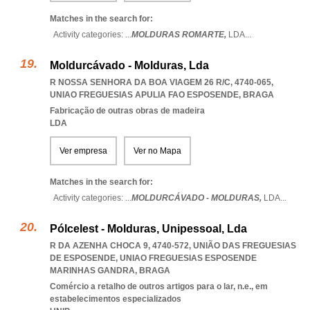
Matches in the search for:
Activity categories: ...
MOLDURAS ROMARTE,
LDA
...
Moldurcávado - Molduras, Lda
R NOSSA SENHORA DA BOA VIAGEM 26 R/C, 4740-065
,
UNIAO FREGUESIAS APULIA FAO ESPOSENDE
,
BRAGA
Fabricação de outras obras de madeira
LDA
Ver empresa
Ver no Mapa
Matches in the search for:
Activity categories: ...
MOLDURCÁVADO - MOLDURAS,
LDA
...
Pólcelest - Molduras, Unipessoal, Lda
R DA AZENHA CHOCA 9, 4740-572, UNIÃO DAS FREGUESIAS
DE ESPOSENDE
,
UNIAO FREGUESIAS ESPOSENDE
MARINHAS GANDRA
,
BRAGA
Comércio a retalho de outros artigos para o lar, n.e., em
estabelecimentos especializados