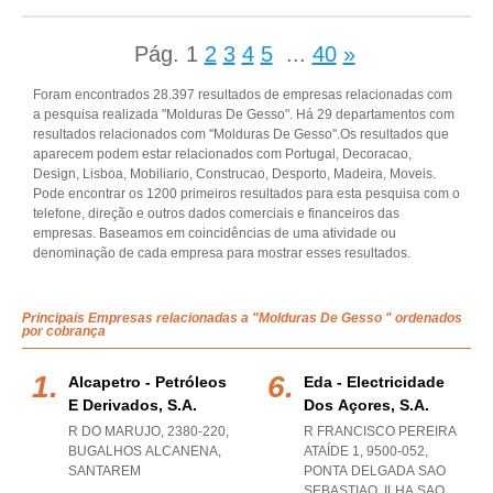
Pág.
1
2
3
4
5
...
40
»
Foram encontrados 28.397 resultados de empresas relacionadas com
a pesquisa realizada "Molduras De Gesso". Há 29 departamentos com
resultados relacionados com "Molduras De Gesso".Os resultados que
aparecem podem estar relacionados com Portugal, Decoracao,
Design, Lisboa, Mobiliario, Construcao, Desporto, Madeira, Moveis.
Pode encontrar os 1200 primeiros resultados para esta pesquisa com o
telefone, direção e outros dados comerciais e financeiros das
empresas. Baseamos em coincidências de uma atividade ou
denominação de cada empresa para mostrar esses resultados.
Principais Empresas relacionadas a "Molduras De Gesso " ordenados
por cobrança
Alcapetro - Petróleos
Eda - Electricidade
E Derivados, S.a.
Dos Açores, S.a.
R DO MARUJO, 2380-220
,
R FRANCISCO PEREIRA
BUGALHOS ALCANENA
,
ATAÍDE 1, 9500-052
,
SANTAREM
PONTA DELGADA SAO
SEBASTIAO
,
ILHA SAO