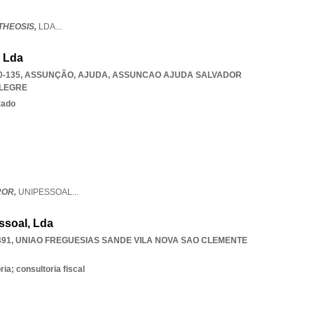
THEOSIS,
LDA
...
, Lda
50-135, ASSUNÇÃO, AJUDA
,
ASSUNCAO AJUDA SALVADOR
LEGRE
zado
ROR,
UNIPESSOAL
...
ssoal, Lda
491
,
UNIAO FREGUESIAS SANDE VILA NOVA SAO CLEMENTE
ia; consultoria fiscal