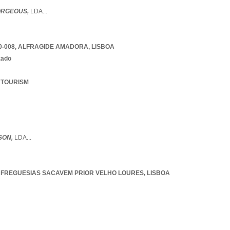
ORGEOUS,
LDA
...
0-008
,
ALFRAGIDE AMADORA
,
LISBOA
zado
E TOURISM
SON,
LDA
...
 FREGUESIAS SACAVEM PRIOR VELHO LOURES
,
LISBOA