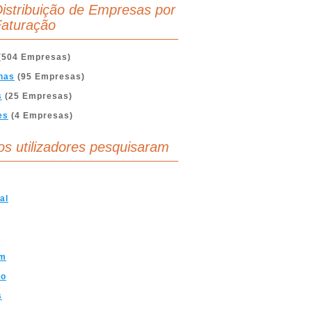
istribuição de Empresas por
aturação
(504 Empresas)
nas
(95 Empresas)
s
(25 Empresas)
es
(4 Empresas)
os utilizadores pesquisaram
al
sm
mo
s