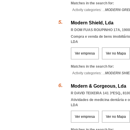
Matches in the search for:
Activity categories: ...
MODERN GRE
Modern Shield, Lda
R DOM FUAS ROUPINHO 17A, 1900
Compra e venda de bens imobiliári
LDA
Ver empresa
Ver no Mapa
Matches in the search for:
Activity categories: ...
MODERN SHIE
Modern & Gorgeous, Lda
R DAVID TEIXEIRA 141 3ºESQ., 810
Atividades de medicina dentária e o
LDA
Ver empresa
Ver no Mapa
Matches in the search for: