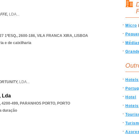
D
F
FFE,
LDA
...
Micro
Peque
 1ºESQ., 2600-186
,
VILA FRANCA XIRA
,
LISBOA
a e de caixilharia
Média
Grand
Outr
Hotels
RTUNITY,
LDA
...
Portug
, Lda
Hotel
 4200-499
,
PARANHOS PORTO
,
PORTO
Hoteis
ta duração
Touri
Turis
Azore