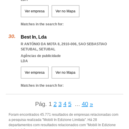
Ver empresa
Ver no Mapa
Matches in the search for:
Best In, Lda
R ANTÓNIO DA MOTA 8, 2910-006
,
SAO SEBASTIAO
SETUBAL
,
SETUBAL
Agências de publicidade
LDA
Ver empresa
Ver no Mapa
Matches in the search for:
Pág.
1
2
3
4
5
...
40
»
Foram encontrados 45.771 resultados de empresas relacionadas com
a pesquisa realizada "Mobili In Edizione Limitata". Há 28
departamentos com resultados relacionados com "Mobili In Edizione