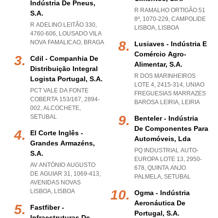
Indústria De Pneus,
R RAMALHO ORTIGÃO 51
S.a.
8º, 1070-229
,
CAMPOLIDE
R ADELINO LEITÃO 330,
LISBOA
,
LISBOA
4760-606
,
LOUSADO VILA
NOVA FAMALICAO
,
BRAGA
Lusiaves - Indústria E
Comércio Agro-
Cdil - Companhia De
Alimentar, S.a.
Distribuição Integral
R DOS MARINHEIROS
Logista Portugal, S.a.
LOTE 4, 2415-314
,
UNIAO
PCT VALE DA FONTE
FREGUESIAS MARRAZES
COBERTA 153/167, 2894-
BAROSA LEIRIA
,
LEIRIA
002
,
ALCOCHETE
,
SETUBAL
Benteler - Indústria
De Componentes Para
El Corte Inglês -
Automóveis, Lda
Grandes Armazéns,
PQ INDUSTRIAL AUTO-
S.a.
EUROPA LOTE 13, 2950-
AV ANTÓNIO AUGUSTO
678
,
QUINTA ANJO
DE AGUIAR 31, 1069-413
,
PALMELA
,
SETUBAL
AVENIDAS NOVAS
LISBOA
,
LISBOA
Ogma - Indústria
Aeronáutica De
Fastfiber -
Portugal, S.a.
Infraestruturas De