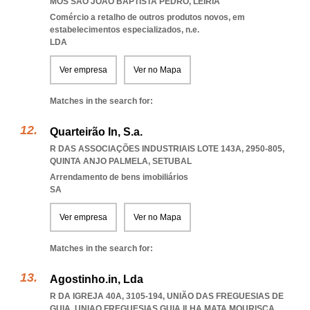
MOS SAO JOAO BAPTISTA PEDRO
,
LEIRIA
Comércio a retalho de outros produtos novos, em
estabelecimentos especializados, n.e.
LDA
Ver empresa
Ver no Mapa
Matches in the search for:
Quarteirão In, S.a.
R DAS ASSOCIAÇÕES INDUSTRIAIS LOTE 143A, 2950-805
,
QUINTA ANJO PALMELA
,
SETUBAL
Arrendamento de bens imobiliários
SA
Ver empresa
Ver no Mapa
Matches in the search for:
Agostinho.in, Lda
R DA IGREJA 40A, 3105-194, UNIÃO DAS FREGUESIAS DE
GUIA
,
UNIAO FREGUESIAS GUIA ILHA MATA MOURISCA