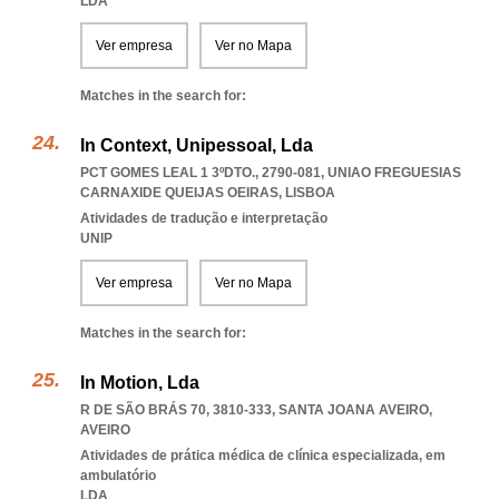
LDA
Ver empresa
Ver no Mapa
Matches in the search for:
In Context, Unipessoal, Lda
PCT GOMES LEAL 1 3ºDTO., 2790-081
,
UNIAO FREGUESIAS
CARNAXIDE QUEIJAS OEIRAS
,
LISBOA
Atividades de tradução e interpretação
UNIP
Ver empresa
Ver no Mapa
Matches in the search for:
In Motion, Lda
R DE SÃO BRÁS 70, 3810-333
,
SANTA JOANA AVEIRO
,
AVEIRO
Atividades de prática médica de clínica especializada, em
ambulatório
LDA