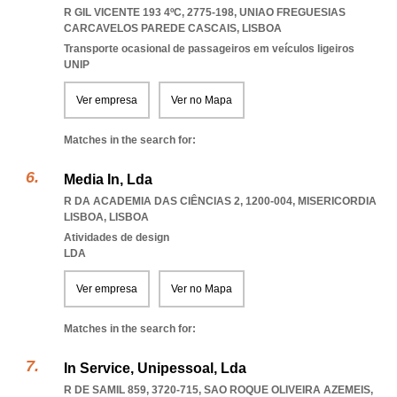
R GIL VICENTE 193 4ºC, 2775-198
,
UNIAO FREGUESIAS
CARCAVELOS PAREDE CASCAIS
,
LISBOA
Transporte ocasional de passageiros em veículos ligeiros
UNIP
Ver empresa
Ver no Mapa
Matches in the search for:
Media In, Lda
R DA ACADEMIA DAS CIÊNCIAS 2, 1200-004
,
MISERICORDIA
LISBOA
,
LISBOA
Atividades de design
LDA
Ver empresa
Ver no Mapa
Matches in the search for:
In Service, Unipessoal, Lda
R DE SAMIL 859, 3720-715
,
SAO ROQUE OLIVEIRA AZEMEIS
,