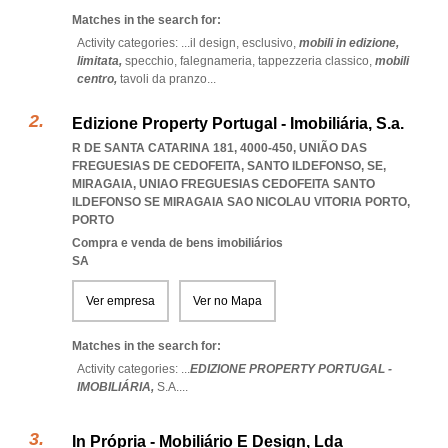
Matches in the search for:
Activity categories: ...
il design,
esclusivo,
mobili in edizione,
limitata,
specchio,
falegnameria,
tappezzeria classico,
mobili
centro,
tavoli da pranzo
...
Edizione Property Portugal - Imobiliária, S.a.
R DE SANTA CATARINA 181, 4000-450, UNIÃO DAS
FREGUESIAS DE CEDOFEITA, SANTO ILDEFONSO, SE,
MIRAGAIA
,
UNIAO FREGUESIAS CEDOFEITA SANTO
ILDEFONSO SE MIRAGAIA SAO NICOLAU VITORIA PORTO
,
PORTO
Compra e venda de bens imobiliários
SA
Ver empresa
Ver no Mapa
Matches in the search for:
Activity categories: ...
EDIZIONE PROPERTY PORTUGAL -
IMOBILIÁRIA,
S.A.
...
In Própria - Mobiliário E Design, Lda