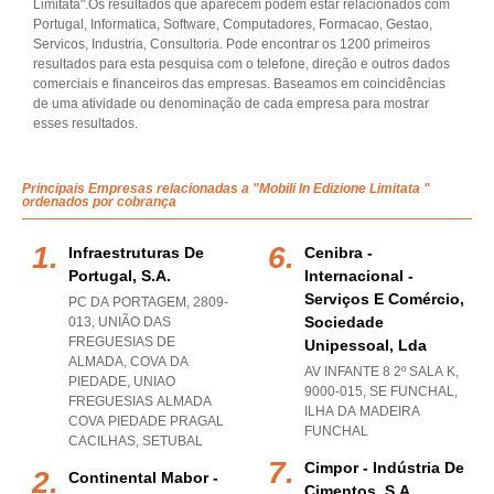
Limitata".Os resultados que aparecem podem estar relacionados com
Portugal, Informatica, Software, Computadores, Formacao, Gestao,
Servicos, Industria, Consultoria. Pode encontrar os 1200 primeiros
resultados para esta pesquisa com o telefone, direção e outros dados
comerciais e financeiros das empresas. Baseamos em coincidências
de uma atividade ou denominação de cada empresa para mostrar
esses resultados.
Principais Empresas relacionadas a "Mobili In Edizione Limitata "
ordenados por cobrança
Infraestruturas De
Cenibra -
Portugal, S.a.
Internacional -
Serviços E Comércio,
PC DA PORTAGEM, 2809-
Sociedade
013, UNIÃO DAS
FREGUESIAS DE
Unipessoal, Lda
ALMADA, COVA DA
AV INFANTE 8 2º SALA K,
PIEDADE
,
UNIAO
9000-015
,
SE FUNCHAL
,
FREGUESIAS ALMADA
ILHA DA MADEIRA
COVA PIEDADE PRAGAL
FUNCHAL
CACILHAS
,
SETUBAL
Cimpor - Indústria De
Continental Mabor -
Cimentos, S.a.