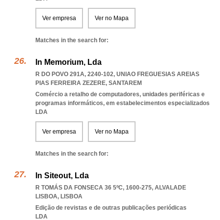
Ver empresa
Ver no Mapa
Matches in the search for:
In Memorium, Lda
R DO POVO 291A, 2240-102
,
UNIAO FREGUESIAS AREIAS
PIAS FERREIRA ZEZERE
,
SANTAREM
Comércio a retalho de computadores, unidades periféricas e
programas informáticos, em estabelecimentos especializados
LDA
Ver empresa
Ver no Mapa
Matches in the search for:
In Siteout, Lda
R TOMÁS DA FONSECA 36 5ºC, 1600-275
,
ALVALADE
LISBOA
,
LISBOA
Edição de revistas e de outras publicações periódicas
LDA