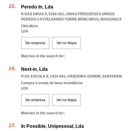
Peredo In, Lda
R DAS EIRAS 5, 5160-161
,
UNIAO FREGUESIAS URROS
PEREDO CASTELHANOS TORRE MONCORVO
,
BRAGANCA
Viticultura
LDA
Ver empresa
Ver no Mapa
Matches in the search for:
Next-in, Lda
R DA ESCOLA 9, 2435-681
,
URQUEIRA OUREM
,
SANTAREM
Compra e venda de bens imobiliários
LDA
Ver empresa
Ver no Mapa
Matches in the search for:
In Possible, Unipessoal, Lda