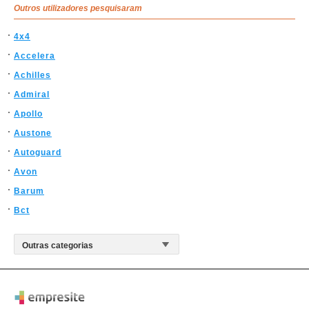
Outros utilizadores pesquisaram
4x4
Accelera
Achilles
Admiral
Apollo
Austone
Autoguard
Avon
Barum
Bct