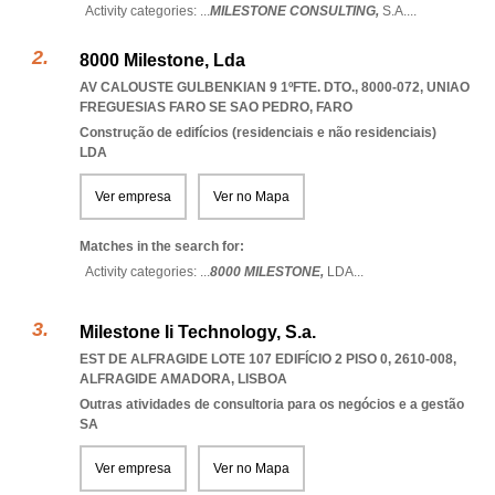
Activity categories: ...
MILESTONE CONSULTING,
S.A.
...
8000 Milestone, Lda
AV CALOUSTE GULBENKIAN 9 1ºFTE. DTO., 8000-072
,
UNIAO
FREGUESIAS FARO SE SAO PEDRO
,
FARO
Construção de edifícios (residenciais e não residenciais)
LDA
Ver empresa
Ver no Mapa
Matches in the search for:
Activity categories: ...
8000 MILESTONE,
LDA
...
Milestone Ii Technology, S.a.
EST DE ALFRAGIDE LOTE 107 EDIFÍCIO 2 PISO 0, 2610-008
,
ALFRAGIDE AMADORA
,
LISBOA
Outras atividades de consultoria para os negócios e a gestão
SA
Ver empresa
Ver no Mapa