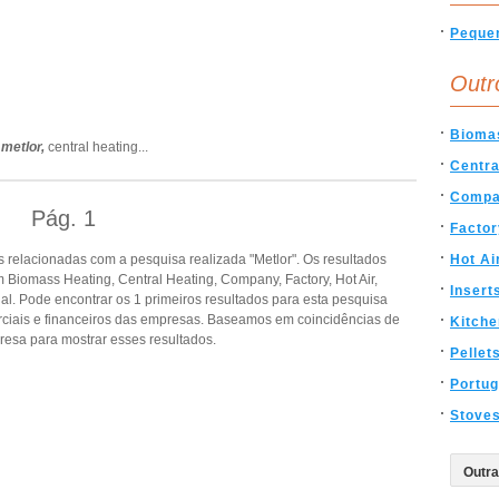
Peque
Outr
Bioma
,
metlor,
central heating
...
Centra
Comp
Pág.
1
Factor
relacionadas com a pesquisa realizada "Metlor". Os resultados
Hot Ai
Biomass Heating, Central Heating, Company, Factory, Hot Air,
Insert
tugal. Pode encontrar os 1 primeiros resultados para esta pesquisa
rciais e financeiros das empresas. Baseamos em coincidências de
Kitche
esa para mostrar esses resultados.
Pellet
Portug
Stove