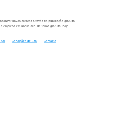
ncontrar novos clientes através da publicação gratuita
a empresa em nosso site, de forma gratuita, hoje
ugal
Condições de uso
Contacto