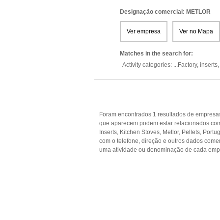
Designação comercial: METLOR
Ver empresa
Ver no Mapa
Matches in the search for:
Activity categories: ...
Factory,
inserts
Foram encontrados 1 resultados de empresas 
que aparecem podem estar relacionados com 
Inserts, Kitchen Stoves, Metlor, Pellets, Por
com o telefone, direção e outros dados come
uma atividade ou denominação de cada empr