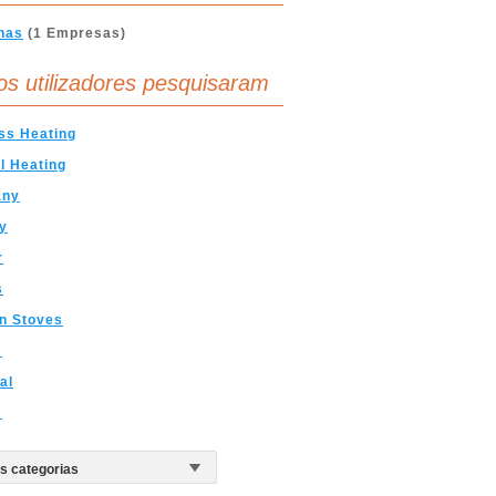
nas
(1 Empresas)
os utilizadores pesquisaram
ss Heating
l Heating
any
y
r
s
n Stoves
s
al
s