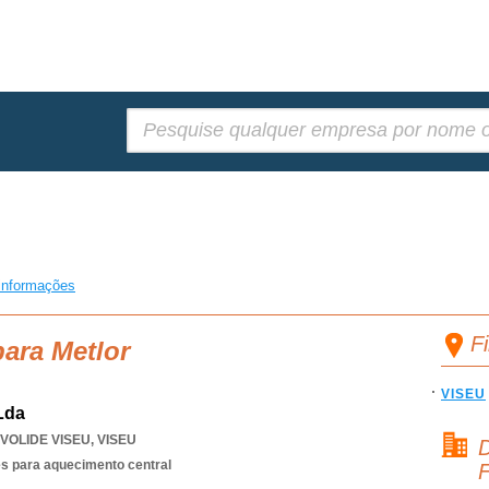
Pesquisar:
informações
F
para Metlor
VISEU
Lda
VOLIDE VISEU
,
VISEU
D
es para aquecimento central
F