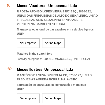
Meses Voadores, Unipessoal, Lda
R POETA AFONSO LOPES VIEIRA 8 R/C ESQ., 2830-292,
UNIÃO DAS FREGUESIAS DE ALTO DO SEIXALINHO
,
UNIAO
FREGUESIAS ALTO SEIXALINHO SANTO ANDRE
VERDERENA BARREIRO
,
SETUBAL
Transporte ocasional de passageiros em veículos ligeiros
UNIP
Ver empresa
Ver no Mapa
Matches in the search for:
Activity categories: ...
MESES VOADORES,
UNIPESSOAL
...
Meses Ilustres, Unipessoal, Lda
R ANTÓNIO DA SILVA BRINCO 14 1ºB, 3750-122
,
UNIAO
FREGUESIAS AGUEDA BORRALHA
,
AVEIRO
Fabricação de estruturas de construções metálicas
UNIP
Ver empresa
Ver no Mapa