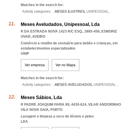
Matches in the search for:
Activity categories: ...
MESES ILUSTRES,
UNIPESSOAL
...
Meses Aveludados, Unipessoal, Lda
R DA ESTRADA NOVA 1423 R/C ESQ., 3885-456
,
ESMORIZ
OVAR
,
AVEIRO
Comércio a retalho de vestuário para bebés e crianças, em
estabelecimentos especializados
UNIP
Ver empresa
Ver no Mapa
Matches in the search for:
Activity categories: ...
MESES AVELUDADOS,
UNIPESSOAL
...
Meses Sábios, Lda
R PADRE JOAQUIM FARIA 89, 4430-624
,
VILAR ANDORINHO
VILA NOVA GAIA
,
PORTO
Lavagem e limpeza a seco de têxteis e peles
LDA