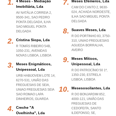
4 Meses - Mediação
Meses Efémeros, Lda
Imobiliária, Lda
CAM DO CANTO 2, 9630-
024
,
ACHADA NORDESTE
,
AV NATÁLIA CORREIA 2,
ILHA SAO MIGUEL PONTA
9500-341
,
SAO PEDRO
DELGADA
PONTA DELGADA
,
ILHA
SAO MIGUEL PONTA
Suaves Meses, Lda
DELGADA
R DO PORTINHO 83, 3750-
Cristina Siopa, Lda
310
,
UNIAO FREGUESIAS
AGUEDA BORRALHA
,
R TOMÁS RIBEIRO 54B,
AVEIRO
1050-231
,
AVENIDAS
NOVAS LISBOA
,
LISBOA
Meses Míticos,
Meses Enigmáticos,
Unipessoal, Lda
Unipessoal, Lda
R DO PATROCÍNIO 50 1º,
1350-230
,
ESTRELA
URB HABIJOVEM LOTE 14,
LISBOA
,
LISBOA
6270-531, UNIÃO DAS
FREGUESIAS DE SEIA
,
Mesesoscilantes, Lda
UNIAO FREGUESIAS SEIA
SAO ROMAO LAPA
R DO BONJARDIM 852,
DINHEIROS
,
GUARDA
4000-121, UNIÃO DAS
FREGUESIAS DE
Creche "a
CEDOFEITA, SANTO
Ovelhinha", Lda
ILDEFONSO, SE,