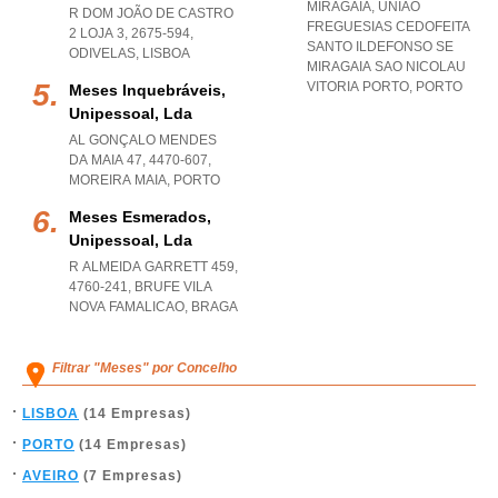
MIRAGAIA
,
UNIAO
R DOM JOÃO DE CASTRO
FREGUESIAS CEDOFEITA
2 LOJA 3, 2675-594
,
SANTO ILDEFONSO SE
ODIVELAS
,
LISBOA
MIRAGAIA SAO NICOLAU
VITORIA PORTO
,
PORTO
Meses Inquebráveis,
Unipessoal, Lda
AL GONÇALO MENDES
DA MAIA 47, 4470-607
,
MOREIRA MAIA
,
PORTO
Meses Esmerados,
Unipessoal, Lda
R ALMEIDA GARRETT 459,
4760-241
,
BRUFE VILA
NOVA FAMALICAO
,
BRAGA
Filtrar "Meses" por Concelho
LISBOA
(14 Empresas)
PORTO
(14 Empresas)
AVEIRO
(7 Empresas)