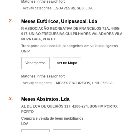
Matches in the search for:
Activity categories: ...
SUAVES MESES,
LDA
...
Meses Eufóricos, Unipessoal, Lda
R ASSOCIAÇÃO RECREATIVA DE FRANCELOS 71A, 4405-
917
,
UNIAO FREGUESIAS GULPILHARES VALADARES VILA
NOVA GAIA
,
PORTO
Transporte ocasional de passageiros em veículos ligeiros
UNIP
Ver empresa
Ver no Mapa
Matches in the search for:
Activity categories: ...
MESES EUFÓRICOS,
UNIPESSOAL
...
Meses Abstratos, Lda
AL DE EÇA DE QUEIRÓS 317, 4200-274
,
BONFIM PORTO
,
PORTO
Compra e venda de bens imobiliários
LDA