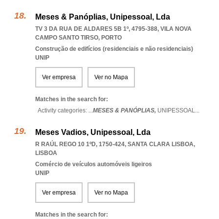
Meses & Panóplias, Unipessoal, Lda
TV 3 DA RUA DE ALDARES 5B 1º, 4795-388
,
VILA NOVA
CAMPO SANTO TIRSO
,
PORTO
Construção de edifícios (residenciais e não residenciais)
UNIP
Ver empresa
Ver no Mapa
Matches in the search for:
Activity categories: ...
MESES & PANÓPLIAS,
UNIPESSOAL
...
Meses Vadios, Unipessoal, Lda
R RAÚL REGO 10 1ºD, 1750-424
,
SANTA CLARA LISBOA
,
LISBOA
Comércio de veículos automóveis ligeiros
UNIP
Ver empresa
Ver no Mapa
Matches in the search for: