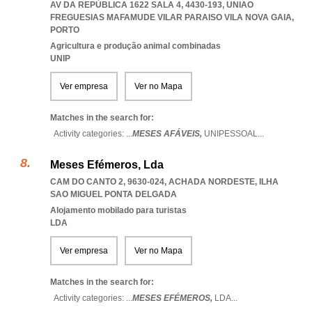
AV DA REPÚBLICA 1622 SALA 4, 4430-193
,
UNIAO
FREGUESIAS MAFAMUDE VILAR PARAISO VILA NOVA GAIA
,
PORTO
Agricultura e produção animal combinadas
UNIP
Ver empresa
Ver no Mapa
Matches in the search for:
Activity categories: ...
MESES AFÁVEIS,
UNIPESSOAL
...
Meses Efémeros, Lda
CAM DO CANTO 2, 9630-024
,
ACHADA NORDESTE
,
ILHA
SAO MIGUEL PONTA DELGADA
Alojamento mobilado para turistas
LDA
Ver empresa
Ver no Mapa
Matches in the search for:
Activity categories: ...
MESES EFÉMEROS,
LDA
...