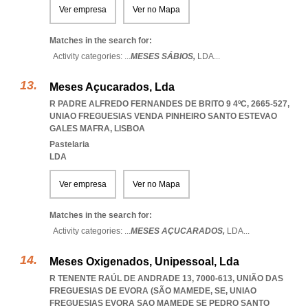
Ver empresa
Ver no Mapa
Matches in the search for:
Activity categories: ...
MESES SÁBIOS,
LDA
...
Meses Açucarados, Lda
R PADRE ALFREDO FERNANDES DE BRITO 9 4ºC, 2665-527
,
UNIAO FREGUESIAS VENDA PINHEIRO SANTO ESTEVAO
GALES MAFRA
,
LISBOA
Pastelaria
LDA
Ver empresa
Ver no Mapa
Matches in the search for:
Activity categories: ...
MESES AÇUCARADOS,
LDA
...
Meses Oxigenados, Unipessoal, Lda
R TENENTE RAÚL DE ANDRADE 13, 7000-613, UNIÃO DAS
FREGUESIAS DE EVORA (SÃO MAMEDE, SE
,
UNIAO
FREGUESIAS EVORA SAO MAMEDE SE PEDRO SANTO