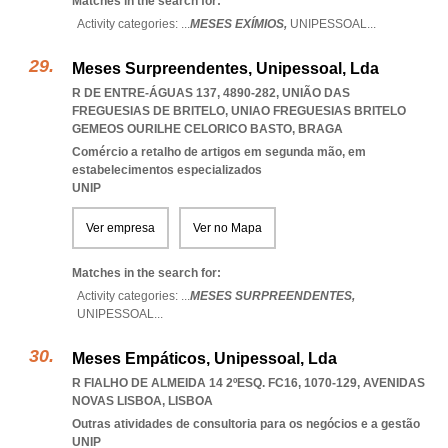
Matches in the search for:
Activity categories: ...
MESES EXÍMIOS,
UNIPESSOAL
...
Meses Surpreendentes, Unipessoal, Lda
R DE ENTRE-ÁGUAS 137, 4890-282, UNIÃO DAS
FREGUESIAS DE BRITELO
,
UNIAO FREGUESIAS BRITELO
GEMEOS OURILHE CELORICO BASTO
,
BRAGA
Comércio a retalho de artigos em segunda mão, em
estabelecimentos especializados
UNIP
Ver empresa
Ver no Mapa
Matches in the search for:
Activity categories: ...
MESES SURPREENDENTES,
UNIPESSOAL
...
Meses Empáticos, Unipessoal, Lda
R FIALHO DE ALMEIDA 14 2ºESQ. FC16, 1070-129
,
AVENIDAS
NOVAS LISBOA
,
LISBOA
Outras atividades de consultoria para os negócios e a gestão
UNIP