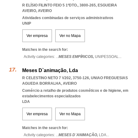
R ELÍSIO FILINTO FEIO 5 1ºDTO., 3800-265
,
ESGUEIRA
AVEIRO
,
AVEIRO
Atividades combinadas de serviços administrativos
UNIP
Ver empresa
Ver no Mapa
Matches in the search for:
Activity categories: ...
MESES EMPÍRICOS,
UNIPESSOAL
...
Meses D`animação, Lda
R CELESTINO NETO 7 V202, 3750-126
,
UNIAO FREGUESIAS
AGUEDA BORRALHA
,
AVEIRO
Comércio a retalho de produtos cosméticos e de higiene, em
estabelecimentos especializados
LDA
Ver empresa
Ver no Mapa
Matches in the search for:
Activity categories: ...
MESES D`ANIMAÇÃO,
LDA
...