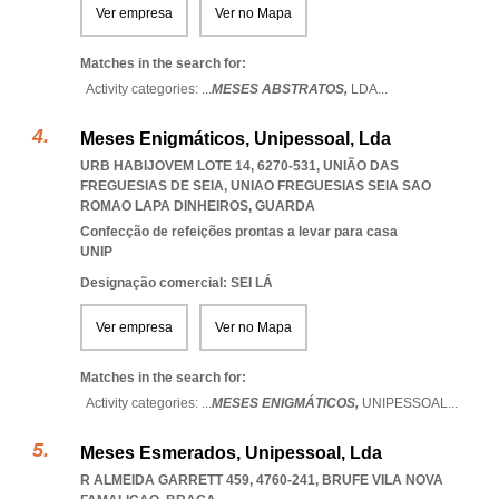
Ver empresa
Ver no Mapa
Matches in the search for:
Activity categories: ...
MESES ABSTRATOS,
LDA
...
Meses Enigmáticos, Unipessoal, Lda
URB HABIJOVEM LOTE 14, 6270-531, UNIÃO DAS
FREGUESIAS DE SEIA
,
UNIAO FREGUESIAS SEIA SAO
ROMAO LAPA DINHEIROS
,
GUARDA
Confecção de refeições prontas a levar para casa
UNIP
Designação comercial: SEI LÁ
Ver empresa
Ver no Mapa
Matches in the search for:
Activity categories: ...
MESES ENIGMÁTICOS,
UNIPESSOAL
...
Meses Esmerados, Unipessoal, Lda
R ALMEIDA GARRETT 459, 4760-241
,
BRUFE VILA NOVA