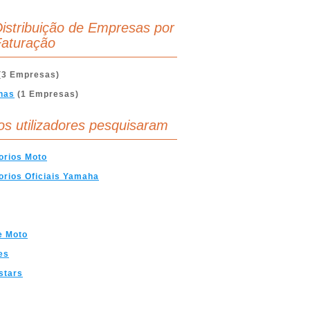
istribuição de Empresas por
aturação
(3 Empresas)
nas
(1 Empresas)
os utilizadores pesquisaram
orios Moto
rios Oficiais Yamaha
e Moto
es
stars