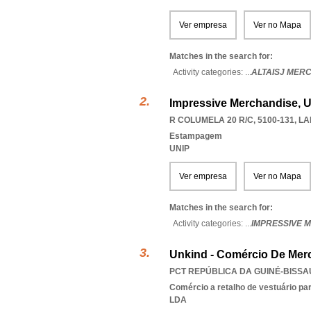
Ver empresa
Ver no Mapa
Matches in the search for:
Activity categories: ...
ALTAISJ MER
Impressive Merchandise, U
R COLUMELA 20 R/C, 5100-131
,
LA
Estampagem
UNIP
Ver empresa
Ver no Mapa
Matches in the search for:
Activity categories: ...
IMPRESSIVE 
Unkind - Comércio De Merc
PCT REPÚBLICA DA GUINÉ-BISSAU
Comércio a retalho de vestuário pa
LDA