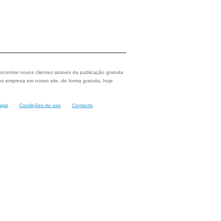
ncontrar novos clientes através da publicação gratuita
a empresa em nosso site, de forma gratuita, hoje
ugal
Condições de uso
Contacto