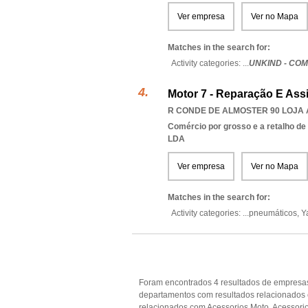
Ver empresa
Ver no Mapa
Matches in the search for:
Activity categories: ...
UNKIND - CO
Motor 7 - Reparação E Ass
R CONDE DE ALMOSTER 90 LOJA A
Comércio por grosso e a retalho de
LDA
Ver empresa
Ver no Mapa
Matches in the search for:
Activity categories: ...
pneumáticos,
Y
Foram encontrados 4 resultados de empresas
departamentos com resultados relacionados
relacionados com Acessorios Moto, Acessorios