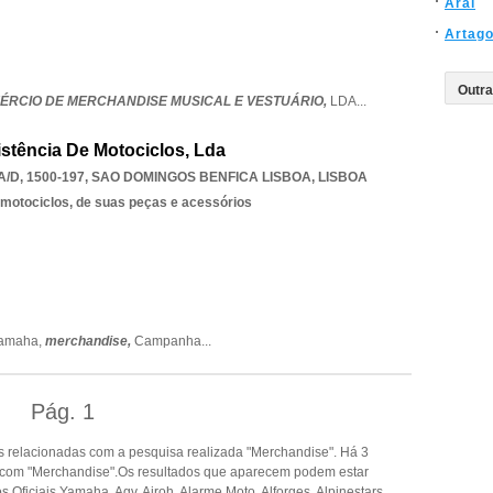
Arai
Artag
MÉRCIO DE MERCHANDISE MUSICAL E VESTUÁRIO,
LDA
...
istência De Motociclos, Lda
/D, 1500-197
,
SAO DOMINGOS BENFICA LISBOA
,
LISBOA
 motociclos, de suas peças e acessórios
amaha,
merchandise,
Campanha
...
Pág.
1
 relacionadas com a pesquisa realizada "Merchandise". Há 3
 com "Merchandise".Os resultados que aparecem podem estar
 Oficiais Yamaha, Agv, Airoh, Alarme Moto, Alforges, Alpinestars,