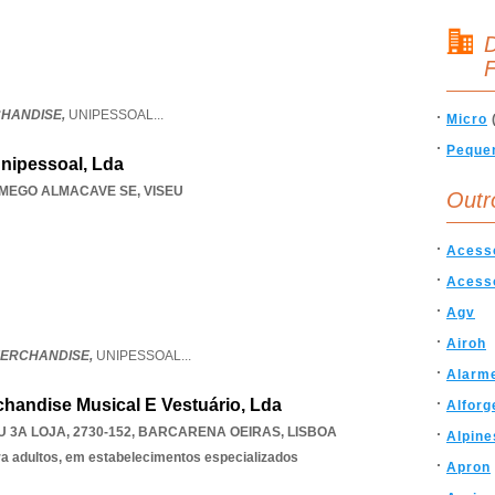
D
F
CHANDISE,
UNIPESSOAL
...
Micro
Peque
nipessoal, Lda
MEGO ALMACAVE SE
,
VISEU
Outr
Acess
Acesso
Agv
Airoh
MERCHANDISE,
UNIPESSOAL
...
Alarm
handise Musical E Vestuário, Lda
Alforg
 3A LOJA, 2730-152
,
BARCARENA OEIRAS
,
LISBOA
Alpine
ra adultos, em estabelecimentos especializados
Apron