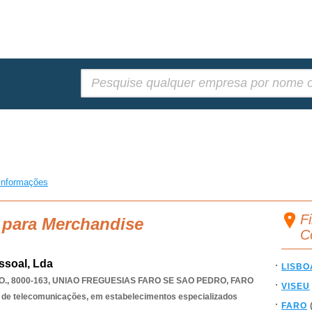
Pesquisar:
informações
F
 para Merchandise
C
ssoal, Lda
LISBO
., 8000-163
,
UNIAO FREGUESIAS FARO SE SAO PEDRO
,
FARO
VISEU
 de telecomunicações, em estabelecimentos especializados
FARO