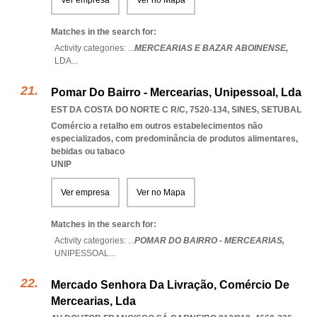
Ver empresa
Ver no Mapa
Matches in the search for:
Activity categories: ...
MERCEARIAS E BAZAR ABOINENSE,
LDA
...
Pomar Do Bairro - Mercearias, Unipessoal, Lda
EST DA COSTA DO NORTE C R/C, 7520-134
,
SINES
,
SETUBAL
Comércio a retalho em outros estabelecimentos não
especializados, com predominância de produtos alimentares,
bebidas ou tabaco
UNIP
Ver empresa
Ver no Mapa
Matches in the search for:
Activity categories: ...
POMAR DO BAIRRO - MERCEARIAS,
UNIPESSOAL
...
Mercado Senhora Da Livração, Comércio De
Mercearias, Lda