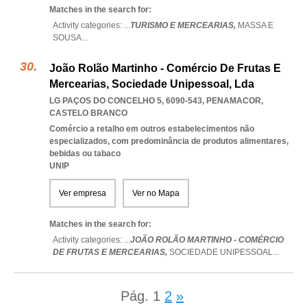
Matches in the search for:
Activity categories: ...
TURISMO E MERCEARIAS,
MASSA E
SOUSA
...
João Rolão Martinho - Comércio De Frutas E
Mercearias, Sociedade Unipessoal, Lda
LG PAÇOS DO CONCELHO 5, 6090-543
,
PENAMACOR
,
CASTELO BRANCO
Comércio a retalho em outros estabelecimentos não
especializados, com predominância de produtos alimentares,
bebidas ou tabaco
UNIP
Ver empresa
Ver no Mapa
Matches in the search for:
Activity categories: ...
JOÃO ROLÃO MARTINHO - COMÉRCIO
DE FRUTAS E MERCEARIAS,
SOCIEDADE UNIPESSOAL
...
Pág.
1
2
»