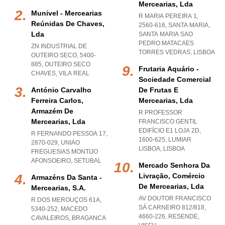
Mercearias, Lda
Munivel - Mercearias
R MARIA PEREIRA 1,
Reúnidas De Chaves,
2560-616, SANTA MARIA
,
Lda
SANTA MARIA SAO
PEDRO MATACAES
ZN INDUSTRIAL DE
TORRES VEDRAS
,
LISBOA
OUTEIRO SECO, 5400-
885
,
OUTEIRO SECO
Frutaria Aquário -
CHAVES
,
VILA REAL
Sociedade Comercial
António Carvalho
De Frutas E
Ferreira Carlos,
Mercearias, Lda
Armazém De
R PROFESSOR
Mercearias, Lda
FRANCISCO GENTIL
EDIFÍCIO E1 LOJA 2D,
R FERNANDO PESSOA 17,
1600-625
,
LUMIAR
2870-029
,
UNIAO
LISBOA
,
LISBOA
FREGUESIAS MONTIJO
AFONSOEIRO
,
SETUBAL
Mercado Senhora Da
Livração, Comércio
Armazéns Da Santa -
De Mercearias, Lda
Mercearias, S.a.
AV DOUTOR FRANCISCO
R DOS MEROUÇOS 61A,
SÁ CARNEIRO 812/818,
5340-252
,
MACEDO
4660-226
,
RESENDE
,
CAVALEIROS
,
BRAGANCA