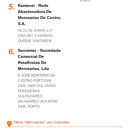
VISEU
Ramecel - Rede
Abastecedora De
Mercearias Do Centro,
S.a.
AV 21 DE JUNHO 117,
2435-087
,
CAXARIAS
OUREM
,
SANTAREM
Socremer - Sociedade
Comercial De
Retalhistas De
Mercearias, Lda
R JOSÉ MONTEIRO DE
CASTRO PORTUGAL
2465, 4405-516
,
UNIAO
FREGUESIAS
GULPILHARES
VALADARES VILA NOVA
GAIA
,
PORTO
Filtrar "Mercearias" por Concelho