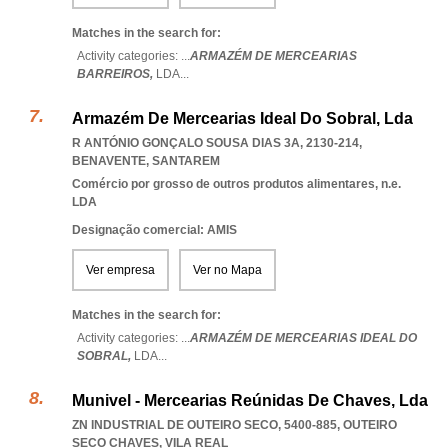
Matches in the search for:
Activity categories: ...
ARMAZÉM DE MERCEARIAS
BARREIROS,
LDA
...
Armazém De Mercearias Ideal Do Sobral, Lda
R ANTÓNIO GONÇALO SOUSA DIAS 3A, 2130-214
,
BENAVENTE
,
SANTAREM
Comércio por grosso de outros produtos alimentares, n.e.
LDA
Designação comercial: AMIS
Ver empresa
Ver no Mapa
Matches in the search for:
Activity categories: ...
ARMAZÉM DE MERCEARIAS IDEAL DO
SOBRAL,
LDA
...
Munivel - Mercearias Reúnidas De Chaves, Lda
ZN INDUSTRIAL DE OUTEIRO SECO, 5400-885
,
OUTEIRO
SECO CHAVES
,
VILA REAL