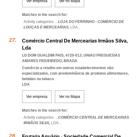
Ver empresa
Ver no Mapa
Matches in the search for:
Activity categories: ...
LOJA DO FERRINHO - COMÉRCIO DE
LOUÇAS E MERCEARIAS,
LDA
...
Comércio Central De Mercearias Irmãos Silva,
Lda
LG DOM GUALDIM PAIS, 4720-013
,
UNIAO FREGUESIAS
AMARES FIGUEIREDO
,
BRAGA
Comércio a retalho em outros estabelecimentos não
especializados, com predominância de produtos alimentares,
bebidas ou tabaco
LDA
Ver empresa
Ver no Mapa
Matches in the search for:
Activity categories: ...
COMÉRCIO CENTRAL DE MERCEARIAS
IRMÃOS SILVA,
LDA
...
Frutaria Aquário - Sociedade Comercial De