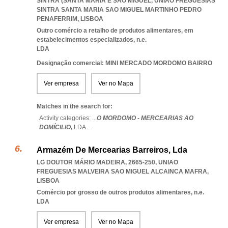
SINTRA (SANTA MARIA E SÃO MIGUEL
,
UNIAO FREGUESIAS
SINTRA SANTA MARIA SAO MIGUEL MARTINHO PEDRO
PENAFERRIM
,
LISBOA
Outro comércio a retalho de produtos alimentares, em
estabelecimentos especializados, n.e.
LDA
Designação comercial: MINI MERCADO MORDOMO BAIRRO
Ver empresa
Ver no Mapa
Matches in the search for:
Activity categories: ...
O MORDOMO - MERCEARIAS AO
DOMÍCILIO,
LDA
...
Armazém De Mercearias Barreiros, Lda
LG DOUTOR MÁRIO MADEIRA, 2665-250
,
UNIAO
FREGUESIAS MALVEIRA SAO MIGUEL ALCAINCA MAFRA
,
LISBOA
Comércio por grosso de outros produtos alimentares, n.e.
LDA
Ver empresa
Ver no Mapa