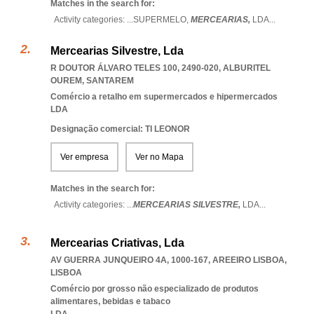
Matches in the search for:
Activity categories: ...
SUPERMELO,
MERCEARIAS,
LDA
...
Mercearias Silvestre, Lda
R DOUTOR ÁLVARO TELES 100, 2490-020
,
ALBURITEL
OUREM
,
SANTAREM
Comércio a retalho em supermercados e hipermercados
LDA
Designação comercial: TI LEONOR
Ver empresa
Ver no Mapa
Matches in the search for:
Activity categories: ...
MERCEARIAS SILVESTRE,
LDA
...
Mercearias Criativas, Lda
AV GUERRA JUNQUEIRO 4A, 1000-167
,
AREEIRO LISBOA
,
LISBOA
Comércio por grosso não especializado de produtos
alimentares, bebidas e tabaco