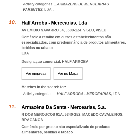
Activity categories: ...
ARMAZÉNS DE MERCEARIAS
PARENTES,
LDA
...
Half Arroba - Mercearias, Lda
AV EMÍDIO NAVARRO 34, 3500-124
,
VISEU
,
VISEU
Comércio a retalho em outros estabelecimentos não
especializados, com predominância de produtos alimentares,
bebidas ou tabaco
LDA
Designação comercial: HALF ARROBA
Ver empresa
Ver no Mapa
Matches in the search for:
Activity categories: ...
HALF ARROBA - MERCEARIAS,
LDA
...
Armazéns Da Santa - Mercearias, S.a.
R DOS MEROUÇOS 61A, 5340-252
,
MACEDO CAVALEIROS
,
BRAGANCA
Comércio por grosso não especializado de produtos
alimentares, bebidas e tabaco