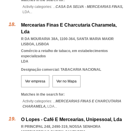
Matches in the search for:
Activity categories: ...
CASA DA SELVA - MERCEARIAS FINAS,
LDA
...
Mercearias Finas E Charcutaria Charamela,
Lda
R DA MOURARIA 38A, 1100-364
,
SANTA MARIA MAIOR
LISBOA
,
LISBOA
Comércio a retalho de tabaco, em estabelecimentos
especializados
LDA
Designação comercial: TABACARIA NACIONAL
Ver empresa
Ver no Mapa
Matches in the search for:
Activity categories: ...
MERCEARIAS FINAS E CHARCUTARIA
CHARAMELA,
LDA
...
O Lopes - Café E Mercearias, Unipessoal, Lda
R PRINCIPAL 248, 2490-319
,
NOSSA SENHORA