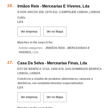
Irmãos Reis - Mercearias E Viveres, Lda
R DOS ARCOS 209, 1070-011
,
CAMPOLIDE LISBOA
,
LISBOA
Cafés
LDA
Ver empresa
Ver no Mapa
Matches in the search for:
Activity categories: ...
IRMÃOS REIS - MERCEARIAS E
VIVERES,
LDA
...
Casa Da Selva - Mercearias Finas, Lda
EST DE BENFICA 373A, 1500-076
,
SAO DOMINGOS BENFICA
LISBOA
,
LISBOA
Comércio a retalho de produtos alimentares, naturais e
dietéticos, em estabelecimentos especializados
LDA
Ver empresa
Ver no Mapa