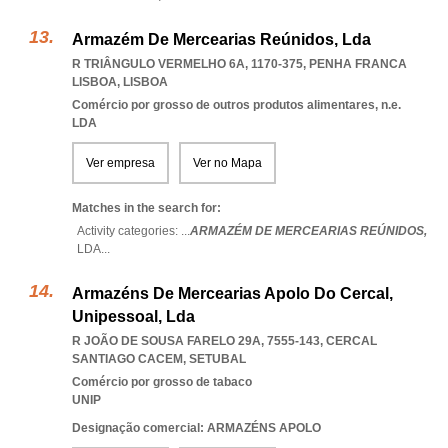
Armazém De Mercearias Reúnidos, Lda
R TRIÂNGULO VERMELHO 6A, 1170-375
,
PENHA FRANCA
LISBOA
,
LISBOA
Comércio por grosso de outros produtos alimentares, n.e.
LDA
Ver empresa
Ver no Mapa
Matches in the search for:
Activity categories: ...
ARMAZÉM DE MERCEARIAS REÚNIDOS,
LDA
...
Armazéns De Mercearias Apolo Do Cercal,
Unipessoal, Lda
R JOÃO DE SOUSA FARELO 29A, 7555-143
,
CERCAL
SANTIAGO CACEM
,
SETUBAL
Comércio por grosso de tabaco
UNIP
Designação comercial: ARMAZÉNS APOLO