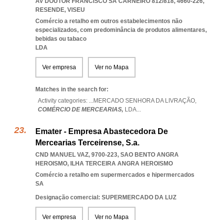
AV DOUTOR FRANCISCO SÁ CARNEIRO 812/818, 4660-226
,
RESENDE
,
VISEU
Comércio a retalho em outros estabelecimentos não
especializados, com predominância de produtos alimentares,
bebidas ou tabaco
LDA
Ver empresa
Ver no Mapa
Matches in the search for:
Activity categories: ...
MERCADO SENHORA DA LIVRAÇÃO,
COMÉRCIO DE MERCEARIAS,
LDA
...
Emater - Empresa Abastecedora De
Mercearias Terceirense, S.a.
CND MANUEL VAZ, 9700-223
,
SAO BENTO ANGRA
HEROISMO
,
ILHA TERCEIRA ANGRA HEROISMO
Comércio a retalho em supermercados e hipermercados
SA
Designação comercial: SUPERMERCADO DA LUZ
Ver empresa
Ver no Mapa