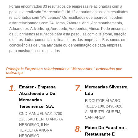
Foram encontrados 33 resultados de empresas relacionadas com a
pesquisa realizada "Mercearias". Há 12 departamentos com resultados
relacionados com "Mercearias".Os resultados que aparecem podem
estar relacionados com 24 Horas, 24horas, Abril, Acompanhamento,
Aduaneiros, Advertising, Aeroporto, Aeroportos, Afinco. Pode encontrar
os 33 primeiros resultados para esta pesquisa com o telefone, direção
e outros dados comerciais e financeiros das empresas. Baseamos em
coincidências de uma atividade ou denominação de cada empresa
para mostrar esses resultados.
Principais Empresas relacionadas a "Mercearias " ordenados por
cobrança
Emater - Empresa
Mercearias Silvestre,
Abastecedora De
Lda
Mercearias
R DOUTOR ÁLVARO
Terceirense, S.a.
TELES 100, 2490-020
,
ALBURITEL OUREM
,
CND MANUEL VAZ, 9700-
SANTAREM
223
,
SAO BENTO ANGRA
HEROISMO
,
ILHA
Páteo Do Faustino -
TERCEIRA ANGRA
Restaurante E
HEROISMO