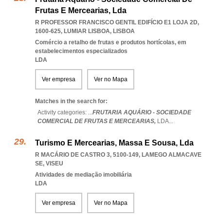
Frutas E Mercearias, Lda
R PROFESSOR FRANCISCO GENTIL EDIFÍCIO E1 LOJA 2D,
1600-625
,
LUMIAR LISBOA
,
LISBOA
Comércio a retalho de frutas e produtos hortícolas, em
estabelecimentos especializados
LDA
Ver empresa
Ver no Mapa
Matches in the search for:
Activity categories: ...
FRUTARIA AQUÁRIO - SOCIEDADE
COMERCIAL DE FRUTAS E MERCEARIAS,
LDA
...
Turismo E Mercearias, Massa E Sousa, Lda
R MACÁRIO DE CASTRO 3, 5100-149
,
LAMEGO ALMACAVE
SE
,
VISEU
Atividades de mediação imobiliária
LDA
Ver empresa
Ver no Mapa