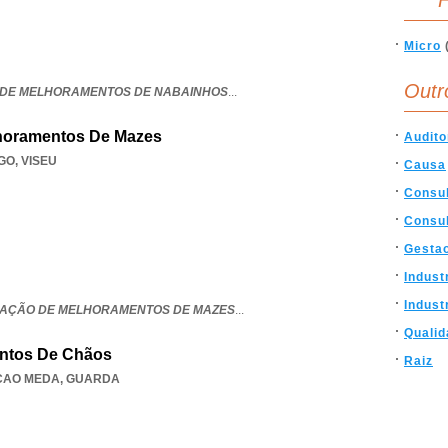
F
Micro
Outr
 DE MELHORAMENTOS DE NABAINHOS
...
horamentos De Mazes
Audito
GO
,
VISEU
Causa
Consul
Consul
Gesta
Indust
Indust
IAÇÃO DE MELHORAMENTOS DE MAZES
...
Qualid
ntos De Chãos
Raiz
CAO MEDA
,
GUARDA