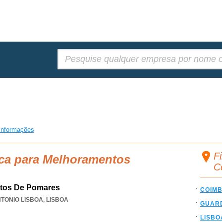
Pesquisar:
informações
F
sca para Melhoramentos
C
tos De Pomares
COIM
TONIO LISBOA
,
LISBOA
GUAR
LISBO