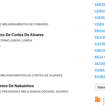
SANT
LEIRI
AVEIR
VISEU
DE MELHORAMENTOS DE POMARES
...
BRAG
s De Cortes De Alvares
VILA 
TONIO LISBOA
,
LISBOA
CAST
s
PORT
BEJA
SETÚ
VIANA
 MELHORAMENTOS DE CORTES DE ALVARES
...
ÉVOR
ntos De Nabainhos
O FREGUESIAS MELO NABAIS GOUVEIA
,
GUARDA
D