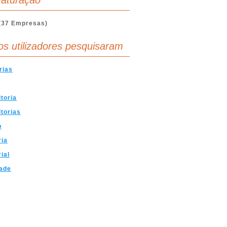
aturação
(37 Empresas)
os utilizadores pesquisaram
rias
toria
torias
o
ria
rial
ade