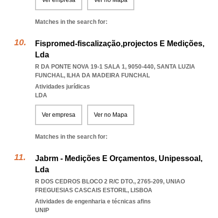
Ver empresa
Ver no Mapa
Matches in the search for:
Fispromed-fiscalização,projectos E Medições,
Lda
R DA PONTE NOVA 19-1 SALA 1, 9050-440
,
SANTA LUZIA
FUNCHAL
,
ILHA DA MADEIRA FUNCHAL
Atividades jurídicas
LDA
Ver empresa
Ver no Mapa
Matches in the search for:
Jabrm - Medições E Orçamentos, Unipessoal,
Lda
R DOS CEDROS BLOCO 2 R/C DTO., 2765-209
,
UNIAO
FREGUESIAS CASCAIS ESTORIL
,
LISBOA
Atividades de engenharia e técnicas afins
UNIP