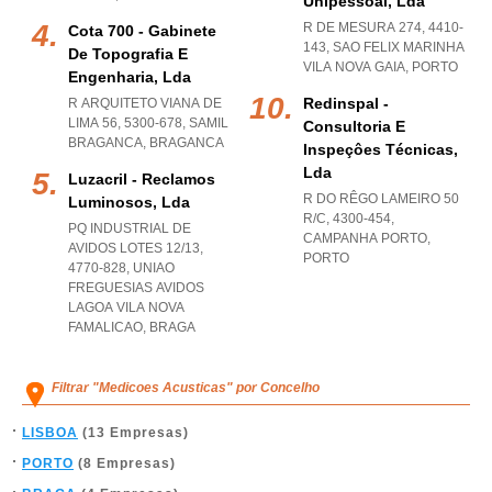
Unipessoal, Lda
R DE MESURA 274, 4410-
Cota 700 - Gabinete
143
,
SAO FELIX MARINHA
De Topografia E
VILA NOVA GAIA
,
PORTO
Engenharia, Lda
Redinspal -
R ARQUITETO VIANA DE
LIMA 56, 5300-678
,
SAMIL
Consultoria E
BRAGANCA
,
BRAGANCA
Inspeçôes Técnicas,
Lda
Luzacril - Reclamos
R DO RÊGO LAMEIRO 50
Luminosos, Lda
R/C, 4300-454
,
PQ INDUSTRIAL DE
CAMPANHA PORTO
,
AVIDOS LOTES 12/13,
PORTO
4770-828
,
UNIAO
FREGUESIAS AVIDOS
LAGOA VILA NOVA
FAMALICAO
,
BRAGA
Filtrar "Medicoes Acusticas" por Concelho
LISBOA
(13 Empresas)
PORTO
(8 Empresas)