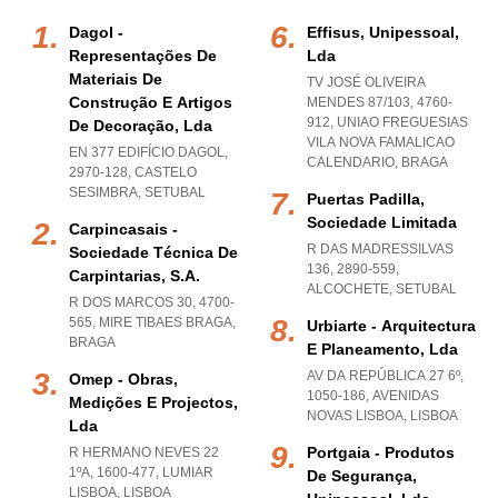
Dagol -
Effisus, Unipessoal,
Representações De
Lda
Materiais De
TV JOSÉ OLIVEIRA
Construção E Artigos
MENDES 87/103, 4760-
912
,
UNIAO FREGUESIAS
De Decoração, Lda
VILA NOVA FAMALICAO
EN 377 EDIFÍCIO DAGOL,
CALENDARIO
,
BRAGA
2970-128
,
CASTELO
SESIMBRA
,
SETUBAL
Puertas Padilla,
Sociedade Limitada
Carpincasais -
R DAS MADRESSILVAS
Sociedade Técnica De
136, 2890-559
,
Carpintarias, S.a.
ALCOCHETE
,
SETUBAL
R DOS MARCOS 30, 4700-
565
,
MIRE TIBAES BRAGA
,
Urbiarte - Arquitectura
BRAGA
E Planeamento, Lda
AV DA REPÚBLICA 27 6º,
Omep - Obras,
1050-186
,
AVENIDAS
Medições E Projectos,
NOVAS LISBOA
,
LISBOA
Lda
Portgaia - Produtos
R HERMANO NEVES 22
1ºA, 1600-477
,
LUMIAR
De Segurança,
LISBOA
,
LISBOA