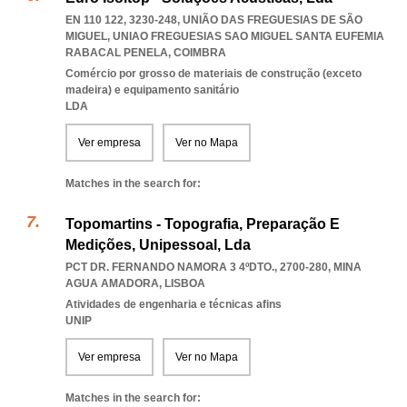
EN 110 122, 3230-248, UNIÃO DAS FREGUESIAS DE SÃO
MIGUEL
,
UNIAO FREGUESIAS SAO MIGUEL SANTA EUFEMIA
RABACAL PENELA
,
COIMBRA
Comércio por grosso de materiais de construção (exceto
madeira) e equipamento sanitário
LDA
Ver empresa
Ver no Mapa
Matches in the search for:
Topomartins - Topografia, Preparação E
Medições, Unipessoal, Lda
PCT DR. FERNANDO NAMORA 3 4ºDTO., 2700-280
,
MINA
AGUA AMADORA
,
LISBOA
Atividades de engenharia e técnicas afins
UNIP
Ver empresa
Ver no Mapa
Matches in the search for: