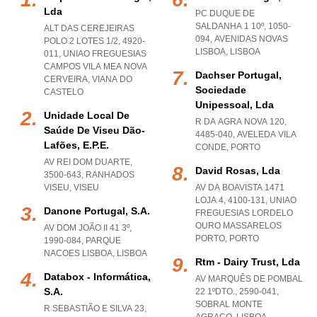
Lda
PC DUQUE DE
SALDANHA 1 10º, 1050-
ALT DAS CEREJEIRAS
094
,
AVENIDAS NOVAS
POLO 2 LOTES 1/2, 4920-
LISBOA
,
LISBOA
011
,
UNIAO FREGUESIAS
CAMPOS VILA MEA NOVA
Dachser Portugal,
CERVEIRA
,
VIANA DO
Sociedade
CASTELO
Unipessoal, Lda
Unidade Local De
R DA AGRA NOVA 120,
Saúde De Viseu Dão-
4485-040
,
AVELEDA VILA
Lafões, E.p.e.
CONDE
,
PORTO
AV REI DOM DUARTE,
David Rosas, Lda
3500-643
,
RANHADOS
VISEU
,
VISEU
AV DA BOAVISTA 1471
LOJA 4, 4100-131
,
UNIAO
Danone Portugal, S.a.
FREGUESIAS LORDELO
OURO MASSARELOS
AV DOM JOÃO II 41 3º,
PORTO
,
PORTO
1990-084
,
PARQUE
NACOES LISBOA
,
LISBOA
Rtm - Dairy Trust, Lda
Databox - Informática,
AV MARQUÊS DE POMBAL
S.a.
22 1ºDTO., 2590-041
,
SOBRAL MONTE
R SEBASTIÃO E SILVA 23,