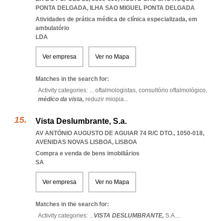
PONTA DELGADA
,
ILHA SAO MIGUEL PONTA DELGADA
Atividades de prática médica de clínica especializada, em
ambulatório
LDA
Ver empresa
Ver no Mapa
Matches in the search for:
Activity categories: ...
oftalmologistas,
consultório oftalmológico,
médico da vista,
reduzir miopia
...
Vista Deslumbrante, S.a.
AV ANTÓNIO AUGUSTO DE AGUIAR 74 R/C DTO., 1050-018
,
AVENIDAS NOVAS LISBOA
,
LISBOA
Compra e venda de bens imobiliários
SA
Ver empresa
Ver no Mapa
Matches in the search for:
Activity categories: ...
VISTA DESLUMBRANTE,
S.A.
...