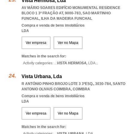
Vista Hermosa, Lda
AV MÁRIO SOARES EDIFÍCIO MONUMENTAL RESIDENCE
BLOCO 1 3º FRAÇÃO AT, 9000-783
,
SAO MARTINHO
FUNCHAL
,
ILHA DA MADEIRA FUNCHAL
Compra e venda de bens imobiliários
LDA
Ver empresa
Ver no Mapa
Matches in the search for:
Activity categories: ...
VISTA HERMOSA,
LDA
...
Vista Urbana, Lda
R ANTÓNIO PINHO BROJO LOTE 3 3ºESQ., 3030-784
,
SANTO
ANTONIO OLIVAIS COIMBRA
,
COIMBRA
Compra e venda de bens imobiliários
LDA
Ver empresa
Ver no Mapa
Matches in the search for:
Activity categories: ...
VISTA URBANA,
LDA
...