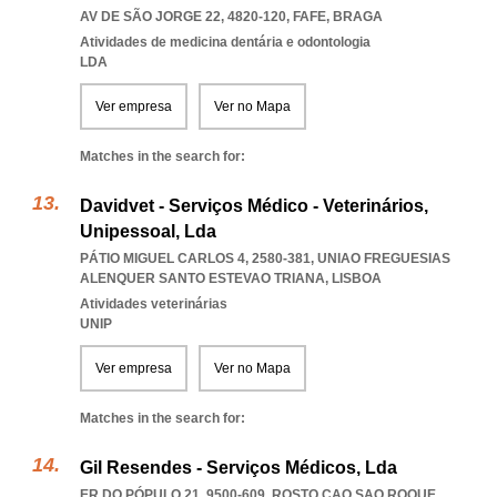
AV DE SÃO JORGE 22, 4820-120
,
FAFE
,
BRAGA
Atividades de medicina dentária e odontologia
LDA
Ver empresa
Ver no Mapa
Matches in the search for:
Davidvet - Serviços Médico - Veterinários,
Unipessoal, Lda
PÁTIO MIGUEL CARLOS 4, 2580-381
,
UNIAO FREGUESIAS
ALENQUER SANTO ESTEVAO TRIANA
,
LISBOA
Atividades veterinárias
UNIP
Ver empresa
Ver no Mapa
Matches in the search for:
Gil Resendes - Serviços Médicos, Lda
ER DO PÓPULO 21, 9500-609
,
ROSTO CAO SAO ROQUE