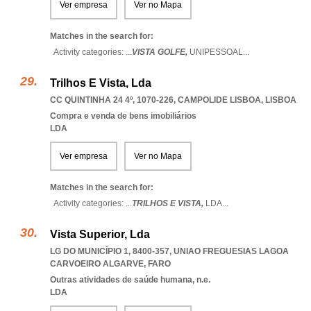
Ver empresa
Ver no Mapa
Matches in the search for:
Activity categories: ...
VISTA GOLFE,
UNIPESSOAL
...
Trilhos E Vista, Lda
CC QUINTINHA 24 4º, 1070-226
,
CAMPOLIDE LISBOA
,
LISBOA
Compra e venda de bens imobiliários
LDA
Ver empresa
Ver no Mapa
Matches in the search for:
Activity categories: ...
TRILHOS E VISTA,
LDA
...
Vista Superior, Lda
LG DO MUNICÍPIO 1, 8400-357
,
UNIAO FREGUESIAS LAGOA
CARVOEIRO ALGARVE
,
FARO
Outras atividades de saúde humana, n.e.
LDA