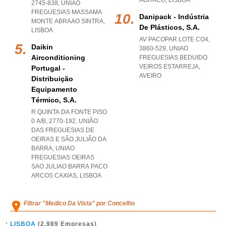
AGRACO
,
LISBOA
2745-838
,
UNIAO
FREGUESIAS MASSAMA
Danipack - Indústria
MONTE ABRAAO SINTRA
,
De Plásticos, S.a.
LISBOA
AV PACOPAR LOTE CO4,
Daikin
3860-529
,
UNIAO
Airconditioning
FREGUESIAS BEDUIDO
VEIROS ESTARREJA
,
Portugal -
AVEIRO
Distribuição
Equipamento
Térmico, S.a.
R QUINTA DA FONTE PISO
0 A/B, 2770-192, UNIÃO
DAS FREGUESIAS DE
OEIRAS E SÃO JULIÃO DA
BARRA
,
UNIAO
FREGUESIAS OEIRAS
SAO JULIAO BARRA PACO
ARCOS CAXIAS
,
LISBOA
Filtrar "Medico Da Vista" por Concelho
LISBOA
(2.989 Empresas)