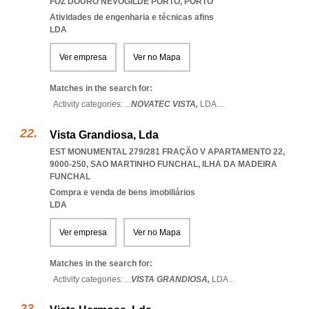
FOZ DOURO NEVOGILDE PORTO
,
PORTO
Atividades de engenharia e técnicas afins
LDA
Ver empresa
Ver no Mapa
Matches in the search for:
Activity categories: ...
NOVATEC VISTA,
LDA
...
Vista Grandiosa, Lda
EST MONUMENTAL 279/281 FRAÇÃO V APARTAMENTO 22,
9000-250
,
SAO MARTINHO FUNCHAL
,
ILHA DA MADEIRA
FUNCHAL
Compra e venda de bens imobiliários
LDA
Ver empresa
Ver no Mapa
Matches in the search for:
Activity categories: ...
VISTA GRANDIOSA,
LDA
...