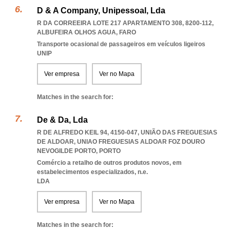
D & A Company, Unipessoal, Lda
R DA CORREEIRA LOTE 217 APARTAMENTO 308, 8200-112
,
ALBUFEIRA OLHOS AGUA
,
FARO
Transporte ocasional de passageiros em veículos ligeiros
UNIP
Ver empresa
Ver no Mapa
Matches in the search for:
De & Da, Lda
R DE ALFREDO KEIL 94, 4150-047, UNIÃO DAS FREGUESIAS
DE ALDOAR
,
UNIAO FREGUESIAS ALDOAR FOZ DOURO
NEVOGILDE PORTO
,
PORTO
Comércio a retalho de outros produtos novos, em
estabelecimentos especializados, n.e.
LDA
Ver empresa
Ver no Mapa
Matches in the search for: