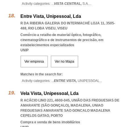
Activity categories: ...
VISTA CENTRAL,
S.A.
...
Entre Vista, Unipessoal, Lda
R DA RIBEIRA GALERIA DO INTERMACHÉ LOJA 11, 3505-
488
,
RIO LOBA VISEU
,
VISEU
Comércio a retalho de material óptico, fotográfico,
cinematográfico e de instrumentos de precisão, em
estabelecimentos especializados
UNIP
Ver empresa
Ver no Mapa
Matches in the search for:
Activity categories: ...
ENTRE VISTA,
UNIPESSOAL
...
Vela Vista, Unipessoal, Lda
R ACÁCIO LINO 221, 4600-045, UNIÃO DAS FREGUESIAS DE
AMARANTE (SÃO GONÇALO), MADALENA
,
UNIAO
FREGUESIAS AMARANTE SAO GONCALO MADALENA
CEPELOS GATAO
,
PORTO
Compra e venda de bens imobiliários