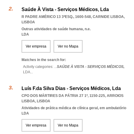
Saúde À Vista - Serviços Médicos, Lda
R PADRE AMÉRICO 13 3ºESQ., 1600-548
,
CARNIDE LISBOA
,
LISBOA
Outras atividades de saúde humana, n.e.
LDA
Ver empresa
Ver no Mapa
Matches in the search for:
Activity categories: ...
SAÚDE À VISTA - SERVIÇOS MÉDICOS,
LDA
...
Luís F.da Silva Dias - Serviços Médicos, Lda
CPO DOS MÁRTIRES DA PÁTRIA 27 1º, 1150-225
,
ARROIOS
LISBOA
,
LISBOA
Atividades de prática médica de clínica geral, em ambulatório
LDA
Ver empresa
Ver no Mapa