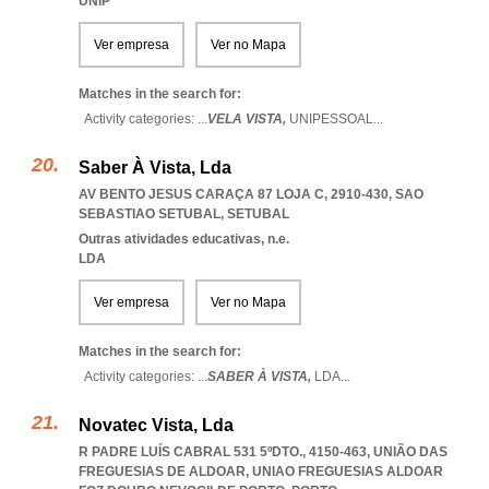
UNIP
Ver empresa
Ver no Mapa
Matches in the search for:
Activity categories: ...
VELA VISTA,
UNIPESSOAL
...
Saber À Vista, Lda
AV BENTO JESUS CARAÇA 87 LOJA C, 2910-430
,
SAO
SEBASTIAO SETUBAL
,
SETUBAL
Outras atividades educativas, n.e.
LDA
Ver empresa
Ver no Mapa
Matches in the search for:
Activity categories: ...
SABER À VISTA,
LDA
...
Novatec Vista, Lda
R PADRE LUÍS CABRAL 531 5ºDTO., 4150-463, UNIÃO DAS
FREGUESIAS DE ALDOAR
,
UNIAO FREGUESIAS ALDOAR