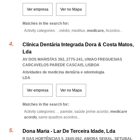
Ver empresa
Ver no Mapa
Matches in the search for:
Activity categories: ...
médis,
medilux,
medicare,
Acordos
...
Clínica Dentária Integrada Dora & Costa Matos,
Lda
AV DOS MARISTAS 392, 2775-241
,
UNIAO FREGUESIAS
CARCAVELOS PAREDE CASCAIS
,
LISBOA
Atividades de medicina dentária e odontologia
LDA
Ver empresa
Ver no Mapa
Matches in the search for:
Activity categories: ...
parede,
saúde prime acordo,
medicare
acordo,
sams quadros acordos
...
Dona Maria - Lar De Terceira Idade, Lda
R DAS HORTÊNCIAS 5, 2845-062
,
AMORA SEIXAL
,
SETUBAL