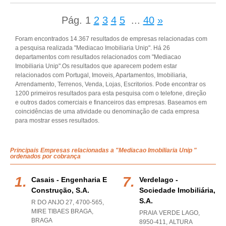
Pág.
1
2
3
4
5
...
40
»
Foram encontrados 14.367 resultados de empresas relacionadas com
a pesquisa realizada "Mediacao Imobiliaria Unip". Há 26
departamentos com resultados relacionados com "Mediacao
Imobiliaria Unip".Os resultados que aparecem podem estar
relacionados com Portugal, Imoveis, Apartamentos, Imobiliaria,
Arrendamento, Terrenos, Venda, Lojas, Escritorios. Pode encontrar os
1200 primeiros resultados para esta pesquisa com o telefone, direção
e outros dados comerciais e financeiros das empresas. Baseamos em
coincidências de uma atividade ou denominação de cada empresa
para mostrar esses resultados.
Principais Empresas relacionadas a "Mediacao Imobiliaria Unip "
ordenados por cobrança
Casais - Engenharia E
Verdelago -
Construção, S.a.
Sociedade Imobiliária,
S.a.
R DO ANJO 27, 4700-565
,
MIRE TIBAES BRAGA
,
PRAIA VERDE LAGO,
BRAGA
8950-411
,
ALTURA