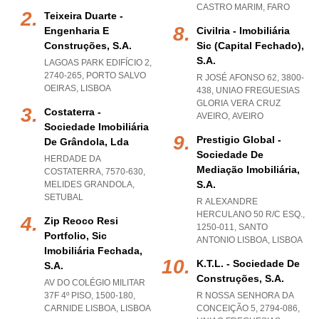
CASTRO MARIM
,
FARO
Teixeira Duarte -
Engenharia E
Civilria - Imobiliária
Construções, S.a.
Sic (capital Fechado),
S.a.
LAGOAS PARK EDIFÍCIO 2,
2740-265
,
PORTO SALVO
R JOSÉ AFONSO 62, 3800-
OEIRAS
,
LISBOA
438
,
UNIAO FREGUESIAS
GLORIA VERA CRUZ
Costaterra -
AVEIRO
,
AVEIRO
Sociedade Imobiliária
Prestigio Global -
De Grândola, Lda
Sociedade De
HERDADE DA
Mediação Imobiliária,
COSTATERRA, 7570-630
,
S.a.
MELIDES GRANDOLA
,
SETUBAL
R ALEXANDRE
HERCULANO 50 R/C ESQ.,
Zip Reoco Resi
1250-011
,
SANTO
Portfolio, Sic
ANTONIO LISBOA
,
LISBOA
Imobiliária Fechada,
K.t.l. - Sociedade De
S.a.
Construções, S.a.
AV DO COLÉGIO MILITAR
37F 4º PISO, 1500-180
,
R NOSSA SENHORA DA
CARNIDE LISBOA
,
LISBOA
CONCEIÇÃO 5, 2794-086
,