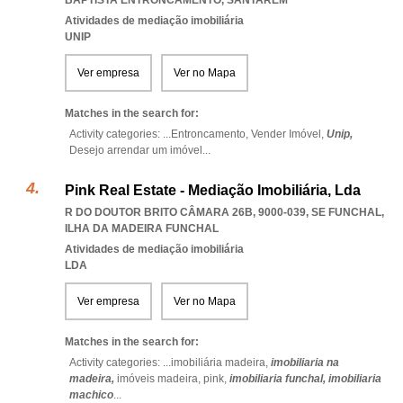
BAPTISTA ENTRONCAMENTO
,
SANTAREM
Atividades de mediação imobiliária
UNIP
Ver empresa
Ver no Mapa
Matches in the search for:
Activity categories: ...
Entroncamento,
Vender Imóvel,
Unip,
Desejo arrendar um imóvel
...
Pink Real Estate - Mediação Imobiliária, Lda
R DO DOUTOR BRITO CÂMARA 26B, 9000-039
,
SE FUNCHAL
,
ILHA DA MADEIRA FUNCHAL
Atividades de mediação imobiliária
LDA
Ver empresa
Ver no Mapa
Matches in the search for:
Activity categories: ...
imobiliária madeira,
imobiliaria na
madeira,
imóveis madeira,
pink,
imobiliaria funchal,
imobiliaria
machico
...