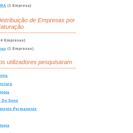
BRA
(1 Empresa)
istribuição de Empresas por
aturação
(4 Empresas)
nas
(1 Empresas)
os utilizadores pesquisaram
ntia
nctura
logia
a Do Sono
imento Permanente
logia