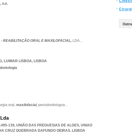
Cinesi
 n.e.
Cirurg
- REABILITAÇÃO ORAL E MAXILOFACIAL,
LDA
...
1
,
LUMIAR LISBOA
,
LISBOA
dontologia
urgia oral,
maxilofacial,
periodontologoa
...
, Lda
 1495-139, UNIÃO DAS FREGUESIAS DE ALGES
,
UNIAO
LHA CRUZ QUEBRADA DAFUNDO OEIRAS
,
LISBOA