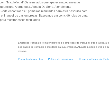
com "Maxilofacial".Os resultados que aparecem podem estar
Acupunctura, Alergologia, Apneia Do Sono, Atendimento
. Pode encontrar os 6 primeiros resultados para esta pesquisa com
is e financeiros das empresas. Baseamos em coincidências de uma
ara mostrar esses resultados.
Empresite Portugal é o maior diretório de empresas de Portugal, que o ajuda a e
dos dados de contacto e atividade da sua empresa. Atualize a página web da su
mesmo.
Perguntas frequentes
Política de privacidade
O que é o Empresite Port