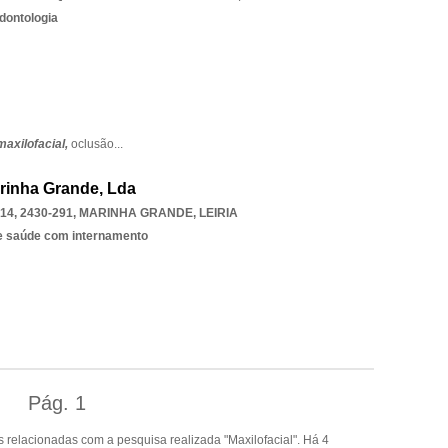
dontologia
maxilofacial,
oclusão
...
arinha Grande, Lda
4, 2430-291
,
MARINHA GRANDE
,
LEIRIA
e saúde com internamento
Pág.
1
relacionadas com a pesquisa realizada "Maxilofacial". Há 4