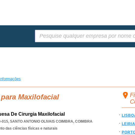
Pesquisar:
informações
Fi
para Maxilofacial
C
esa De Cirurgia Maxilofacial
LISBO
0-015
,
SANTO ANTONIO OLIVAIS COIMBRA
,
COIMBRA
LEIRI
o das ciências físicas e naturais
PORT