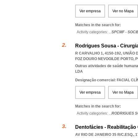
Ver empresa
Ver no Mapa
Matches in the search for:
Activity categories: ...
SPCMF - SOC
Rodrigues Sousa - Cirurgia
R CARVALHO 1, 4150-192, UNIÃO
FOZ DOURO NEVOGILDE PORTO
,
P
Outras atividades de saúde humana,
LDA
Designação comercial: FACIAL CL
Ver empresa
Ver no Mapa
Matches in the search for:
Activity categories: ...
RODRIGUES S
Dentofácies - Reabilitação 
AV RIO DE JANEIRO 35 R/C.ESQ., 1