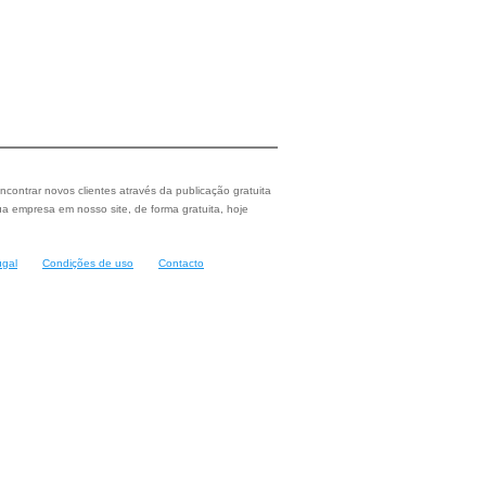
ncontrar novos clientes através da publicação gratuita
a empresa em nosso site, de forma gratuita, hoje
ugal
Condições de uso
Contacto