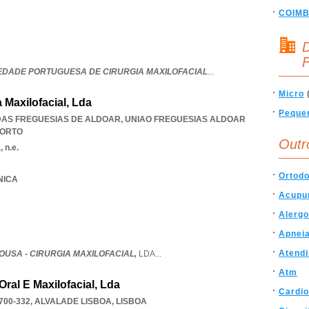
COIM
D
F
IEDADE PORTUGUESA DE CIRURGIA MAXILOFACIAL
...
Micro
 Maxilofacial, Lda
Peque
 DAS FREGUESIAS DE ALDOAR
,
UNIAO FREGUESIAS ALDOAR
ORTO
Outr
 n.e.
Ortodo
ÍNICA
Acupu
Alergo
Apnei
Atend
OUSA - CIRURGIA MAXILOFACIAL,
LDA
...
Atm
Oral E Maxilofacial, Lda
Cardio
700-332
,
ALVALADE LISBOA
,
LISBOA