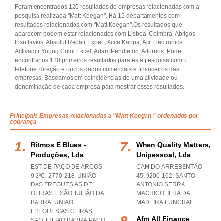
Foram encontrados 120 resultados de empresas relacionadas com a
pesquisa realizada "Matt Keegan". Há 15 departamentos com
resultados relacionados com "Matt Keegan".Os resultados que
aparecem podem estar relacionados com Lisboa, Coimbra, Abrigos
Insuflaveis, Absolut Repair Expert, Acca Kappa, Acr Electronics,
Activador Young Color Excel, Adam Pendleton, Adornos. Pode
encontrar os 120 primeiros resultados para esta pesquisa com o
telefone, direção e outros dados comerciais e financeiros das
empresas. Baseamos em coincidências de uma atividade ou
denominação de cada empresa para mostrar esses resultados.
Principais Empresas relacionadas a "Matt Keegan " ordenados por
cobrança
Ritmos E Blues -
When Quality Matters,
Produções, Lda
Unipessoal, Lda
EST DE PAÇO DE ARCOS
CAM DO ARREBENTÃO
9 2ºC, 2770-218, UNIÃO
45, 9200-162
,
SANTO
DAS FREGUESIAS DE
ANTONIO SERRA
OEIRAS E SÃO JULIÃO DA
MACHICO
,
ILHA DA
BARRA
,
UNIAO
MADEIRA FUNCHAL
FREGUESIAS OEIRAS
Afm All Finance
SAO JULIAO BARRA PACO