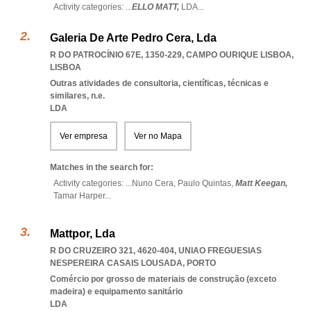
Activity categories: ...
ELLO MATT,
LDA
...
Galeria De Arte Pedro Cera, Lda
R DO PATROCÍNIO 67E, 1350-229
,
CAMPO OURIQUE LISBOA
,
LISBOA
Outras atividades de consultoria, científicas, técnicas e
similares, n.e.
LDA
Ver empresa
Ver no Mapa
Matches in the search for:
Activity categories: ...
Nuno Cera,
Paulo Quintas,
Matt Keegan,
Tamar Harper
...
Mattpor, Lda
R DO CRUZEIRO 321, 4620-404
,
UNIAO FREGUESIAS
NESPEREIRA CASAIS LOUSADA
,
PORTO
Comércio por grosso de materiais de construção (exceto
madeira) e equipamento sanitário
LDA