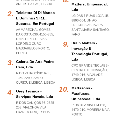
Matters, Unipessoal,
ARCOS CAXIAS
,
LISBOA
Lda
Telelettra Di Di Matteo
LG DAS 7 RUAS LOJA 1B,
E Dominici S.r.l.,
8800-604
,
UNIAO
Sucursal Em Portugal
FREGUESIAS TAVIRA
AV MARECHAL GOMES
SANTA MARIA SANTIAGO
,
DA COSTA 630, 4150-355
,
FARO
UNIAO FREGUESIAS
Brain Matters -
LORDELO OURO
Inovação E
MASSARELOS PORTO
,
PORTO
Tecnologia Portugal,
Lda
Galeria De Arte Pedro
CPO GRANDE TECLABS -
Cera, Lda
CENTRO DE INOVAÇÃO,
R DO PATROCÍNIO 67E,
1749-016
,
ALVALADE
1350-229
,
CAMPO
LISBOA
,
LISBOA
OURIQUE LISBOA
,
LISBOA
Mattssons -
Orey Técnica -
Parafusos,
Serviços Navais, Lda
Unipessoal, Lda
R DOS CANIÇOS 36, 2625-
R DA BOA VIAGEM 158,
253
,
VIALONGA VILA
4470-210
,
MOREIRA MAIA
,
FRANCA XIRA
,
LISBOA
PORTO