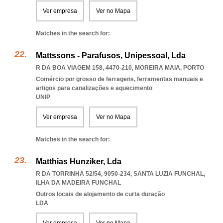
Ver empresa
Ver no Mapa
Matches in the search for:
Mattssons - Parafusos, Unipessoal, Lda
R DA BOA VIAGEM 158, 4470-210
,
MOREIRA MAIA
,
PORTO
Comércio por grosso de ferragens, ferramentas manuais e
artigos para canalizações e aquecimento
UNIP
Ver empresa
Ver no Mapa
Matches in the search for:
Matthias Hunziker, Lda
R DA TORRINHA 52/54, 9050-234
,
SANTA LUZIA FUNCHAL
,
ILHA DA MADEIRA FUNCHAL
Outros locais de alojamento de curta duração
LDA