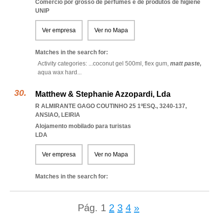
Comércio por grosso de perfumes e de produtos de higiene
UNIP
Ver empresa
Ver no Mapa
Matches in the search for:
Activity categories: ...
coconut gel 500ml,
flex gum,
matt paste,
aqua wax hard
...
Matthew & Stephanie Azzopardi, Lda
R ALMIRANTE GAGO COUTINHO 25 1ºESQ., 3240-137
,
ANSIAO
,
LEIRIA
Alojamento mobilado para turistas
LDA
Ver empresa
Ver no Mapa
Matches in the search for:
Pág.
1
2
3
4
»