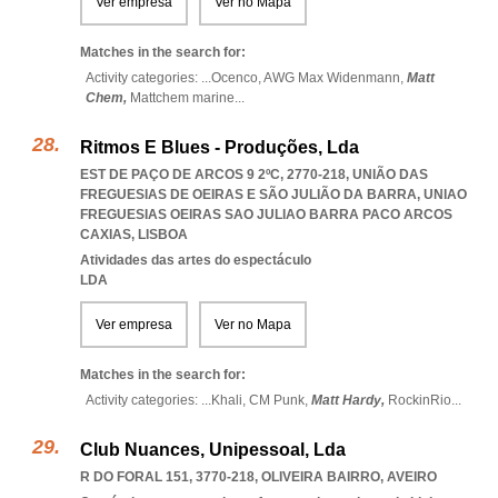
Ver empresa
Ver no Mapa
Matches in the search for:
Activity categories: ...
Ocenco,
AWG Max Widenmann,
Matt
Chem,
Mattchem marine
...
Ritmos E Blues - Produções, Lda
EST DE PAÇO DE ARCOS 9 2ºC, 2770-218, UNIÃO DAS
FREGUESIAS DE OEIRAS E SÃO JULIÃO DA BARRA
,
UNIAO
FREGUESIAS OEIRAS SAO JULIAO BARRA PACO ARCOS
CAXIAS
,
LISBOA
Atividades das artes do espectáculo
LDA
Ver empresa
Ver no Mapa
Matches in the search for:
Activity categories: ...
Khali,
CM Punk,
Matt Hardy,
RockinRio
...
Club Nuances, Unipessoal, Lda
R DO FORAL 151, 3770-218
,
OLIVEIRA BAIRRO
,
AVEIRO