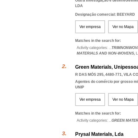
Outra investigação e desenvolviment
LDA
Designação comercial: BEEYARD
Ver empresa
Ver no Mapa
Matches in the search for:
Activity categories: ...
TRIMNONWOVE
MATERIALS AND NON-WOVENS,
Green Materials, Unipessoa
R DAS MÓS 295, 4480-771
,
VILA C
Agentes do comércio por grosso m
UNIP
Ver empresa
Ver no Mapa
Matches in the search for:
Activity categories: ...
GREEN MATER
Prysal Materials, Lda