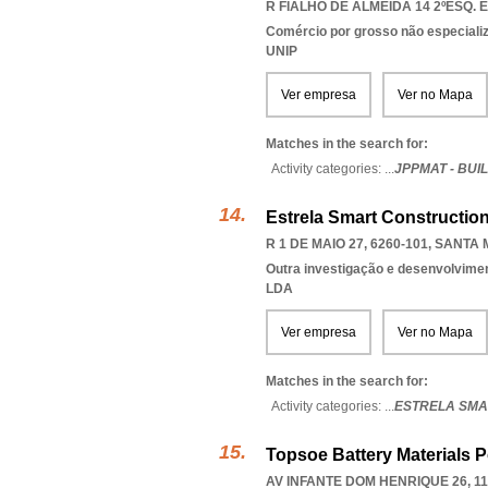
R FIALHO DE ALMEIDA 14 2ºESQ. E
Comércio por grosso não especiali
UNIP
Ver empresa
Ver no Mapa
Matches in the search for:
Activity categories: ...
JPPMAT - BUI
Estrela Smart Construction
R 1 DE MAIO 27, 6260-101
,
SANTA 
Outra investigação e desenvolviment
LDA
Ver empresa
Ver no Mapa
Matches in the search for:
Activity categories: ...
ESTRELA SMA
Topsoe Battery Materials P
AV INFANTE DOM HENRIQUE 26, 11