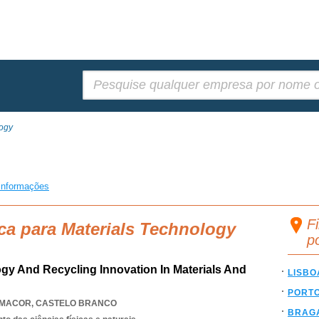
Pesquisar:
logy
informações
F
ca para Materials Technology
p
y And Recycling Innovation In Materials And
LISBO
PORT
MACOR
,
CASTELO BRANCO
BRAG