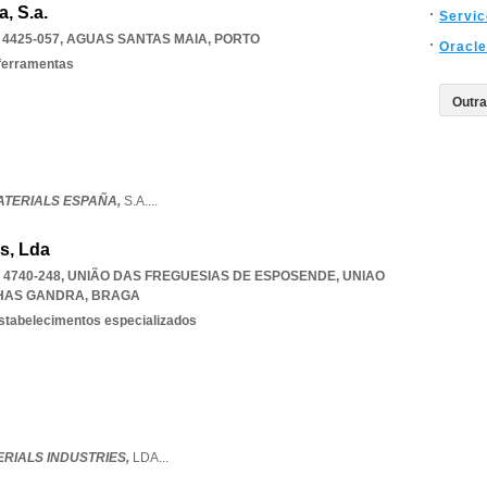
, S.a.
Servi
4425-057
,
AGUAS SANTAS MAIA
,
PORTO
Oracle
ferramentas
ATERIALS ESPAÑA,
S.A.
...
es, Lda
, 4740-248, UNIÃO DAS FREGUESIAS DE ESPOSENDE
,
UNIAO
HAS GANDRA
,
BRAGA
estabelecimentos especializados
ERIALS INDUSTRIES,
LDA
...