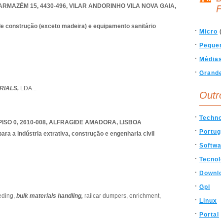
ARMAZÉM 15, 4430-496
,
VILAR ANDORINHO VILA NOVA GAIA
,
F
e construção (exceto madeira) e equipamento sanitário
Micro
Peque
Média
Grand
RIALS,
LDA
...
Outr
Techn
ISO 0, 2610-008
,
ALFRAGIDE AMADORA
,
LISBOA
Portug
a a indústria extrativa, construção e engenharia civil
Softw
Tecnol
Downl
Gpl
eding,
bulk materials handling,
railcar dumpers,
enrichment,
Linux
Portal