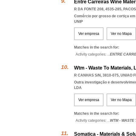
Entre Carreiras Wine Mater
R DA FONTE 208, 4535-285
,
PACOS
Comércio por grosso de cortiça em
UNIP
Ver empresa
Ver no Mapa
Matches in the search for:
Activity categories: ...
ENTRE CARRE
Wtm - Waste To Materials, 
R CANHAS S/N, 3810-075
,
UNIAO F
Outra investigação e desenvolviment
LDA
Ver empresa
Ver no Mapa
Matches in the search for:
Activity categories: ...
WTM - WASTE 
Somatica - Materials & Sol