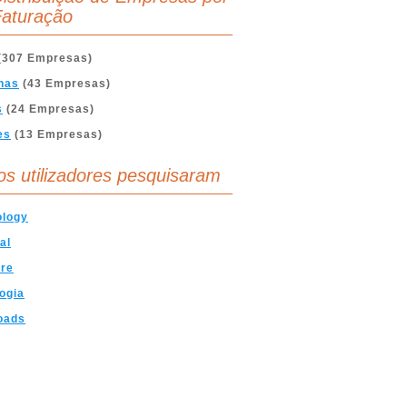
aturação
(307 Empresas)
nas
(43 Empresas)
s
(24 Empresas)
es
(13 Empresas)
os utilizadores pesquisaram
ology
al
are
ogia
oads