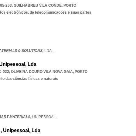
85-253
,
GUILHABREU VILA CONDE
,
PORTO
os electrónicos, de telecomunicações e suas partes
ATERIALS & SOLUTIONS,
LDA
...
 Unipessoal, Lda
0-022
,
OLIVEIRA DOURO VILA NOVA GAIA
,
PORTO
o das ciências físicas e naturais
MART MATERIALS,
UNIPESSOAL
...
s, Unipessoal, Lda