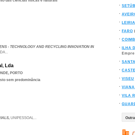
o das ciências físicas e naturais
SETÚ
AVEIR
LEIRI
FARO
COIM
NS - TECHNOLOGY AND RECYCLING INNOVATION IN
ILHA 
LDA
...
Empre
SANT
l, Lda
CAST
ONDE
,
PORTO
VISEU
isto sem predominância
VIANA
VILA 
GUAR
IALS,
UNIPESSOAL
...
D