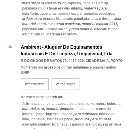
material para escritório,
da capricho,
papelaria em sp,
papelaria sp,
material escolar infantil,
materias para
escritorio,
papelarias,
agenda escolar,
agendas escolares,
artigos para escritório,
atacado papelaria,
casa e design,
lista
material escolar,
material papelaria,
material escolar 2011,
papelaria abc,
escolar online,
preço material escolar,
fichario
escolar,
em sp,
material escritório
...
Ambirent - Aluguer De Equipamentos
Industriais E De Limpeza, Unipessoal, Lda
R DOMINGOS DE MATOS 72, 4470-339
,
CIDADE MAIA
,
PORTO
Comércio por grosso de outras máquinas e equipamentos
UNIP
Ver empresa
Ver no Mapa
Matches in the search for:
Activity categories: ...
lavadora água quente,
varredora industrial,
material para,
material limpeza,
enceradoras,
carros de
limpeza,
papel higiénico,
Sacos para aspirador,
toalhas de
mão,
industrial,
toalhas de papel,
produtos para limpeza,
aspirador rainbow,
filtro hepa,
aspirador silencioso,
sacos para