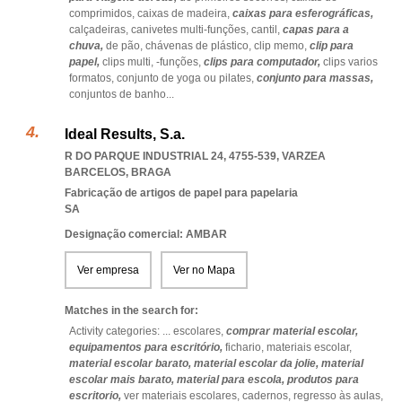
comprimidos,
caixas de madeira,
caixas para esferográficas,
calçadeiras,
canivetes multi-funções,
cantil,
capas para a
chuva,
de pão,
chávenas de plástico,
clip memo,
clip para
papel,
clips multi,
-funções,
clips para computador,
clips varios
formatos,
conjunto de yoga ou pilates,
conjunto para massas,
conjuntos de banho
...
Ideal Results, S.a.
R DO PARQUE INDUSTRIAL 24, 4755-539
,
VARZEA
BARCELOS
,
BRAGA
Fabricação de artigos de papel para papelaria
SA
Designação comercial: AMBAR
Ver empresa
Ver no Mapa
Matches in the search for:
Activity categories: ...
escolares,
comprar material escolar,
equipamentos para escritório,
fichario,
materiais escolar,
material escolar barato,
material escolar da jolie,
material
escolar mais barato,
material para escola,
produtos para
escritorio,
ver materiais escolares,
cadernos,
regresso às aulas,