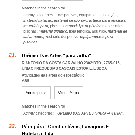
Matches in the search for:
Activity categories: ...
desportivos,
equipamentos natação,
material natação,
material desportivo,
artigos para piscinas,
materiais para,
piscinas,
material para piscinas,
acessórios
piscinas,
material didático,
fibra fenólica,
aquático,
material de
salvamento,
vestuário desportivo,
equipamentos para
piscinas
...
Grémio Das Artes "para-artha"
R ANTÓNIO DA COSTA CARVALHO 2302ºDTO., 2765-015
,
UNIAO FREGUESIAS CASCAIS ESTORIL
,
LISBOA
Atividades das artes do espectáculo
ASS
Ver empresa
Ver no Mapa
Matches in the search for:
Activity categories: ...
GRÉMIO DAS ARTES "PARA-ARTHA"
...
Pára-pára - Combustíveis, Lavagens E
Hotelaria, Lda