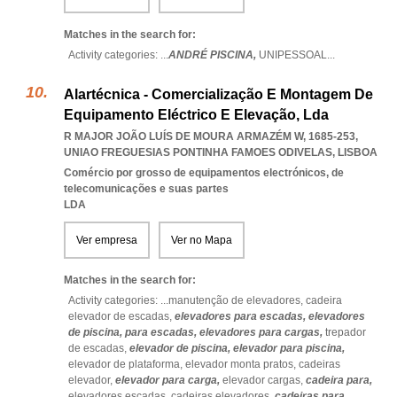
Matches in the search for:
Activity categories: ...
ANDRÉ PISCINA,
UNIPESSOAL
...
Alartécnica - Comercialização E Montagem De
Equipamento Eléctrico E Elevação, Lda
R MAJOR JOÃO LUÍS DE MOURA ARMAZÉM W, 1685-253
,
UNIAO FREGUESIAS PONTINHA FAMOES ODIVELAS
,
LISBOA
Comércio por grosso de equipamentos electrónicos, de
telecomunicações e suas partes
LDA
Ver empresa
Ver no Mapa
Matches in the search for:
Activity categories: ...
manutenção de elevadores,
cadeira
elevador de escadas,
elevadores para escadas,
elevadores
de piscina,
para escadas,
elevadores para cargas,
trepador
de escadas,
elevador de piscina,
elevador para piscina,
elevador de plataforma,
elevador monta pratos,
cadeiras
elevador,
elevador para carga,
elevador cargas,
cadeira para,
elevadores escadas,
cadeiras elevadores,
cadeiras para