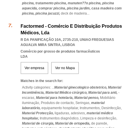
piscina,
tratamento piscina,
manuten??o piscina,
piscina
aquecida,
comprar piscina,
piscina jardim,
casa madeira com
piscina,
piscina jacuzzi,
deck de madeira
...
Factormed - Comércio E Distribuição Produtos
Médicos, Lda
R DA PANIFICAÇÃO 10A, 2735-210
,
UNIAO FREGUESIAS
AGUALVA MIRA SINTRA
,
LISBOA
Comércio por grosso de produtos farmacêuticos
LDA
Ver empresa
Ver no Mapa
Matches in the search for:
Activity categories: ...
Material ginecologico obstetrico,
Material
Incontinência,
Material Médico cirúrgico,
Material para anti,
-
escaras,
Material para hotelaria,
Material penso,
Mobiliário
iluminação,
Produtos de contacto,
Seringas,
material
laboratório,
equipamento hospitalar,
Instrumentos,
Desinfecção,
Material Protecção,
ligaduras,
adesivos,
material médico
hospitalar,
Instrumentos diagnóstico,
Limpeza e desinfecção,
Material de cirurgia,
Material de ortopedia,
de parede,