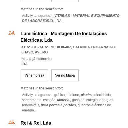
Matches in the search for:
Activity categories: ...
VITRILAB - MATERIAL E EQUIPAMENTO
DE LABORATÓRIO,
LDA
...
Lumiléctrica - Montagem De Instalações
Eléctricas, Lda
R DAS COVADAS 70, 3830-482
,
GAFANHA ENCARNACAO
ILHAVO
,
AVEIRO
Instalação eléctrica
LDA
Ver empresa
Ver no Mapa
Matches in the search for:
Activity categories: ...
gráfica,
telefone,
piscina,
electricista,
saneamento,
estação,
Material,
gasóleo,
colégio,
energias
renováveis,
para portas e portões,
quadros eléctricos de
energia
...
Rei & Rei, Lda