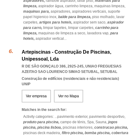
aspiradores,
rainbow aspirador,
lavar piso,
materiais para
limpeza,
aspirador água,
carrinho limpeza,
maquinas limpeza,
maquinas para,
aspiradores,
aspiradores verticais,
suporte
papel higienico inox,
balde para limpeza,
piso molhado,
lavar
carpetes,
artigos para hoteis,
aspirador sem saco,
aspirador
para carro,
limpar tapetes,
limpar carpetes,
carrinho para
limpeza,
maquinas de limpeza a seco,
lavadora vap,
para
hoteis,
aspirador vertical
...
Artepiscinas - Construção De Piscinas,
Unipessoal, Lda
R DE SÃO GONÇALO 386, 2925-245
,
UNIAO FREGUESIAS
AZEITAO SAO LOURENCO SIMAO SETUBAL
,
SETUBAL
Construção de edifícios (residenciais e não residenciais)
UNIP
Ver empresa
Ver no Mapa
Matches in the search for:
Activity categories: ...
pavimento exterior,
pavimento desportivo,
produto para piscina,
campo de ténis,
Spa,
Sauna,
jogos
piscina,
piscina lisboa,
piscinas interiores,
construcao piscina,
piscinas deck madeira,
filtro piscina,
bomba piscina,
cobertura