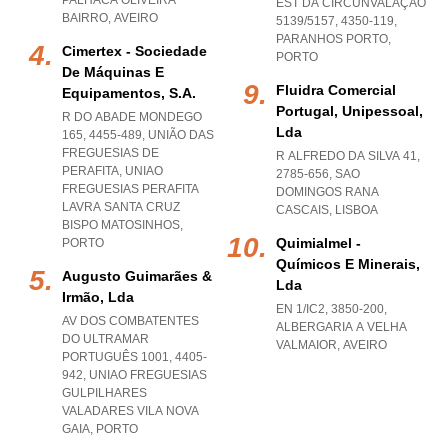
PALHACA OLIVEIRA
EST DA CIRCUNVALAÇÃO
BAIRRO
,
AVEIRO
5139/5157, 4350-119
,
PARANHOS PORTO
,
Cimertex - Sociedade
PORTO
De Máquinas E
Fluidra Comercial
Equipamentos, S.a.
Portugal, Unipessoal,
R DO ABADE MONDEGO
Lda
165, 4455-489, UNIÃO DAS
FREGUESIAS DE
R ALFREDO DA SILVA 41,
PERAFITA
,
UNIAO
2785-656
,
SAO
FREGUESIAS PERAFITA
DOMINGOS RANA
LAVRA SANTA CRUZ
CASCAIS
,
LISBOA
BISPO MATOSINHOS
,
Quimialmel -
PORTO
Químicos E Minerais,
Augusto Guimarães &
Lda
Irmão, Lda
EN 1/IC2, 3850-200
,
AV DOS COMBATENTES
ALBERGARIA A VELHA
DO ULTRAMAR
VALMAIOR
,
AVEIRO
PORTUGUÊS 1001, 4405-
942
,
UNIAO FREGUESIAS
GULPILHARES
VALADARES VILA NOVA
GAIA
,
PORTO