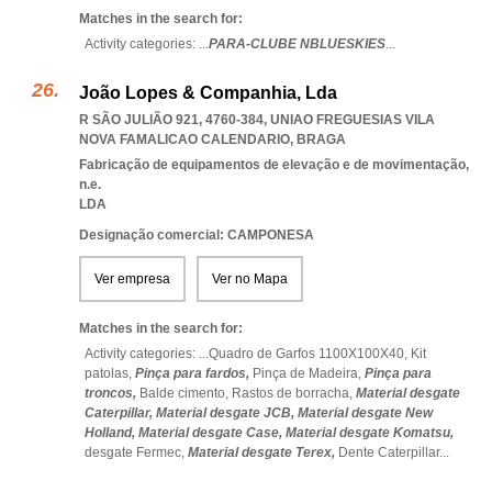
Matches in the search for:
Activity categories: ...
PARA-CLUBE NBLUESKIES
...
João Lopes & Companhia, Lda
R SÃO JULIÃO 921, 4760-384
,
UNIAO FREGUESIAS VILA
NOVA FAMALICAO CALENDARIO
,
BRAGA
Fabricação de equipamentos de elevação e de movimentação,
n.e.
LDA
Designação comercial: CAMPONESA
Ver empresa
Ver no Mapa
Matches in the search for:
Activity categories: ...
Quadro de Garfos 1100X100X40,
Kit
patolas,
Pinça para fardos,
Pinça de Madeira,
Pinça para
troncos,
Balde cimento,
Rastos de borracha,
Material desgate
Caterpillar,
Material desgate JCB,
Material desgate New
Holland,
Material desgate Case,
Material desgate Komatsu,
desgate Fermec,
Material desgate Terex,
Dente Caterpillar
...