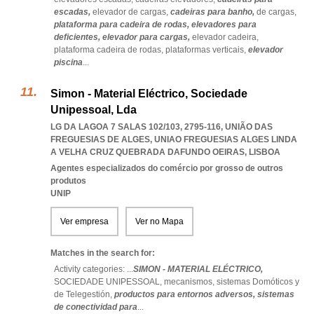
escadas,
elevador de cargas,
cadeiras para banho,
de cargas,
plataforma para cadeira de rodas,
elevadores para
deficientes,
elevador para cargas,
elevador cadeira,
plataforma cadeira de rodas,
plataformas verticais,
elevador
piscina
...
Simon - Material Eléctrico, Sociedade
Unipessoal, Lda
LG DA LAGOA 7 SALAS 102/103, 2795-116, UNIÃO DAS
FREGUESIAS DE ALGES
,
UNIAO FREGUESIAS ALGES LINDA
A VELHA CRUZ QUEBRADA DAFUNDO OEIRAS
,
LISBOA
Agentes especializados do comércio por grosso de outros
produtos
UNIP
Ver empresa
Ver no Mapa
Matches in the search for:
Activity categories: ...
SIMON - MATERIAL ELÉCTRICO,
SOCIEDADE UNIPESSOAL,
mecanismos,
sistemas Domóticos y
de Telegestión,
productos para entornos adversos,
sistemas
de conectividad para
...