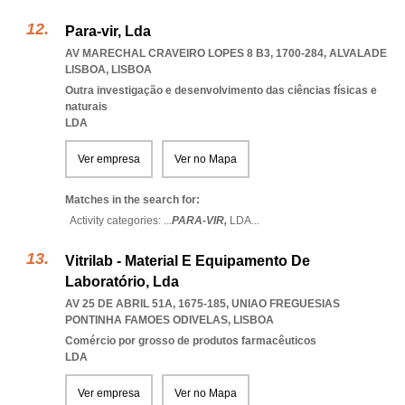
Para-vir, Lda
AV MARECHAL CRAVEIRO LOPES 8 B3, 1700-284
,
ALVALADE
LISBOA
,
LISBOA
Outra investigação e desenvolvimento das ciências físicas e
naturais
LDA
Ver empresa
Ver no Mapa
Matches in the search for:
Activity categories: ...
PARA-VIR,
LDA
...
Vitrilab - Material E Equipamento De
Laboratório, Lda
AV 25 DE ABRIL 51A, 1675-185
,
UNIAO FREGUESIAS
PONTINHA FAMOES ODIVELAS
,
LISBOA
Comércio por grosso de produtos farmacêuticos
LDA
Ver empresa
Ver no Mapa