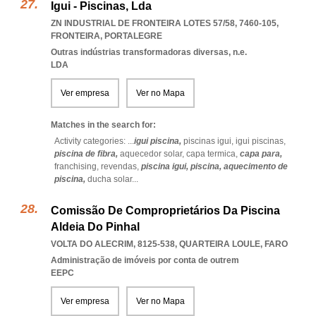
Igui - Piscinas, Lda
ZN INDUSTRIAL DE FRONTEIRA LOTES 57/58, 7460-105
,
FRONTEIRA
,
PORTALEGRE
Outras indústrias transformadoras diversas, n.e.
LDA
Ver empresa
Ver no Mapa
Matches in the search for:
Activity categories: ...
igui piscina,
piscinas igui,
igui piscinas,
piscina de fibra,
aquecedor solar,
capa termica,
capa para,
franchising,
revendas,
piscina igui,
piscina,
aquecimento de
piscina,
ducha solar
...
Comissão De Comproprietários Da Piscina
Aldeia Do Pinhal
VOLTA DO ALECRIM, 8125-538
,
QUARTEIRA LOULE
,
FARO
Administração de imóveis por conta de outrem
EEPC
Ver empresa
Ver no Mapa