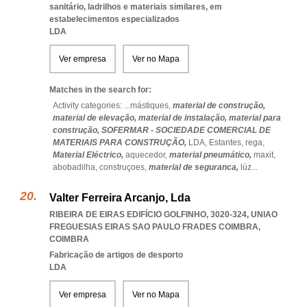
sanitário, ladrilhos e materiais similares, em
estabelecimentos especializados
LDA
Ver empresa
Ver no Mapa
Matches in the search for:
Activity categories: ...
mástiques,
material de construção,
material de elevação,
material de instalação,
material para
construção,
SOFERMAR - SOCIEDADE COMERCIAL DE
MATERIAIS PARA CONSTRUÇÃO,
LDA,
Estantes,
rega,
Material Eléctrico,
aquecedor,
material pneumático,
maxit,
abobadilha,
construçoes,
material de seguranca,
lúz
...
Valter Ferreira Arcanjo, Lda
RIBEIRA DE EIRAS EDIFÍCIO GOLFINHO, 3020-324
,
UNIAO
FREGUESIAS EIRAS SAO PAULO FRADES COIMBRA
,
COIMBRA
Fabricação de artigos de desporto
LDA
Ver empresa
Ver no Mapa