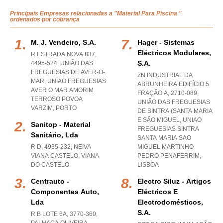
Principais Empresas relacionadas a "Material Para Piscina "
ordenados por cobrança
M. J. Vendeiro, S.a.
Hager - Sistemas
Eléctricos Modulares,
R ESTRADA NOVA 837,
S.a.
4495-524, UNIÃO DAS
FREGUESIAS DE AVER-O-
ZN INDUSTRIAL DA
MAR
,
UNIAO FREGUESIAS
ABRUNHEIRA EDIFÍCIO 5
AVER O MAR AMORIM
FRAÇÃO A, 2710-089,
TERROSO POVOA
UNIÃO DAS FREGUESIAS
VARZIM
,
PORTO
DE SINTRA (SANTA MARIA
E SÃO MIGUEL
,
UNIAO
Sanitop - Material
FREGUESIAS SINTRA
Sanitário, Lda
SANTA MARIA SAO
R D, 4935-232
,
NEIVA
MIGUEL MARTINHO
VIANA CASTELO
,
VIANA
PEDRO PENAFERRIM
,
DO CASTELO
LISBOA
Centrauto -
Electro Siluz - Artigos
Componentes Auto,
Eléctricos E
Lda
Electrodomésticos,
S.a.
R B LOTE 6A, 3770-360
,