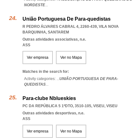
NORDESTE
...
União Portuguesa De Para-quedistas
R PEDRO ÁLVARES CABRAL 4, 2260-439
,
VILA NOVA
BARQUINHA
,
SANTAREM
Outras atividades associativas, n.e.
ASS
Ver empresa
Ver no Mapa
Matches in the search for:
Activity categories: ...
UNIÃO PORTUGUESA DE PARA-
QUEDISTAS
...
Para-clube Nblueskies
PC DA REPÚBLICA 5 1ºDTO, 3510-105
,
VISEU
,
VISEU
Outras atividades desportivas, n.e.
ASS
Ver empresa
Ver no Mapa