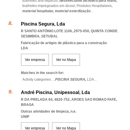
toalhetes anti-sépticos,
desinfectante alcoólico para mãos,
toalhetes impregnados em álcool,
Produtos Hospitalares,
material hospitalar,
material esterilização
...
Piscina Segura, Lda
R SANTO ANTÓNIO LOTE 1106, 2975-050
,
QUINTA CONDE
SESIMBRA
,
SETUBAL
Fabricação de artigos de plástico para a construção
LDA
Ver empresa
Ver no Mapa
Matches in the search for:
Activity categories: ...
PISCINA SEGURA,
LDA
...
André Piscina, Unipessoal, Lda
R DA PRELADA 64, 4820-752
,
AROES SAO ROMAO FAFE
,
BRAGA
Outras atividades de limpeza, n.e.
UNIP
Ver empresa
Ver no Mapa