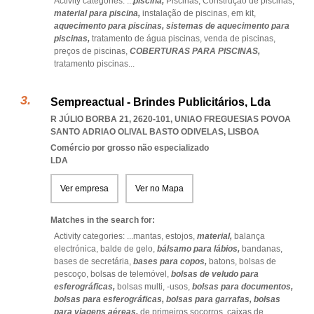
Activity categories: ...
piscina,
Piscinas,
Construção de piscinas,
material para piscina,
instalação de piscinas,
em kit,
aquecimento para piscinas,
sistemas de aquecimento para
piscinas,
tratamento de água piscinas,
venda de piscinas,
preços de piscinas,
COBERTURAS PARA PISCINAS,
tratamento piscinas
...
Sempreactual - Brindes Publicitários, Lda
R JÚLIO BORBA 21, 2620-101
,
UNIAO FREGUESIAS POVOA
SANTO ADRIAO OLIVAL BASTO ODIVELAS
,
LISBOA
Comércio por grosso não especializado
LDA
Ver empresa
Ver no Mapa
Matches in the search for:
Activity categories: ...
mantas,
estojos,
material,
balança
electrónica,
balde de gelo,
bálsamo para lábios,
bandanas,
bases de secretária,
bases para copos,
batons,
bolsas de
pescoço,
bolsas de telemóvel,
bolsas de veludo para
esferográficas,
bolsas multi,
-usos,
bolsas para documentos,
bolsas para esferográficas,
bolsas para garrafas,
bolsas
para viagens aéreas,
de primeiros socorros,
caixas de