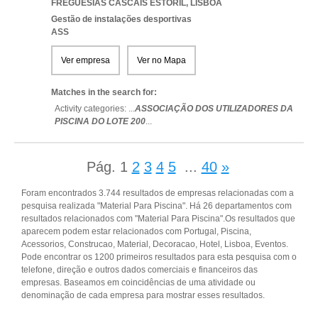
FREGUESIAS CASCAIS ESTORIL
,
LISBOA
Gestão de instalações desportivas
ASS
Ver empresa
Ver no Mapa
Matches in the search for:
Activity categories: ...
ASSOCIAÇÃO DOS UTILIZADORES DA
PISCINA DO LOTE 200
...
Pág.
1
2
3
4
5
...
40
»
Foram encontrados 3.744 resultados de empresas relacionadas com a
pesquisa realizada "Material Para Piscina". Há 26 departamentos com
resultados relacionados com "Material Para Piscina".Os resultados que
aparecem podem estar relacionados com Portugal, Piscina,
Acessorios, Construcao, Material, Decoracao, Hotel, Lisboa, Eventos.
Pode encontrar os 1200 primeiros resultados para esta pesquisa com o
telefone, direção e outros dados comerciais e financeiros das
empresas. Baseamos em coincidências de uma atividade ou
denominação de cada empresa para mostrar esses resultados.