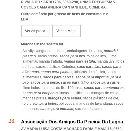
R VALA DO SARDO 796, 3060-298
,
UNIAO FREGUESIAS
COVOES CAMARNEIRA CANTANHEDE
,
COIMBRA
Outro comércio por grosso de bens de consumo, n.e.
LDA
Ver empresa
Ver no Mapa
Matches in the search for:
Activity categories: ...
fortes,
embalagens de sacos,
material
plástico,
sacos pretos,
sacos para lixo,
rolos do lixo,
Filme
alimentar,
manga tratada,
manga para estufa,
manga uv2,
rolos
da fruta,
sacos plásticos Coimbra,
saco para lixo,
sacos para
alimentos,
sacos para paletes,
fábricas de plástico,
sacos
alimentares,
sacos para caixas,
sacos para imprimir,
para o
pão,
sacos para peixe,
sacos para talho,
sacos para carne,
filme industrial,
rolos do lixo 100 litros,
sacos para contentores,
sacos para ecoponto,
sacos plastificados,
mangas de cristal,
mangas pretas,
mangas para estufa,
sacos plásticos de cor,
rolo preto,
para bolos,
polivouga,
mangas de lavandaria,
sacos
pequenos,
sacos para embalar,
sacos embalados
...
Associação Dos Amigos Da Piscina Da Lagoa
AV MARIA LUÍSA COSTA MACHADO FARIA E MAIA 15, 9560-