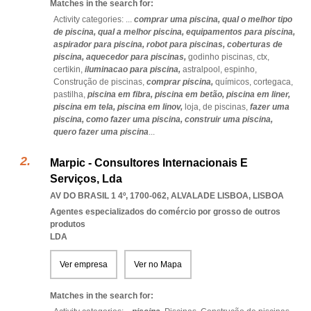
Matches in the search for:
Activity categories: ...
comprar uma piscina,
qual o melhor tipo
de piscina,
qual a melhor piscina,
equipamentos para piscina,
aspirador para piscina,
robot para piscinas,
coberturas de
piscina,
aquecedor para piscinas,
godinho piscinas,
ctx,
certikin,
iluminacao para piscina,
astralpool,
espinho,
Construção de piscinas,
comprar piscina,
químicos,
cortegaca,
pastilha,
piscina em fibra,
piscina em betão,
piscina em liner,
piscina em tela,
piscina em linov,
loja,
de piscinas,
fazer uma
piscina,
como fazer uma piscina,
construir uma piscina,
quero fazer uma piscina
...
Marpic - Consultores Internacionais E
Serviços, Lda
AV DO BRASIL 1 4º, 1700-062
,
ALVALADE LISBOA
,
LISBOA
Agentes especializados do comércio por grosso de outros
produtos
LDA
Ver empresa
Ver no Mapa
Matches in the search for: