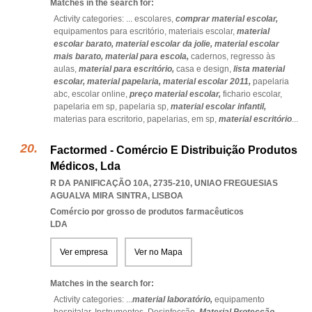
Matches in the search for:
Activity categories: ...
escolares,
comprar material escolar,
equipamentos para escritório,
materiais escolar,
material
escolar barato,
material escolar da jolie,
material escolar
mais barato,
material para escola,
cadernos,
regresso às
aulas,
material para escritório,
casa e design,
lista material
escolar,
material papelaria,
material escolar 2011,
papelaria
abc,
escolar online,
preço material escolar,
fichario escolar,
papelaria em sp,
papelaria sp,
material escolar infantil,
materias para escritorio,
papelarias,
em sp,
material escritório
...
Factormed - Comércio E Distribuição Produtos
Médicos, Lda
R DA PANIFICAÇÃO 10A, 2735-210
,
UNIAO FREGUESIAS
AGUALVA MIRA SINTRA
,
LISBOA
Comércio por grosso de produtos farmacêuticos
LDA
Ver empresa
Ver no Mapa
Matches in the search for:
Activity categories: ...
material laboratório,
equipamento