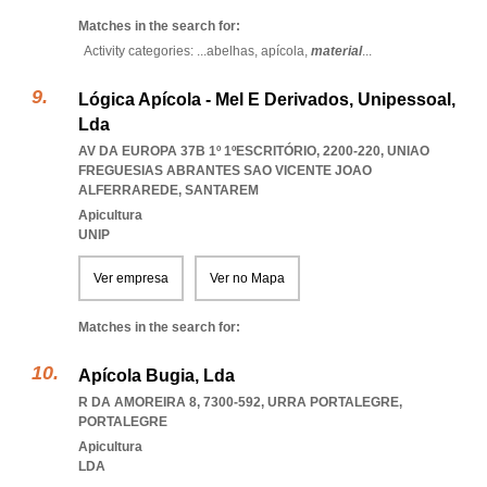
Matches in the search for:
Activity categories: ...
abelhas,
apícola,
material
...
Lógica Apícola - Mel E Derivados, Unipessoal,
Lda
AV DA EUROPA 37B 1º 1ºESCRITÓRIO, 2200-220
,
UNIAO
FREGUESIAS ABRANTES SAO VICENTE JOAO
ALFERRAREDE
,
SANTAREM
Apicultura
UNIP
Ver empresa
Ver no Mapa
Matches in the search for:
Apícola Bugia, Lda
R DA AMOREIRA 8, 7300-592
,
URRA PORTALEGRE
,
PORTALEGRE
Apicultura
LDA