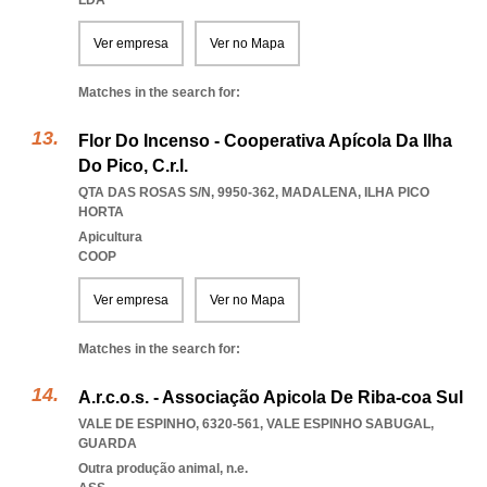
LDA
Ver empresa
Ver no Mapa
Matches in the search for:
Flor Do Incenso - Cooperativa Apícola Da Ilha
Do Pico, C.r.l.
QTA DAS ROSAS S/N, 9950-362
,
MADALENA
,
ILHA PICO
HORTA
Apicultura
COOP
Ver empresa
Ver no Mapa
Matches in the search for:
A.r.c.o.s. - Associação Apicola De Riba-coa Sul
VALE DE ESPINHO, 6320-561
,
VALE ESPINHO SABUGAL
,
GUARDA
Outra produção animal, n.e.