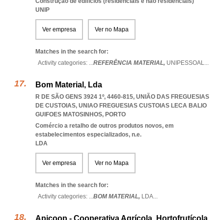
Construção de edifícios (residenciais e não residenciais)
UNIP
Ver empresa
Ver no Mapa
Matches in the search for:
Activity categories: ...
REFERÊNCIA MATERIAL,
UNIPESSOAL
...
Bom Material, Lda
R DE SÃO GENS 3924 1º, 4460-815, UNIÃO DAS FREGUESIAS
DE CUSTOIAS
,
UNIAO FREGUESIAS CUSTOIAS LECA BALIO
GUIFOES MATOSINHOS
,
PORTO
Comércio a retalho de outros produtos novos, em
estabelecimentos especializados, n.e.
LDA
Ver empresa
Ver no Mapa
Matches in the search for:
Activity categories: ...
BOM MATERIAL,
LDA
...
Apicoop - Cooperativa Agrícola, Hortofrutícola,