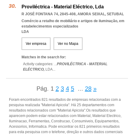
Proviléctrica - Material Eléctrico, Lda
R JOSÉ FONTANA 74, 2845-408
,
AMORA SEIXAL
,
SETUBAL
Comércio a retalho de mobiliário e artigos de iluminação, em
estabelecimentos especializados
LDA
Ver empresa
Ver no Mapa
Matches in the search for:
Activity categories: ...
PROVILÉCTRICA - MATERIAL
ELÉCTRICO,
LDA
...
Pág.
1
2
3
4
5
...
28
»
Foram encontrados 821 resultados de empresas relacionadas com a
pesquisa realizada "Material Apicola". Há 25 departamentos com
resultados relacionados com "Material Apicola".Os resultados que
aparecem podem estar relacionados com Material, Material Electrico,
Iluminacao, Ferramentas, Construcao, Consumiveis, Equipamentos,
Acessorios, Informatica. Pode encontrar os 821 primeiros resultados
para esta pesquisa com o telefone, direção e outros dados comerciais