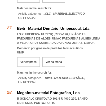
Matches in the search for:
Activity categories: ...
OLC - MATERIAL ELÉCTRICO,
UNIPESSOAL
...
Bwb - Material Dentário, Unipessoal, Lda
LG RUI PEREIRA 18 3ºESQ., 2795-176, UNIÃO DAS
FREGUESIAS DE ALGES
,
UNIAO FREGUESIAS ALGES LINDA
A VELHA CRUZ QUEBRADA DAFUNDO OEIRAS
,
LISBOA
Comércio por grosso de produtos farmacêuticos
UNIP
Ver empresa
Ver no Mapa
Matches in the search for:
Activity categories: ...
BWB - MATERIAL DENTÁRIO,
UNIPESSOAL
...
Megafoto-material Fotografico, Lda
R GONÇALO CRISTOVÃO 301-5 F, 4000-270
,
SANTO
ILDEFONSO PORTO
,
PORTO