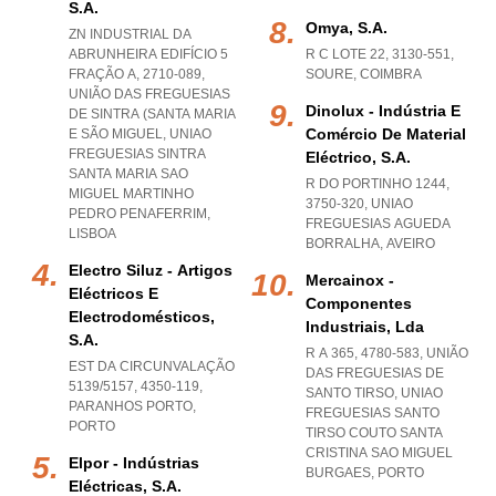
S.a.
Omya, S.a.
ZN INDUSTRIAL DA
ABRUNHEIRA EDIFÍCIO 5
R C LOTE 22, 3130-551
,
FRAÇÃO A, 2710-089,
SOURE
,
COIMBRA
UNIÃO DAS FREGUESIAS
Dinolux - Indústria E
DE SINTRA (SANTA MARIA
Comércio De Material
E SÃO MIGUEL
,
UNIAO
FREGUESIAS SINTRA
Eléctrico, S.a.
SANTA MARIA SAO
R DO PORTINHO 1244,
MIGUEL MARTINHO
3750-320
,
UNIAO
PEDRO PENAFERRIM
,
FREGUESIAS AGUEDA
LISBOA
BORRALHA
,
AVEIRO
Electro Siluz - Artigos
Mercainox -
Eléctricos E
Componentes
Electrodomésticos,
Industriais, Lda
S.a.
R A 365, 4780-583, UNIÃO
EST DA CIRCUNVALAÇÃO
DAS FREGUESIAS DE
5139/5157, 4350-119
,
SANTO TIRSO
,
UNIAO
PARANHOS PORTO
,
FREGUESIAS SANTO
PORTO
TIRSO COUTO SANTA
CRISTINA SAO MIGUEL
Elpor - Indústrias
BURGAES
,
PORTO
Eléctricas, S.a.