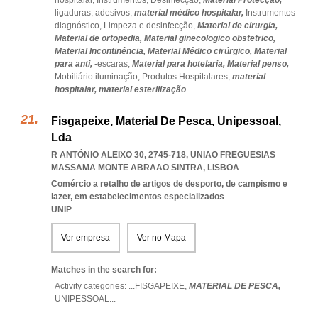
hospitalar,
Instrumentos,
Desinfecção,
Material Protecção,
ligaduras,
adesivos,
material médico hospitalar,
Instrumentos
diagnóstico,
Limpeza e desinfecção,
Material de cirurgia,
Material de ortopedia,
Material ginecologico obstetrico,
Material Incontinência,
Material Médico cirúrgico,
Material
para anti,
-escaras,
Material para hotelaria,
Material penso,
Mobiliário iluminação,
Produtos Hospitalares,
material
hospitalar,
material esterilização
...
Fisgapeixe, Material De Pesca, Unipessoal,
Lda
R ANTÓNIO ALEIXO 30, 2745-718
,
UNIAO FREGUESIAS
MASSAMA MONTE ABRAAO SINTRA
,
LISBOA
Comércio a retalho de artigos de desporto, de campismo e
lazer, em estabelecimentos especializados
UNIP
Ver empresa
Ver no Mapa
Matches in the search for:
Activity categories: ...
FISGAPEIXE,
MATERIAL DE PESCA,
UNIPESSOAL
...