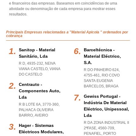
e financeiros das empresas. Baseamos em coincidências de uma
atividade ou denominação de cada empresa para mostrar esses
resultados.
Principais Empresas relacionadas a "Material Apicola " ordenados por
cobrança
Sanitop - Material
Barceltécnica -
Sanitário, Lda
Material Eléctrico,
S.a.
R D, 4935-232
,
NEIVA
VIANA CASTELO
,
VIANA
R DO PINHEIRO 624,
DO CASTELO
4755-461
,
RIO COVO
SANTA EUGENIA
Centrauto -
BARCELOS
,
BRAGA
Componentes Auto,
Gewiss Portugal -
Lda
Indústria De Material
R B LOTE 6A, 3770-360
,
Eléctrico, Unipessoal,
PALHACA OLIVEIRA
Lda
BAIRRO
,
AVEIRO
R DA ZONA INDUSTRIAL II
Hager - Sistemas
2ªFASE, 4560-709
,
Eléctricos Modulares,
PENAFIEL
,
PORTO