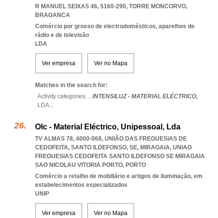
R MANUEL SEIXAS 46, 5160-290
,
TORRE MONCORVO
,
BRAGANCA
Comércio por grosso de electrodomésticos, aparelhos de
rádio e de televisão
LDA
Ver empresa
Ver no Mapa
Matches in the search for:
Activity categories: ...
INTENSILUZ - MATERIAL ELÉCTRICO,
LDA
...
Olc - Material Eléctrico, Unipessoal, Lda
TV ALMAS 78, 4000-068, UNIÃO DAS FREGUESIAS DE
CEDOFEITA, SANTO ILDEFONSO, SE, MIRAGAIA
,
UNIAO
FREGUESIAS CEDOFEITA SANTO ILDEFONSO SE MIRAGAIA
SAO NICOLAU VITORIA PORTO
,
PORTO
Comércio a retalho de mobiliário e artigos de iluminação, em
estabelecimentos especializados
UNIP
Ver empresa
Ver no Mapa